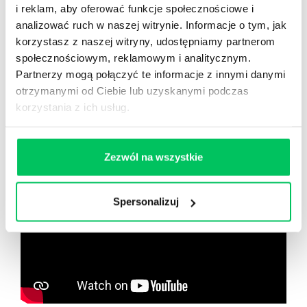
Nowy użytkownik?
i reklam, aby oferować funkcje społecznościowe i
Zarejestruj się
analizować ruch w naszej witrynie. Informacje o tym, jak
korzystasz z naszej witryny, udostępniamy partnerom
społecznościowym, reklamowym i analitycznym.
Partnerzy mogą połączyć te informacje z innymi danymi
Zobacz co znajdziesz
w
otrzymanymi od Ciebie lub uzyskanymi podczas
wikiGamma+
korzystania z ich usług.
Zezwól na wszystkie
Spersonalizuj