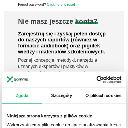
Forgot password?
Click here to reset
Nie masz jeszcze
konta?
Zarejestruj się i zyskaj pełen dostęp
do naszych raportów (również w
formacie audiobook) oraz pigułek
wiedzy i materiałów szkoleniowych.
Poznaj koncepcje, metodyki, narzędzia
uznanych ekspertów i praktyków w
dziedzinach leadershipu i zarządzania,
sprzedaży, zarządzania projektami czy
efektywności osobistej.
800 pigułek wiedzy
Zgoda
Szczegóły
O plikach cookies
40 filmów edukacyjnych
14h nagrań raportów w wersji audiobook
Niniejsza strona korzysta z plików cookie
i wiele więcej
Wykorzystujemy pliki cookie do spersonalizowania treści