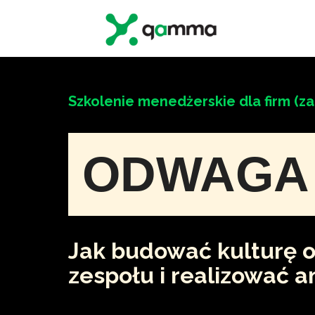
Przejdź
do
treści
Szkolenie menedżerskie dla firm (za
ODWAGA 
Jak budować kulturę 
zespołu i realizować 