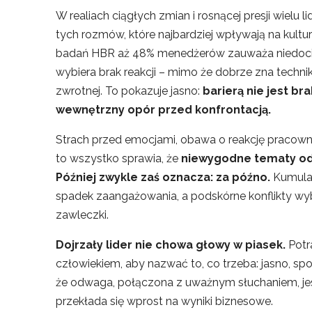
W realiach ciągłych zmian i rosnącej presji wielu 
tych rozmów, które najbardziej wpływają na kultur
badań HBR aż 48% menedżerów zauważa niedocią
wybiera brak reakcji – mimo że dobrze zna techniki
zwrotnej. To pokazuje jasno:
barierą nie jest br
wewnętrzny opór przed konfrontacją.
Strach przed emocjami, obawa o reakcję pracowni
to wszystko sprawia, że
niewygodne tematy odk
Później zwykle zaś oznacza: za późno.
Kumulac
spadek zaangażowania, a podskórne konflikty wyb
zawleczki.
Dojrzały lider nie chowa głowy w piasek.
Potr
człowiekiem, aby nazwać to, co trzeba: jasno, spo
że odwaga, połączona z uważnym słuchaniem, je
przekłada się wprost na wyniki biznesowe.