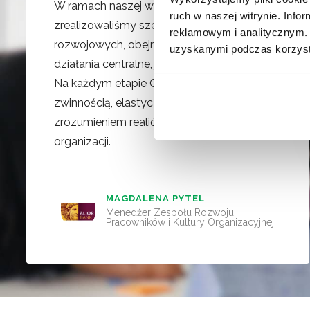
W ramach naszej współpracy
ruch w naszej witrynie. Inf
zrealizowaliśmy szereg projektów
reklamowym i analitycznym. 
rozwojowych, obejmujących zarówno
uzyskanymi podczas korzysta
działania centralne, jak i wielolokalizacyjne.
Na każdym etapie Gamma wykazywała się
zwinnością, elastycznością i głębokim
zrozumieniem realiów biznesowych naszej
organizacji.
MAGDALENA PYTEL
Menedżer Zespołu Rozwoju
Pracowników i Kultury Organizacyjnej