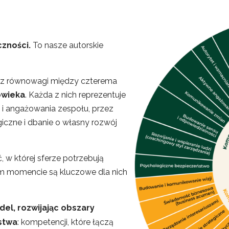
zności.
To nasze autorskie
 z równowagi między czterema
owieka
. Każda z nich reprezentuje
a i angażowania zespołu, przez
giczne i dbanie o własny rozwój
 której sferze potrzebują
ym momencie są kluczowe dla nich
el, rozwijając obszary
stwa
: kompetencji, które łączą