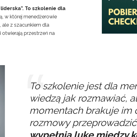
iderska”. To szkolenie dla
ą, w której menedżerowie
ale z szacunkiem dla
i otwierają przestrzeń na
To szkolenie jest dla me
wiedzą
jak
rozmawiać, a
momentach brakuje im o
rozmowy przeprowadzić
wypełnia lukę między 