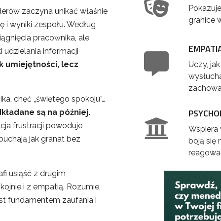
Pokazuje
liderów zaczyna unikać właśnie
granice 
ę i wyniki zespołu. Według
gnięcia pracownika, ale
EMPATIA
 udzielania informacji
ak umiejętności, lecz
Uczy, jak
wysłucha
zachowa
ka, chęć „świętego spokoju”…
PSYCHO
ładane są na później.
ja frustracji powoduje
Wspiera 
uchają jak granat bez
boją się
reagować
afi usiąść z drugim
kojnie i z empatią. Rozumie,
st fundamentem zaufania i