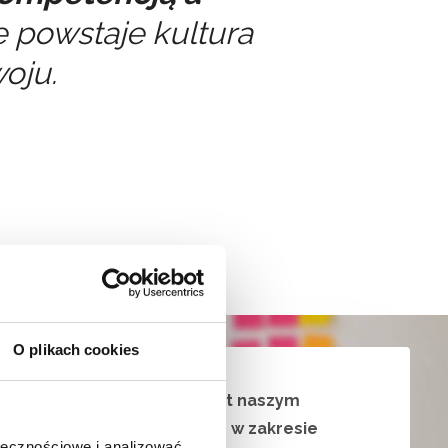
ie powstaje kultura
oju.
O plikach cookies
Gamma od kilku lat jest naszym
kluczowym partnerem w zakresie
ołecznościowe i analizować