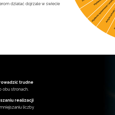
erom działać dojrzale w świecie
rowadzić trudne
o obu stronach.
zaniu realizacji
mniejszaniu liczby