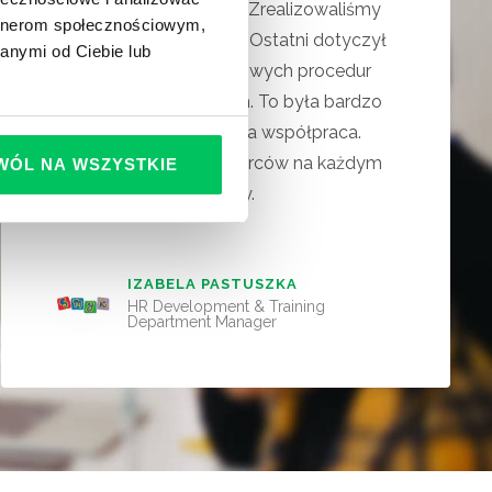
rozwoju pracowników
. Zrealizowaliśmy
artnerom społecznościowym,
wspólnie kilka projektów. Ostatni dotyczył
anymi od Ciebie lub
wdrożenia i utrwalenia nowych procedur
operacyjnych w sklepach. To była bardzo
merytoryczna i przyjemna współpraca.
100% zadowolenia odbiorców na każdym
WÓL NA WSZYSTKIE
poziomie naszej struktury.
IZABELA PASTUSZKA
HR Development & Training
Department Manager