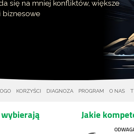
da się na mniej konfliktów, większe
i biznesowe
KOGO
KORZYŚCI
DIAGNOZA
PROGRAM
O NAS
T
 wybierają
Jakie kompete
ODWAGA