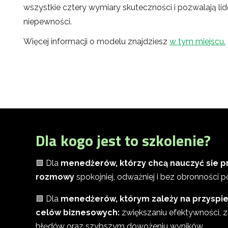
wszystkie cztery wymiary skuteczności i pozwalają lid
niepewności.
Więcej informacji o modelu znajdziesz
w tym miejscu.
Dla kogo jest to szkolenie?
🟩 Dla
menedżerów, którzy chcą nauczyć sie p
rozmowy
spokojniej, odważniej i bez obronności p
🟩 Dla
menedżerów, którym zależy na przyspies
celów biznesowych:
zwiększaniu efektywności, z
błędów oraz szybszym dowożeniu wyników.