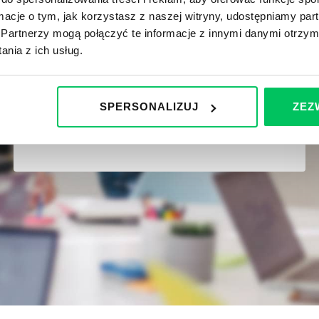
odpowiadający na potrzeby rozwojowe
ormacje o tym, jak korzystasz z naszej witryny, udostępniamy p
zdefiniowane wewnątrz organizacji
i
Partnerzy mogą połączyć te informacje z innymi danymi otrzym
dynamicznie zmieniającego się rynku.
nia z ich usług.
SPERSONALIZUJ
ZEZ
MAŁGORZATA RACZYŃSKA
Sales Capability Manager BU North