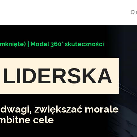
O 
mknięte) | Model 360° skuteczności
LIDERSKA
odwagi, zwiększać morale
ambitne cele