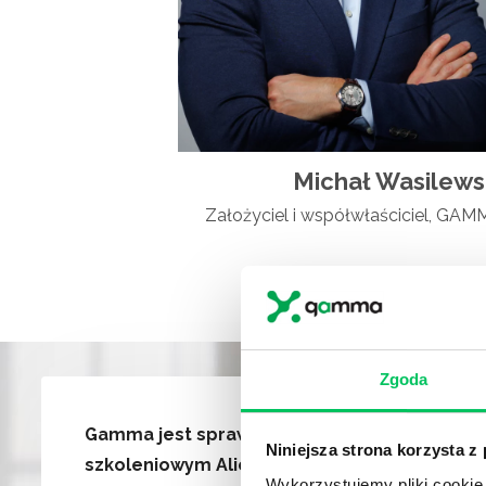
Michał Wasilews
Założyciel i współwłaściciel, GA
Zgoda
Gamma jest sprawdzonym partnerem
Niniejsza strona korzysta z
szkoleniowym Alior Banku od 2018 roku.
Wykorzystujemy pliki cookie 