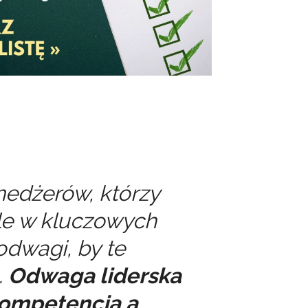
nedżerów, którzy
le w kluczowych
dwagi, by te
.
Odwaga liderska
kompetencją a