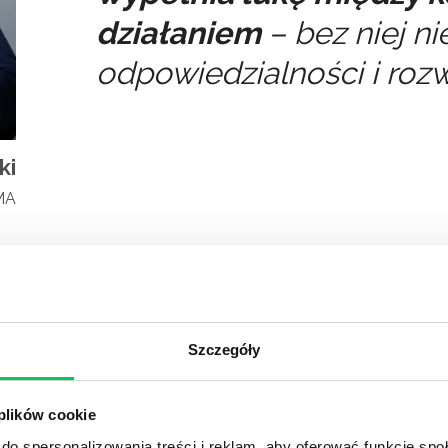
działaniem
– bez niej n
odpowiedzialności i rozw
ki
MMA
Poznaj opinie naszych klientów
Szczegóły
Projekt stworzony w silnej współpracy
 plików cookie
Gamma i Sales Managers naszej firmy,
do spersonalizowania treści i reklam, aby oferować funkcje sp