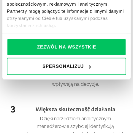
społecznościowym, reklamowym i analitycznym.
1
Wyższa trafność decyzji
Partnerzy mogą połączyć te informacje z innymi danymi
otrzymanymi od Ciebie lub uzyskanymi podczas
Uczestnicy nauczą się analizować dane i
korzystania z ich usług.
podejmować decyzje oparte na faktach, a nie
intuicji.
ZEZWÓL NA WSZYSTKIE
2
Lepsza ocena informacji i źródeł
SPERSONALIZUJ
Myślenie krytyczne pozwoli dostrzec ryzyka,
uproszczenia oraz błędy poznawcze, które
wpływają na decyzje.
3
Większa skuteczność działania
Dzięki narzędziom analitycznym
menedżerowie szybciej identyfikują