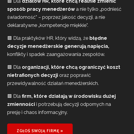
🟩 Dla
działów HR, które chcą realnie zmienić
sposób pracy menedżerów
a nie tylko „podnieść
świadomość” – poprzez jakość decyzji, a nie
deklaratywne „kompetencje miękkie”.
🟩 Dla praktyków HR, który widzą, że
błędne
decyzje menedżerskie generują napięcia,
konflikty i spadek zaangażowania zespołów.
🟩 Dla
organizacji, które chcą ograniczyć koszt
nietrafionych decyzji
oraz poprawić
przewidywalność działań menedżerskich.
🟩 Dla
firm, które działają w środowisku dużej
zmienności
i potrzebują decyzji odpornych na
presję i chaos informacyjny.
ZGŁOŚ SWOJĄ FIRMĘ »