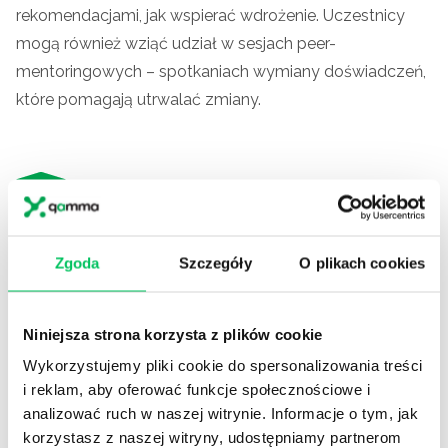
rekomendacjami, jak wspierać wdrożenie. Uczestnicy
mogą również wziąć udział w sesjach peer-
mentoringowych – spotkaniach wymiany doświadczeń,
które pomagają utrwalać zmiany.
KROK 4.
Realizacja i ocena efektów programu
Zgoda
Szczegóły
O plikach cookies
Prowadzimy działania wdrożeniowe skoncentrowane na
praktycznym rozwijaniu liderów. Po zakończeniu
programu wspólnie oceniamy efekty – indywidualne, jak
Niniejsza strona korzysta z plików cookie
i organizacyjne – wskazując dalsze kierunki rozwoju.
Wykorzystujemy pliki cookie do spersonalizowania treści
i reklam, aby oferować funkcje społecznościowe i
6 korzyści z realizacji programu
analizować ruch w naszej witrynie. Informacje o tym, jak
korzystasz z naszej witryny, udostępniamy partnerom