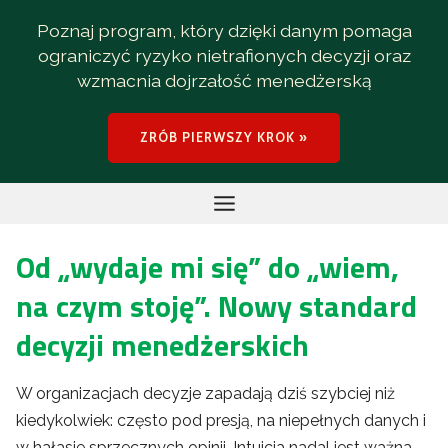
Poznaj program, który dzięki danym pomaga
ograniczyć ryzyko nietrafionych decyzji oraz
wzmacnia dojrzałość menedżerską
ZRÓB PIERWSZY KROK »
Od „wydaje mi się” do „wiem,
na czym stoję”. Nowy standard
decyzji menedżerskich
W organizacjach decyzje zapadają dziś szybciej niż
kiedykolwiek: często pod presją, na niepełnych danych i
w hałasie sprzecznych opinii. Intuicja nadal jest ważna,