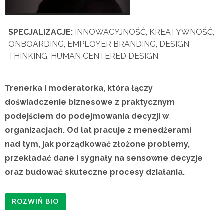
SPECJALIZACJE:
INNOWACYJNOŚĆ, KREATYWNOŚĆ,
ONBOARDING, EMPLOYER BRANDING, DESIGN
THINKING, HUMAN CENTERED DESIGN
Trenerka i moderatorka, która łączy
doświadczenie biznesowe z praktycznym
podejściem do podejmowania decyzji w
organizacjach. Od lat pracuje z menedżerami
nad tym, jak porządkować złożone problemy,
przekładać dane i sygnały na sensowne decyzje
oraz budować skuteczne procesy działania.
Doświadczenie zdobywała zarówno w międzynarodowej
Content is collapsed. Activate the Rozwiń Bio button to re
ROZWIŃ BIO
firmie, jak i w pracy trenerskiej: ma za sobą ponad 5000
godzin warsztatów rozwojowych. Specjalizuje się w