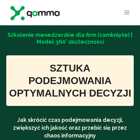
Przejdź
do
treści
Szkolenie menedżerskie dla firm (zamknięte) |
Model 360° skuteczności
SZTUKA
PODEJMOWANIA
OPTYMALNYCH DECYZJI
Jak skrócić czas podejmowania decyzji,
zwiększyć ich jakość oraz przebić się przez
chaos informacyjny