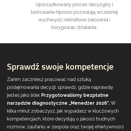
Uporządkowany proces decyzyjny i
testowanie hipotez pozwalają wcześniej
wychwycić nietrafione założenia i
korygować działania.
Sprawdź swoje kompetencje
Zanim zaczniesz pracować nad sztuką
podejmowania decyzji, sprawdź, gdzie naprawdę
jesteś jako lider.
Przygotowaliśmy bezpłatne
narzędzie diagnostyczne „Menedżer 2026”.
W
kilka minut zobaczysz, jak wypadasz w kluczowych
kompetencjach, które decydują o jakości trudnych
rozmów, zaufaniu w zespole oraz twojej efektywności