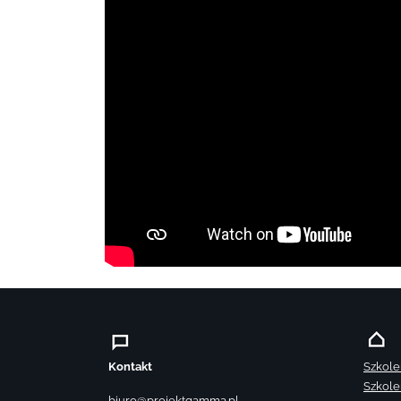
Kontakt
Szkole
Szkole
biuro@projektgamma.pl