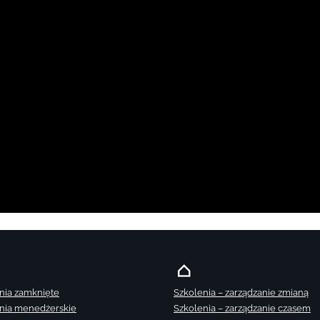
nia zamknięte
Szkolenia – zarządzanie zmianą
nia menedżerskie
Szkolenia – zarządzanie czasem