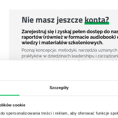
Nie masz jeszcze
konta?
Zarejestruj się i zyskaj pełen dostęp do n
raportów (również w formacie audiobook) 
wiedzy i materiałów szkoleniowych.
Poznaj koncepcje, metodyki, narzędzia uznanych
praktyków w dziedzinach leadershipu i zarządzani
zarządzania projektami czy efektywności osobiste
800 pigułek wiedzy
40 filmów edukacyjnych
14h nagrań raportów w wersji audiobook
Szczegóły
i wiele więcej
Nowy użytkownik?
 plików cookie
Zarejestruj się
do spersonalizowania treści i reklam, aby oferować funkcje sp