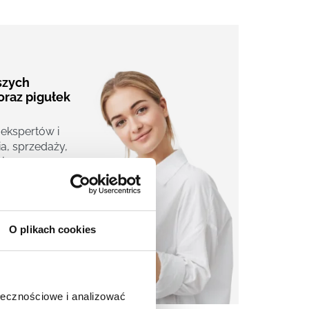
aszych
oraz pigułek
 ekspertów i
a, sprzedaży,
j.
O plikach cookies
ołecznościowe i analizować