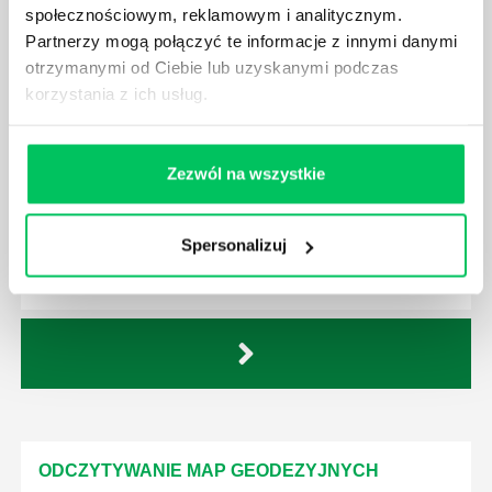
społecznościowym, reklamowym i analitycznym.
OCHRONA GRUNTÓW ROLNYCH I LEŚNYCH
Partnerzy mogą połączyć te informacje z innymi danymi
Do udziału w warsztatach zapraszamy pracowników
otrzymanymi od Ciebie lub uzyskanymi podczas
działów: nieruchomości, majątku, działu prawnego i
korzystania z ich usług.
inwestycji, osoby zajmujące się pozyskiwaniem
nieruchomości pod inwestycje i wszystkich
zainteresowanych tematyką ochrony gruntów rolnych
Zezwól na wszystkie
i leśnych.
Spersonalizuj
29 października 2026
Szkolenie online
ODCZYTYWANIE MAP GEODEZYJNYCH