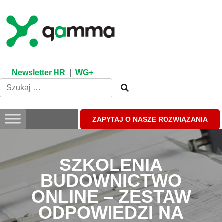
Skip
to
content
Newsletter HR
|
WG+
ZAPYTAJ O NASZE ROZWIĄZANIA
SZKOLENIA
BUDOWNICTWO
ONLINE – ZESTAW
ODPOWIEDZI NA