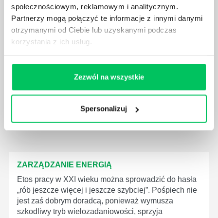
społecznościowym, reklamowym i analitycznym.
siebie pozwoli wypracować szereg technik
mentalnych i przekonań zwiększających potencjał
Partnerzy mogą połączyć te informacje z innymi danymi
psychologiczny w tym obszarze. Zapraszamy na kurs
otrzymanymi od Ciebie lub uzyskanymi podczas
pewności siebie!
korzystania z ich usług.
Dowiedz się o termin szkolenia online.
Zezwól na wszystkie
Dostępne jest szkolenie zamknięte.
Spersonalizuj
ZARZĄDZANIE ENERGIĄ
Etos pracy w XXI wieku można sprowadzić do hasła
„rób jeszcze więcej i jeszcze szybciej”. Pośpiech nie
jest zaś dobrym doradcą, ponieważ wymusza
szkodliwy tryb wielozadaniowości, sprzyja