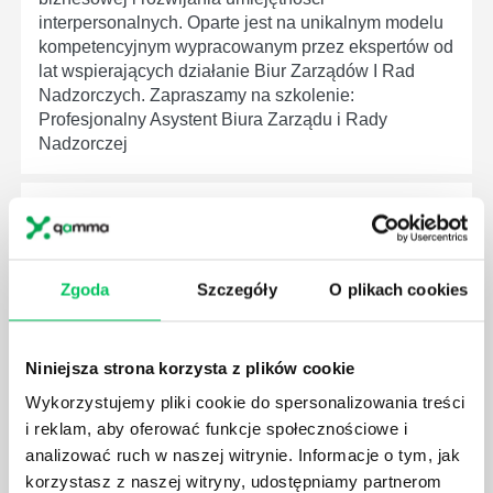
interpersonalnych. Oparte jest na unikalnym modelu
kompetencyjnym wypracowanym przez ekspertów od
lat wspierających działanie Biur Zarządów I Rad
Nadzorczych. Zapraszamy na szkolenie:
Profesjonalny Asystent Biura Zarządu i Rady
Nadzorczej
Dowiedz się o termin szkolenia online.
Dostępne jest szkolenie zamknięte.
Zgoda
Szczegóły
O plikach cookies
Niniejsza strona korzysta z plików cookie
Wykorzystujemy pliki cookie do spersonalizowania treści
TRENING PEWNOŚCI SIEBIE
i reklam, aby oferować funkcje społecznościowe i
analizować ruch w naszej witrynie. Informacje o tym, jak
Pewność siebie pozwala w pełni korzystać z
korzystasz z naszej witryny, udostępniamy partnerom
własnych zasobów i talentów. Szkolenie pewność