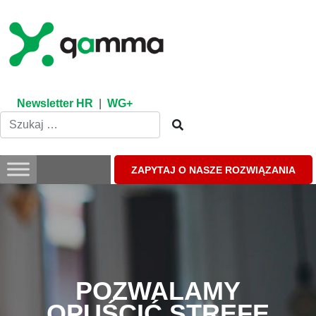
Skip
to
content
Newsletter HR
|
WG+
ZAPYTAJ O NASZE ROZWIĄZANIA
POZWALAMY
OPUŚCIĆ STREFĘ