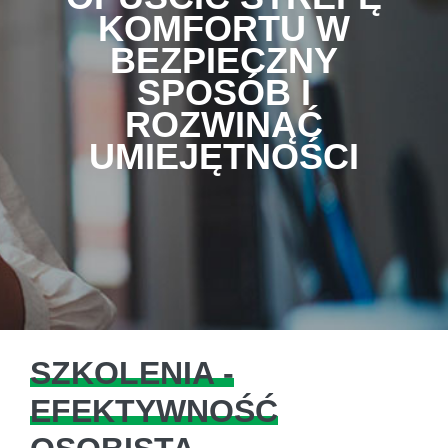
KOMFORTU W
BEZPIECZNY
SPOSÓB I
ROZWINĄĆ
UMIEJĘTNOŚCI
SZKOLENIA -
EFEKTYWNOŚĆ