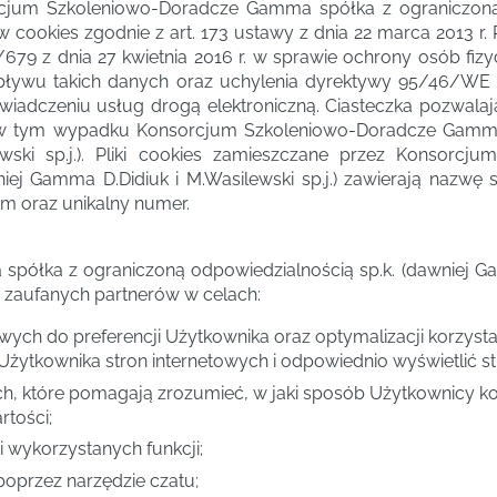
sorcjum Szkoleniowo-Doradcze Gamma spółka z ograniczoną
lików cookies zgodnie z art. 173 ustawy z dnia 22 marca 2013
/679 z dnia 27 kwietnia 2016 r. w sprawie ochrony osób fi
ywu takich danych oraz uchylenia dyrektywy 95/46/WE (
wiadczeniu usług drogą elektroniczną. Ciasteczka pozwalaj
yli w tym wypadku Konsorcjum Szkoleniowo-Doradcze Gamm
ewski sp.j.). Pliki cookies zamieszczane przez Konsor
iej Gamma D.Didiuk i M.Wasilewski sp.j.) zawierają nazwę s
m oraz unikalny numer.
łka z ograniczoną odpowiedzialnością sp.k. (dawniej Gamma
h zaufanych partnerów w celach:
wych do preferencji Użytkownika oraz optymalizacji korzysta
 Użytkownika stron internetowych i odpowiednio wyświetlić st
ych, które pomagają zrozumieć, w jaki sposób Użytkownicy ko
rtości;
 wykorzystanych funkcji;
oprzez narzędzie czatu;