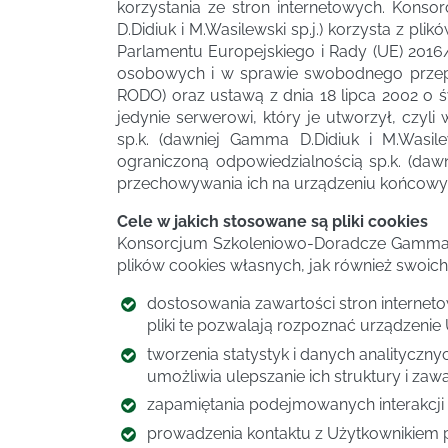
korzystania ze stron internetowych. Kon
D.Didiuk i M.Wasilewski sp.j.) korzysta z p
Parlamentu Europejskiego i Rady (UE) 2016
osobowych i w sprawie swobodnego przepł
RODO) oraz ustawą z dnia 18 lipca 2002 o ś
jedynie serwerowi, który je utworzył, cz
sp.k. (dawniej Gamma D.Didiuk i M.Wasil
ograniczoną odpowiedzialnością sp.k. (dawn
przechowywania ich na urządzeniu końcowy
Cele w jakich stosowane są pliki cookies
Konsorcjum Szkoleniowo-Doradcze Gamma spó
plików cookies własnych, jak również swoic
dostosowania zawartości stron interneto
pliki te pozwalają rozpoznać urządzenie
tworzenia statystyk i danych analityczn
umożliwia ulepszanie ich struktury i zawa
zapamiętania podejmowanych interakcji i
prowadzenia kontaktu z Użytkownikiem p