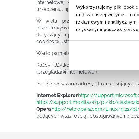
internetowej w jego urządzeniu końcowy
Wykorzystujemy pliki cookie 
urządzeniu, np. laptop, tablet, smartfon.
ruch w naszej witrynie. Inf
W wielu przypadkach oprogramowanie sł
reklamowym i analitycznym. 
przechowywanie plików cookies w urządz
uzyskanymi podczas korzysta
dotyczących plików cookies. Ustawienia t
cookies w ustawieniach przeglądarki inter
Warto pamiętać, że ograniczenia stosowania
Każdy Użytkownik ma możliwość zmiany us
(przeglądarki internetowej).
Poniżej wskazano adresy stron opisujących 
Internet Explorer
https://support.microsof
https://support.mozilla.org/pl/kb/ciasteczk
Opera
http://help.opera.com/Linux/9.22/pl
będących własnością i obsługiwanych przez