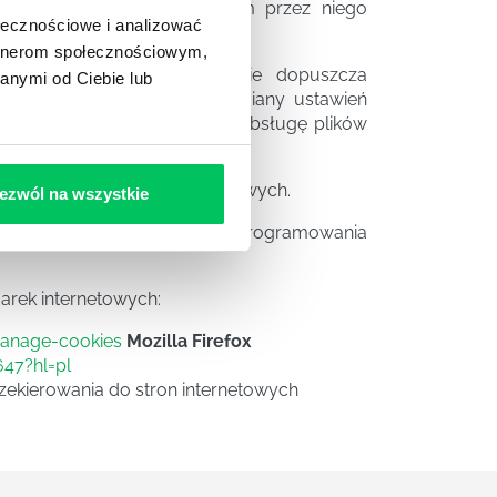
talowanej w wykorzystywanym przez niego
ołecznościowe i analizować
artnerom społecznościowym,
darka internetowa) domyślnie dopuszcza
anymi od Ciebie lub
dokonać w każdym czasie zmiany ustawień
 aby blokować automatyczną obsługę plików
w urządzeniu Użytkownika.
ostępne na stronach internetowych.
ezwól na wszystkie
tępna jest w ustawieniach oprogramowania
arek internetowych:
manage-cookies
Mozilla Firefox
47?hl=pl
zekierowania do stron internetowych