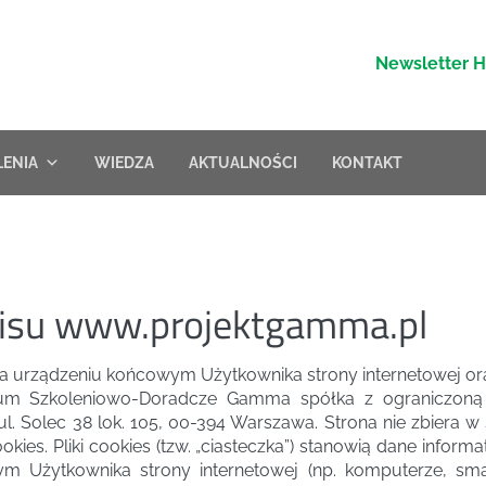
Newsletter 
LENIA
WIEDZA
AKTUALNOŚCI
KONTAKT
wisu www.projektgamma.pl
a urządzeniu końcowym Użytkownika strony internetowej ora
m Szkoleniowo-Doradcze Gamma spółka z ograniczoną o
zy ul. Solec 38 lok. 105, 00-394 Warszawa. Strona nie zbier
kies. Pliki cookies (tzw. „ciasteczka”) stanowią dane informa
Użytkownika strony internetowej (np. komputerze, smart