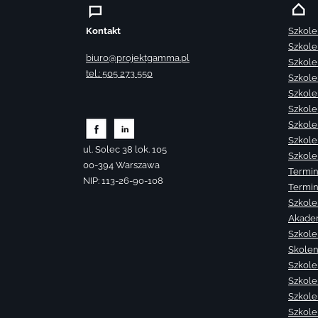
Kontakt
Szkole
Szkole
biuro@projektgamma.pl
Szkole
tel.: 505 273 550
Szkole
Szkole
Szkole
Szkole
Szkole
ul. Solec 38 lok. 105
Szkole
00-394 Warszawa
Termin
NIP: 113-26-90-108
Termin
Szkole
Akade
Szkole
Skolen
Szkole
Szkole
Szkolen
Szkole