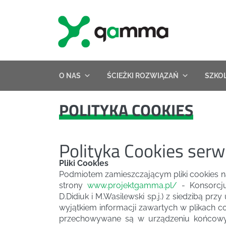
Skip
to
content
O NAS
ŚCIEŻKI ROZWIĄZAŃ
SZKO
POLITYKA COOKIES
Polityka Cookies ser
Pliki Cookies
Podmiotem zamieszczającym pliki cookies n
strony
www.projektgamma.pl/
- Konsorcju
D.Didiuk i M.Wasilewski sp.j.) z siedzibą pr
wyjątkiem informacji zawartych w plikach coo
przechowywane są w urządzeniu końcowym 