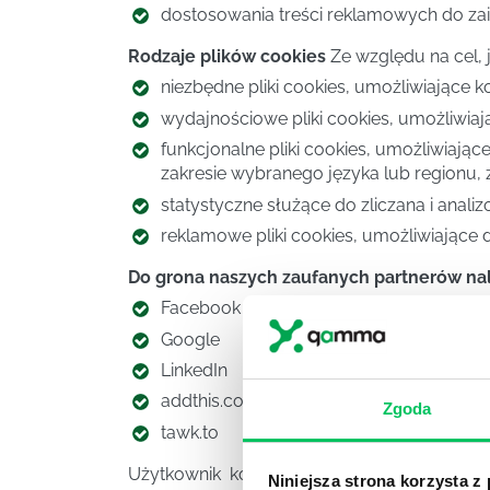
dostosowania treści reklamowych do za
Rodzaje plików cookies
Ze względu na cel, 
niezbędne pliki cookies, umożliwiające k
wydajnościowe pliki cookies, umożliwiają
funkcjonalne pliki cookies, umożliwiając
zakresie wybranego języka lub regionu, z
statystyczne służące do zliczana i anali
reklamowe pliki cookies, umożliwiające
Do grona naszych zaufanych partnerów nal
Facebook Inc.
Google
LinkedIn
addthis.com
Zgoda
tawk.to
Użytkownik końcowy może wyrazić zgodę,
Niniejsza strona korzysta z