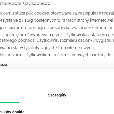
interesowań Użytkowników.
jakiemu służą pliki cookies, stosowane są następujące rodzaj
orzystanie z usług dostępnych w ramach strony internetowej 
ce zbieranie informacji o sposobie korzystania ze stron inte
e „zapamiętanie” wybranych przez Użytkownika ustawień i per
 którego pochodzi Użytkownik, rozmiaru czcionki, wyglądu st
zowania statystyk dotyczących stron internetowych;
 dostarczanie Użytkownikom treści reklamowych bardziej do
eżą:
Szczegóły
 lub ją cofnąć w dowolnym momencie, na przechowywan
 plików cookie