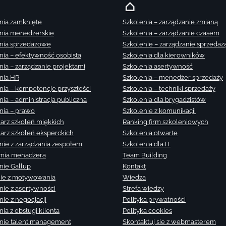
nia zamknięte
Szkolenia – zarządzanie zmianą
nia menedżerskie
Szkolenia – zarządzanie czasem
nia sprzedażowe
Szkolenie – zarządzanie sprzedaż
nia – efektywność osobista
Szkolenia dla kierowników
nia – zarządzanie projektami
Szkolenia asertywność
nia HR
Szkolenia – menedżer sprzedaży
nia – kompetencje przyszłości
Szkolenia – techniki sprzedaży
nia – administracja publiczna
Szkolenia dla brygadzistów
nia – prawo
Szkolenie z komunikacji
arz szkoleń miękkich
Ranking firm szkoleniowych
arz szkoleń eksperckich
Szkolenia otwarte
nie z zarządzania zespołem
Szkolenia dla IT
mia menadżera
Team Building
nie Gallup
Kontakt
ie z motywowania
Wiedza
nie z asertywności
Strefa wiedzy
nie z negocjacji
Polityka prywatności
ia z obsługi klienta
Polityka cookies
nie talent management
Skontaktuj sie z webmasterem