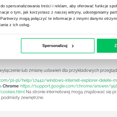
m za pomocą ustawień przeglądarki internetowej zains
do spersonalizowania treści i reklam, aby oferować funkcje sp
ormacje o tym, jak korzystasz z naszej witryny, udostępniamy p
użące do przeglądania stron internetowych (przeglą
Partnerzy mogą połączyć te informacje z innymi danymi otrzym
eniu z którego korzysta Użytkownik. Użytkownicy mogą 
nia z ich usług.
e mogą zostać zmienione w szczególności w taki sposób,
netowej bądź informować o ich każdorazowym zamieszczeniu 
 plików cookies mogą wpłynąć na niektóre funkcjonalności d
Spersonalizuj
Z
tawień przeglądarki cookies. Funkcjonalność taka dos
wyłączenie lub zmianę ustawień dla przykładowych przegląd
t.com/pl-pl/help/17442/windows-internet-explorer-delete-
a
Chrome
https://support.google.com/chrome/answer/956
/cookies.html
Na stronie internetowej mogą znajdować się pr
 podmioty zewnętrzne.