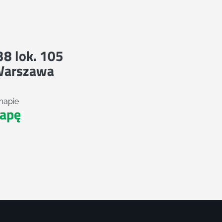
 38 lok. 105
Warszawa
mapie
apę