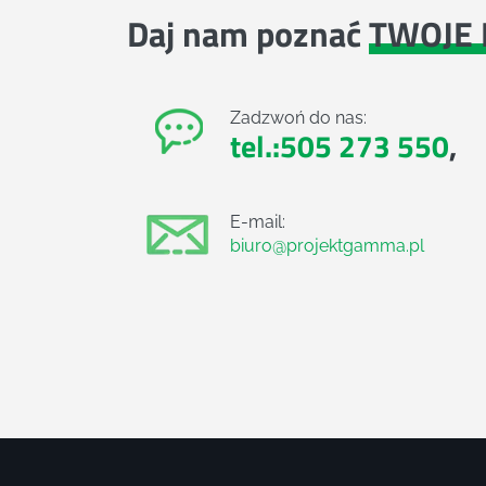
Daj nam poznać
TWOJE 
Zadzwoń do nas:
tel.:505 273 550
,
E-mail:
biuro@projektgamma.pl