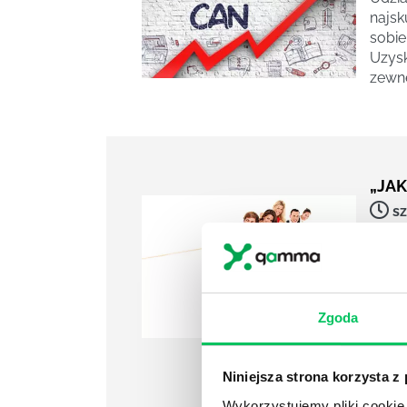
najsk
sobie
Uzysk
zewnę
„JA
sz
Znane
współ
warto
chara
wynik
Zgoda
„oni”
docen
Niniejsza strona korzysta z
Wykorzystujemy pliki cookie 