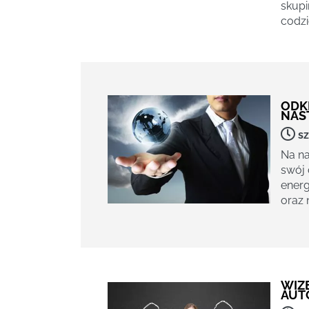
skupi
codzi
ODK
NAS
sz
Na na
swój 
energ
oraz 
WIZ
AUTO