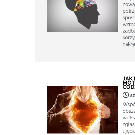
nową 
potrz
sposo
wzmoc
zadba
korzy
nakrę
JAK
MOT
CODZ
sz
Współ
obsza
więks
zgłas
ujęci