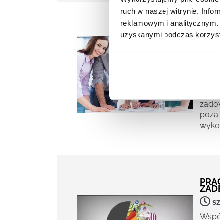
ruch w naszej witrynie. Inf
reklamowym i analitycznym. 
JAK
uzyskanymi podczas korzysta
LEC
SZC
sz
Krótk
prowa
najba
zadow
poza 
wykor
PRAC
ZAD
sz
Współ