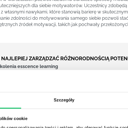
uteczniejszych dla siebie motywatorów. Uczestnicy zdobędą
 z własnymi nawykami, które stanowią barierę w skutecznym
anie zdolności do motywowania samego siebie pozwoli stać 
trznych źródeł motywacji, takich jak pochwały przełożonyc
K NAJLEPIEJ ZARZĄDZAĆ RÓŻNORODNOŚCIĄ POTEN
kolenia esscence learning
 powiedzenie mówi: „ciągnie swój do swego”. Wynika z tego, 
pracuje się ludziom, którzy są do siebie podobni pod jaki
ści, zainteresowań czy kultury. Z kolei zespół złożony z lu
kterach, temperamentach i doświadczeniach stawia przed
ających właśnie ze zróżnicowania: konflikty, wzajemne uprzed
Szczegóły
 itd. Warsztaty wspierają menedżerów w zdobyciu wiedzy i u
ienie różnorodności i umiejętne jej wykorzystanie dla lepsz
 plików cookie
do spersonalizowania treści i reklam, aby oferować funkcje sp