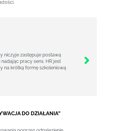
eżości.
y niczyje zastępuje postawą
 nadając pracy sens. HR jest
y na krótką formę szkoleniową
YWACJA DO DZIAŁANIA”
owania poprzez odnalezienie