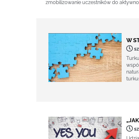
zmobilizowanie uczestników do aktywnośc
W S
sz
Turku
współ
natur
turku
„JA
sz
Udzia