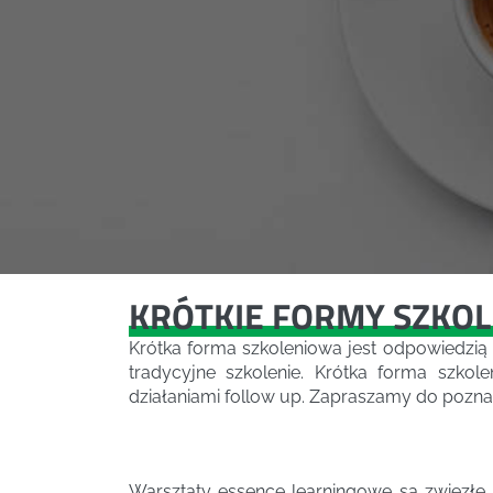
KRÓTKIE FORMY SZKO
Krótka forma szkoleniowa jest odpowiedzią
tradycyjne szkolenie. Krótka forma szko
działaniami follow up. Zapraszamy do pozna
Warsztaty essence learningowe są zwięzłe, 