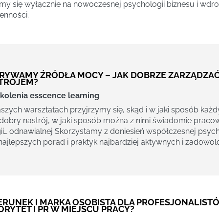
my się wyłącznie na nowoczesnej psychologii biznesu i wdro
enności.
RYWAMY ŹRÓDŁA MOCY – JAK DOBRZE ZARZĄDZAĆ 
TROJEM?
kolenia esscence learning
szych warsztatach przyjrzymy się, skąd i w jaki sposób każdy
dobry nastrój, w jaki sposób można z nimi świadomie pracow
ii… odnawialnej Skorzystamy z doniesień współczesnej psyc
najlepszych porad i praktyk najbardziej aktywnych i zadowol
ERUNEK I MARKA OSOBISTA DLA PROFESJONALISTÓ
RYTET I PR W MIEJSCU PRACY?