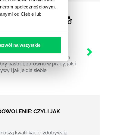
artnerom społecznościowym,
anymi od Ciebie lub
YLKO DO PRACY). KRÓTKA,
CEPCJACH NOWOCZESNEGO
ZNESOWEJ.
rozwojowej tematyce jest
ezwól na wszystkie
ruszamy się wokół trzech
zanej z dobrostanem: poczuciem
y nastrój, zarówno w pracy, jak i
wy i jak je dla siebie
ADOWOLENIE: CZYLI JAK
noszą kwalifikacje, zdobywają