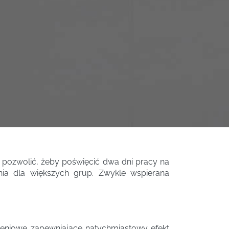
 pozwolić, żeby poświęcić dwa dni pracy na
nia dla większych grup. Zwykle wspierana
koleniowe zapewniające natychmiastowy efekt