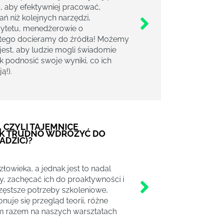
j, aby efektywniej pracować,
ń niż kolejnych narzędzi,
rytetu, menedżerowie o
atego docieramy do źródła! Możemy
est, aby ludzie mogli świadomie
k podnosić swoje wyniki, co ich
ą!).
 CZYLI TAJEMNICE
AK TRUDNO WDROŻYĆ DO
ADZIĆ)?
owieka, a jednak jest to nadal
, zachęcać ich do proaktywności i
zęstsze potrzeby szkoleniowe,
nuje się przegląd teorii, różne
ym razem na naszych warsztatach