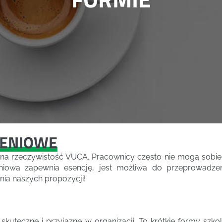
LENIOWE
 na rzeczywistość VUCA. Pracownicy często nie mogą sobie
leniowa zapewnia esencję, jest możliwa do przeprowadze
nia naszych propozycji!
skuteczne i przyjazne w organizacji. To krótkie formy sz