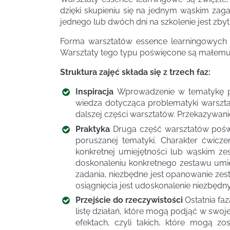
dzięki skupieniu się na jednym wąskim zaga
jednego lub dwóch dni na szkolenie jest zbyt
Forma warsztatów essence learningowych i
Warsztaty tego typu poświęcone są małemu „k
Struktura zajęć składa się z trzech faz:
Inspiracja
Wprowadzenie w tematykę pop
wiedza dotycząca problematyki warszta
dalszej części warsztatów. Przekazywani
Praktyka
Druga część warsztatów poświ
poruszanej tematyki. Charakter ćwicze
konkretnej umiejętności lub wąskim zes
doskonaleniu konkretnego zestawu umie
zadania, niezbędne jest opanowanie zest
osiągnięcia jest udoskonalenie niezbędn
Przejście do rzeczywistości
Ostatnia fa
listę działań, które mogą podjąć w swoj
efektach, czyli takich, które mogą zo