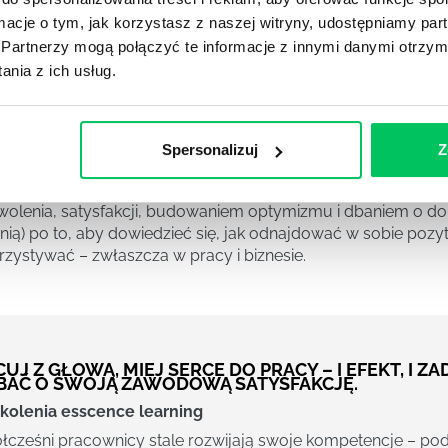
ormacje o tym, jak korzystasz z naszej witryny, udostępniamy p
Partnerzy mogą połączyć te informacje z innymi danymi otrzym
 ZADBAĆ O SWOJE POZYTYWNE NASTAWIENIE (NIE T
nia z ich usług.
Z FASCYNUJĄCA PODRÓŻ PO PRAKTYCZNYCH KON
ZĘŚCIA I ICH ZASTOSOWANIU W CODZIENNOŚCI BI
kolenia esscence learning
ie spotkanie na temat szczęścia i optymizmu o przyjemnej, 
Spersonalizuj
Z
dzone w oparciu o solidną i bardzo ciekawą merytorykę: po
rdziej popularnych koncepcji psychologii pozytywnej (zwią
olenia, satysfakcji, budowaniem optymizmu i dbaniem o dobr
nią) po to, aby dowiedzieć się, jak odnajdować w sobie pozyty
zystywać – zwłaszcza w pracy i biznesie.
UJ Z GŁOWĄ, MIEJ SERCE DO PRACY – I EFEKT, I Z
BAĆ O SWOJĄ ZAWODOWĄ SATYSFAKCJĘ.
kolenia esscence learning
cześni pracownicy stale rozwijają swoje kompetencje – pod