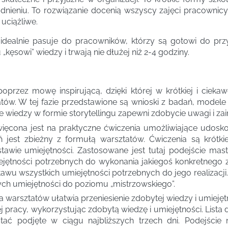
dnieniu. To rozwiązanie docenią wszyscy zajęci pracownic
 uciążliwe.
dealnie pasuje do pracowników, którzy są gotowi do przy
ęsowi” wiedzy i trwają nie dłużej niż 2-4 godziny.
rzez mowę inspirującą, dzięki której w krótkiej i cieka
tów. W tej fazie przedstawione są wnioski z badań, modele
e wiedzy w formie storytellingu zapewni zdobycie uwagi i za
ęcona jest na praktyczne ćwiczenia umożliwiające udosko
ń jest zbieżny z formułą warsztatów. Ćwiczenia są krótkie
tawie umiejętności. Zastosowane jest tutaj podejście mast
jętności potrzebnych do wykonania jakiegoś konkretnego 
awu wszystkich umiejętności potrzebnych do jego realizacji. 
ych umiejętności do poziomu „mistrzowskiego”.
za warsztatów ułatwia przeniesienie zdobytej wiedzy i umieję
ej pracy, wykorzystując zdobytą wiedzę i umiejętności. Lista
stać podjęte w ciągu najbliższych trzech dni. Podejście