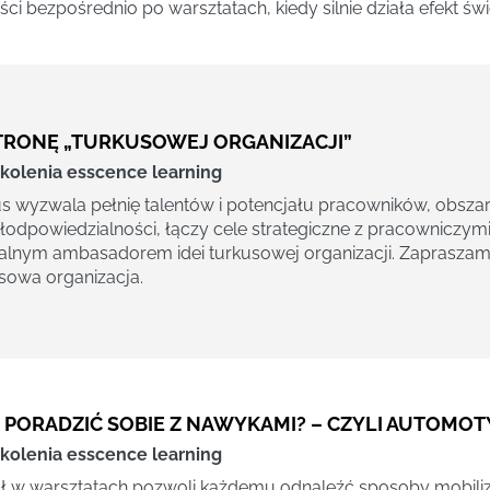
i bezpośrednio po warsztatach, kiedy silnie działa efekt świ
TRONĘ „TURKUSOWEJ ORGANIZACJI”
kolenia esscence learning
s wyzwala pełnię talentów i potencjału pracowników, obszar
odpowiedzialności, łączy cele strategiczne z pracowniczymi
alnym ambasadorem idei turkusowej organizacji. Zapraszam
sowa organizacja.
K PORADZIĆ SOBIE Z NAWYKAMI? – CZYLI AUTOMOT
kolenia esscence learning
ł w warsztatach pozwoli każdemu odnaleźć sposoby mobiliz