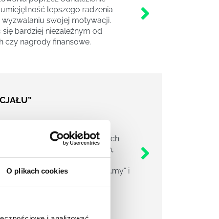
 umiejętność lepszego radzenia
 wyzwalaniu swojej motywacji.
się bardziej niezależnym od
h czy nagrody finansowe.
CJAŁU”
że w naturalny sposób lepiej
mś względem: wieku, wyznawanych
dzi o odmiennych osobowościach,
 menedżerem wiele wyzwań
zenia, stereotypy, podział na „my” i
O plikach cookies
miejętności pozwalających na
ych efektów pracy zespołu.
ołecznościowe i analizować