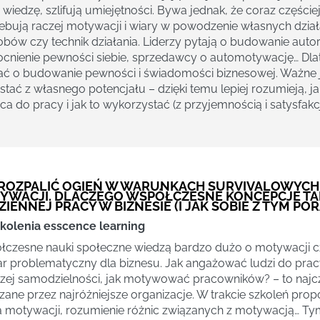
wiedzę, szlifują umiejętności. Bywa jednak, że coraz częście
ebują raczej motywacji i wiary w powodzenie własnych działa
bów czy technik działania. Liderzy pytają o budowanie auto
nienie pewności siebie, sprzedawcy o automotywację… Dl
ć o budowanie pewności i świadomości biznesowej. Ważne j
stać z własnego potencjału – dzięki temu lepiej rozumieją, ja
ca do pracy i jak to wykorzystać (z przyjemnością i satysfakcj
 ROZPALIĆ OGIEŃ W WARUNKACH SURVIVALOWYCH,
YWACJI. DLACZEGO WSPÓŁCZESNE KONCEPCJE T
IENNEJ PRACY W BIZNESIE (I JAK SOBIE Z TYM POR
kolenia esscence learning
czesne nauki społeczne wiedzą bardzo dużo o motywacji czł
r problematyczny dla biznesu. Jak angażować ludzi do pracy
zej samodzielności, jak motywować pracowników? – to najc
zane przez najróżniejsze organizacje. W trakcie szkoleń propo
a motywacji, rozumienie różnic związanych z motywacją… T