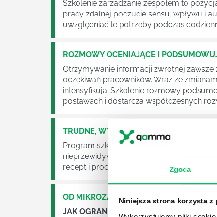
Szkolenie zarządzanie zespołem to pozy
pracy zdalnej poczucie sensu, wpływu i au
uwzględniać te potrzeby podczas codzien
ROZMOWY OCENIAJĄCE I PODSUMOWU
Otrzymywanie informacji zwrotnej zawsze 
oczekiwań pracowników. Wraz ze zmianami
intensyfikują. Szkolenie rozmowy podsum
postawach i dostarcza współczesnych roz
TRUDNE, WYZWANIOWE ROZMOWY MEN
Program szkolenia „Trudne rozmowy menedż
nieprzewidywalność wielu sytuacji, a w z
recept i procedur postępowania.
Zgoda
OD MIKROZARZĄDZANIA DO DELEGOWA
Niniejsza strona korzysta z
JAK OGRANICZYĆ MIKROZARZĄDZANIE,
Wykorzystujemy pliki cookie 