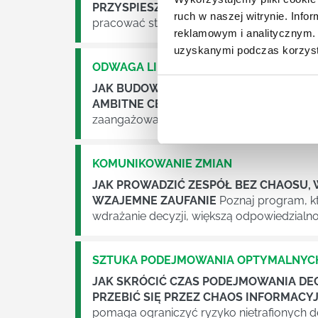
PRZYSPIESZYĆ REALIZACJĘ CELÓW.
Poz
ruch w naszej witrynie. Inf
pracować strategicznie, zespołom działać s
reklamowym i analitycznym. 
uzyskanymi podczas korzysta
ODWAGA LIDERSKA
JAK BUDOWAĆ KULTURĘ ODWAGI, ZWIĘ
AMBITNE CELE.
Poznaj program, który prz
zaangażowanie i lepsze wyniki biznesowe
KOMUNIKOWANIE ZMIAN
JAK PROWADZIĆ ZESPÓŁ BEZ CHAOSU,
WZAJEMNE ZAUFANIE
Poznaj program, k
wdrażanie decyzji, większą odpowiedzialn
SZTUKA PODEJMOWANIA OPTYMALNYCH
JAK SKRÓCIĆ CZAS PODEJMOWANIA DEC
PRZEBIĆ SIĘ PRZEZ CHAOS INFORMACY
pomaga ograniczyć ryzyko nietrafionych d