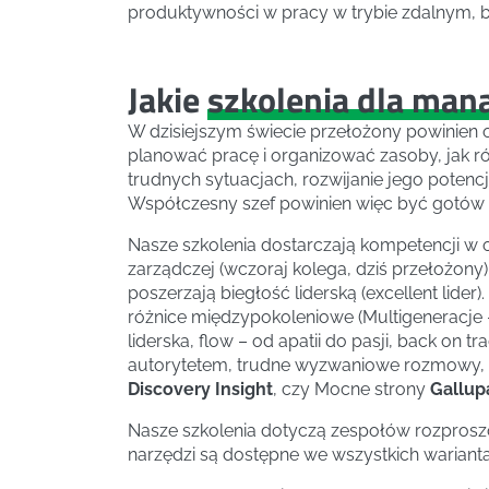
produktywności w pracy w trybie zdalnym, b
Jakie
szkolenia dla ma
W dzisiejszym świecie przełożony powinien
planować pracę i organizować zasoby, jak 
trudnych sytuacjach, rozwijanie jego poten
Współczesny szef powinien więc być gotów z
Nasze szkolenia dostarczają kompetencji w
zarządczej (wczoraj kolega, dziś przełożony)
poszerzają biegłość liderską (excellent lide
różnice międzypokoleniowe (Multigeneracje 
liderska, flow – od apatii do pasji, back on 
autorytetem, trudne wyzwaniowe rozmowy, c
Discovery Insight
, czy Mocne strony
Gallup
Nasze szkolenia dotyczą zespołów rozprosz
narzędzi są dostępne we wszystkich wariant