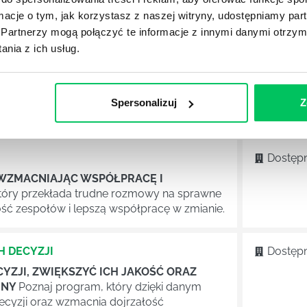
naj program, który pomaga liderom
ormacje o tym, jak korzystasz z naszej witryny, udostępniamy p
zybciej i z większą odpowiedzialnością.
Partnerzy mogą połączyć te informacje z innymi danymi otrzym
nia z ich usług.
Dostępn
KSZAĆ MORALE ZESPOŁU I REALIZOWAĆ
ekłada się na mniej konfliktów, większe
Spersonalizuj
Z
Dostępn
 WZMACNIAJĄC WSPÓŁPRACĘ I
tóry przekłada trudne rozmowy na sprawne
ość zespołów i lepszą współpracę w zmianie.
 DECYZJI
Dostępn
YZJI, ZWIĘKSZYĆ ICH JAKOŚĆ ORAZ
JNY
Poznaj program, który dzięki danym
ecyzji oraz wzmacnia dojrzałość