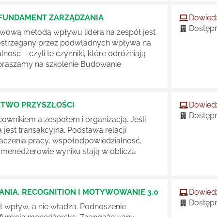
 FUNDAMENT ZARZĄDZANIA
Dowiedz
Dostępn
wową metodą wpływu lidera na zespół jest
t postrzegany przez podwładnych wpływa na
ość – czyli te czynniki, które odróżniają
apraszamy na szkolenie Budowanie
ZTWO PRZYSZŁOŚCI
Dowiedz
Dostępn
ownikiem a zespołem i organizacją. Jeśli
 jest transakcyjna. Podstawą relacji
naczenia pracy, współodpowiedzialność,
 a menedżerowie wyniku stają w obliczu
IA. RECOGNITION I MOTYWOWANIE 3.0
Dowiedz
Dostępn
 wpływ, a nie władza. Podnoszenie