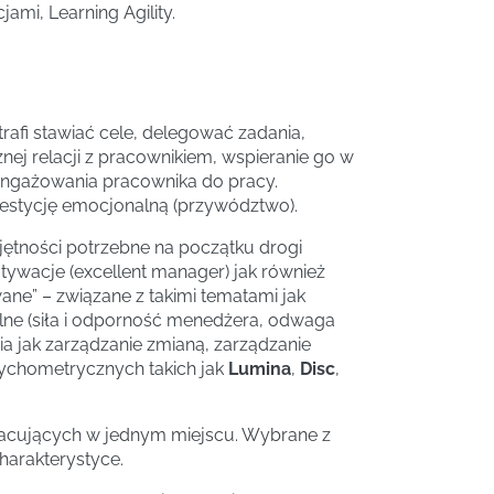
mi, Learning Agility.
otrafi stawiać cele, delegować zadania,
nej relacji z pracownikiem, wspieranie go w
aangażowania pracownika do pracy.
westycję emocjonalną (przywództwo).
ętności potrzebne na początku drogi
otywacje (excellent manager) jak również
wane” – związane z takimi tematami jak
lne (siła i odporność menedżera, odwaga
enia jak zarządzanie zmianą, zarządzanie
ychometrycznych takich jak
Lumina
,
Disc
,
racujących w jednym miejscu. Wybrane z
harakterystyce.