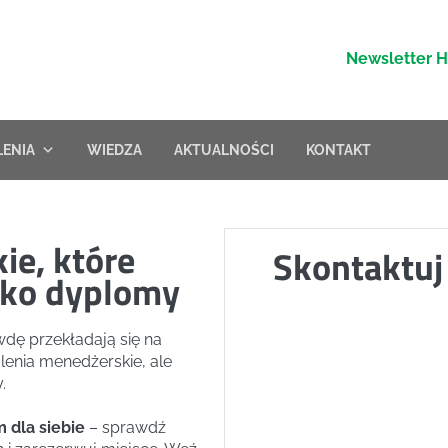
Newsletter 
LENIA
WIEDZA
AKTUALNOŚCI
KONTAKT
ie, które
Skontaktuj 
ylko dyplomy
dę przekładają się na
enia menedżerskie, ale
.
 dla siebie
– sprawdź