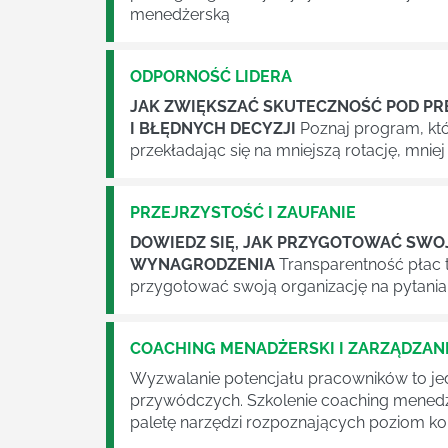
menedżerską
ODPORNOŚĆ LIDERA
JAK ZWIĘKSZAĆ SKUTECZNOŚĆ POD PRE
I BŁĘDNYCH DECYZJI
Poznaj program, kt
przekładając się na mniejszą rotację, mniej
PRZEJRZYSTOŚĆ I ZAUFANIE
DOWIEDZ SIĘ, JAK PRZYGOTOWAĆ SWOJ
WYNAGRODZENIA
Transparentność płac t
przygotować swoją organizację na pytania
COACHING MENADŻERSKI I ZARZĄDZA
Wyzwalanie potencjału pracowników to je
przywódczych. Szkolenie coaching menedż
paletę narzędzi rozpoznających poziom ko