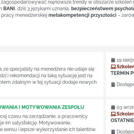
e i zagospodarowywać najnowsze trendy w obszarze szkoleń 
em
BANI
, dziś 3 językami uznania,
bezpieczeństwem psychol
 pracy menedżerskiej
metakompetencji przyszłości
– zarów
19 sierp
Szkolen
 ze specjalisty na menedżera nie udaje się
TERMIN 
 i rekomendacji na taką sytuację jest na
ołem zdalnym w tej sytuacji dodaje nowych
Dostępn
GOWANIA I MOTYWOWANIA ZESPOŁU
03 wrze
Szkolen
ej czasu na zarządzanie, a pracownicy
OSTATNIE
je im satysfakcję. Motywowanie,
sensu i lepsze wykorzystanie ich talentów.
Dostępn