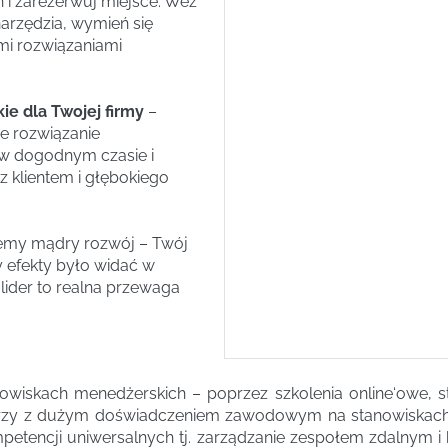
 i zarezerwuj miejsce. Weź
arzędzia, wymień się
mi rozwiązaniami
ie dla Twojej firmy
–
ie rozwiązanie
w dogodnym czasie i
z klientem i głębokiego
emy mądry rozwój – Twój
 efekty było widać w
ider to realna przewaga
nowiskach menedżerskich – poprzez szkolenia online‘owe,
rzy z dużym doświadczeniem zawodowym na stanowiskach k
petencji uniwersalnych tj. zarządzanie zespołem zdalnym