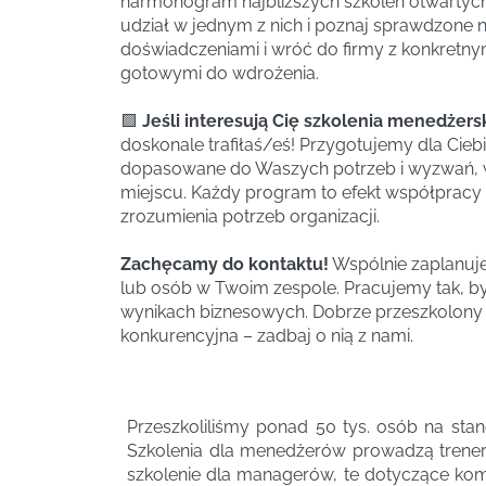
harmonogram najbliższych szkoleń otwartych
udział w jednym z nich i poznaj sprawdzone n
doświadczeniami i wróć do firmy z konkretny
gotowymi do wdrożenia.
🟩
Jeśli interesują Cię szkolenia menedżersk
doskonale trafiłaś/eś! Przygotujemy dla Cieb
dopasowane do Waszych potrzeb i wyzwań, 
miejscu. Każdy program to efekt współpracy 
zrozumienia potrzeb organizacji.
Zachęcamy do kontaktu!
Wspólnie zaplanuj
lub osób w Twoim zespole. Pracujemy tak, by
wynikach biznesowych. Dobrze przeszkolony l
konkurencyjna – zadbaj o nią z nami.
Przeszkoliliśmy ponad 50 tys. osób na sta
Szkolenia dla menedżerów prowadzą trene
szkolenie dla managerów, te dotyczące kom