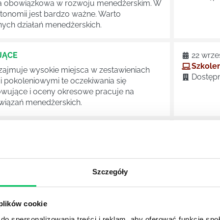
cja obowiązkowa w rozwoju menedżerskim. W
tonomii jest bardzo ważne. Warto
nych działań menedżerskich.
JĄCE
22 wrze
Szkolen
zajmuje wysokie miejsca w zestawieniach
Dostępn
 pokoleniowymi te oczekiwania się
owujące i oceny okresowe pracuje na
wiązań menedżerskich.
EDŻERSKIE
30 wrze
Szkolen
erskie” jest odpowiedzią na zmienność i
Dostępn
wiązku z tym malejącą skuteczność gotowych
Szczegóły
NIA
Dostępn
 plików cookie
 ZWIĘKSZYĆ EFEKTYWNOŚĆ I
do spersonalizowania treści i reklam, aby oferować funkcje sp