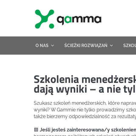
Skip
to
content
O NAS
ŚCIEŻKI ROZWIĄZAŃ
SZKO
Szkolenia menedżersk
dają wyniki – a nie t
Szukasz szkoleń menedżerskich, które napraw
wyniki? W Gammie nie tylko prowadzimy szkol
także bierzemy odpowiedzialność za rezultaty
🟩
Jeśli jesteś zainteresowana/y szkoleniem