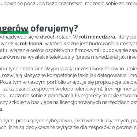
udowanie poczucia bezpieczeństwa, radzenie sobie ze emocja
nagerów
oferujemy?
 odnajdywać się w dwóch rolach. W
roli menedżera
, który p
również w
roli lidera
, w której ważne jest budowanie autentycz
cjału, wiązanie celów osobistych z firmowymi i budowanie z
arówno na wysiłek intelektualny (praca menedżera) jak i in
 obu tych obszarach. Wyposażają uczestników zarówno umiej
, rozwijają klasyczne kompetencje takie jak delegowanie i m
r). Poza tym w naszym portfolio znajdują się propozycje „celo
– zarządzanie zespołem wielopokoleniowym), treningi menta
track – radzenie sobie z porażkami). Evergreeny to takie szkol
zy szkolenia bazujące na licencjonowanych narzędziach ps
a
.
onych, pracujących hybrydowo, jak również klasycznych, p
ach, inne są dedykowane wyłącznie dla zespołów o pewnej c