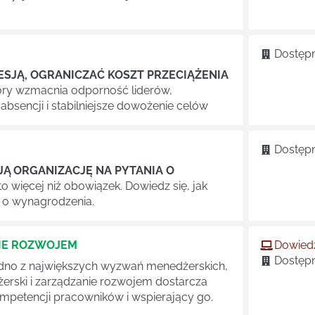
Dostępn
SJĄ, OGRANICZAĆ KOSZT PRZECIĄŻENIA
óry wzmacnia odporność liderów,
 absencji i stabilniejsze dowożenie celów
Dostępn
Ą ORGANIZACJĘ NA PYTANIA O
o więcej niż obowiązek. Dowiedz się, jak
 o wynagrodzenia.
NIE ROZWOJEM
Dowiedz
Dostępn
dno z największych wyzwań menedżerskich,
erski i zarządzanie rozwojem dostarcza
mpetencji pracowników i wspierający go.