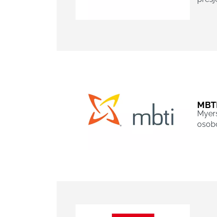
MBT
Myers
osob