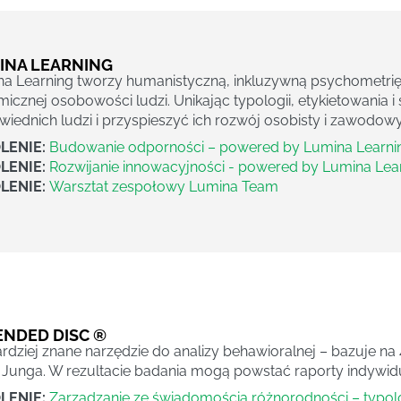
INA LEARNING
a Learning tworzy humanistyczną, inkluzywną psychometrię,
icznej osobowości ludzi. Unikając typologii, etykietowania 
iednich ludzi i przyspieszyć ich rozwój osobisty i zawodowy
LENIE:
Budowanie odporności – powered by Lumina Learni
LENIE:
Rozwijanie innowacyjności - powered by Lumina Lea
LENIE:
Warsztat zespołowy Lumina Team
ENDED DISC ®
rdziej znane narzędzie do analizy behawioralnej – bazuje
 Junga. W rezultacie badania mogą powstać raporty indywi
LENIE:
Zarządzanie ze świadomością różnorodności – typo