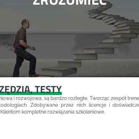
ĘDZIA, TESTY
niowa i rozwojowa, są bardzo rozległe. Tworząc zespół trene
etodologiach. Zdobywane przez nich licencje i doświadcz
lientom kompletne rozwiązania szkoleniowe.