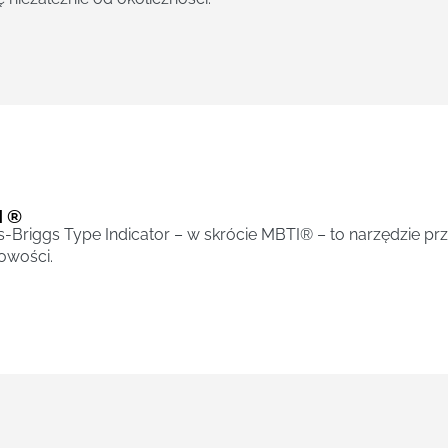
I ®
-Briggs Type Indicator – w skrócie MBTI® – to narzędzie p
owości.