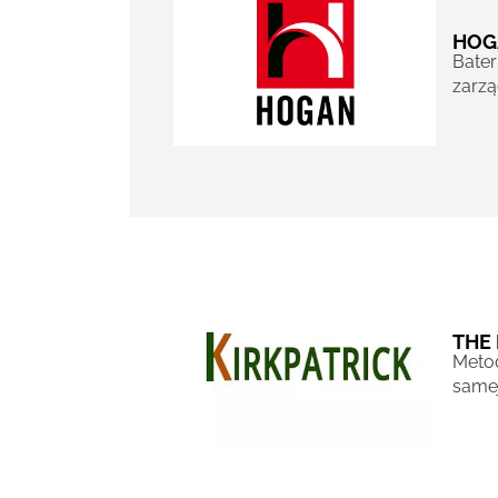
HOG
Bater
zarzą
THE 
Metod
samej