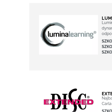
LUM
Lumin
dynam
odpow
SZKO
SZKO
SZKO
EXT
Najba
Carla
SZKO