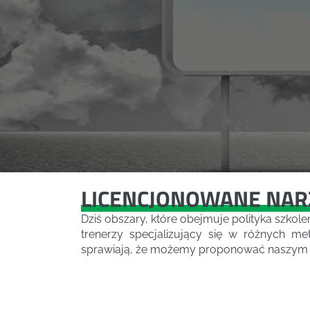
LICENCJONOWANE NARZ
Dziś obszary, które obejmuje polityka szkole
trenerzy specjalizujący się w różnych m
sprawiają, że możemy proponować naszym K