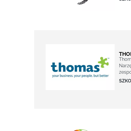
THO
Thoma
Narzę
zespo
SZKO