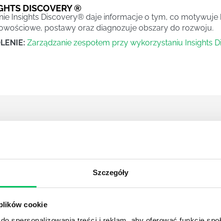
GHTS DISCOVERY ®
ie Insights Discovery® daje informacje o tym, co motywuje
wościowe, postawy oraz diagnozuje obszary do rozwoju.
LENIE:
Zarządzanie zespołem przy wykorzystaniu Insights D
DSONAR ®
ONAR® – Narzędzie to koncentruje się na diagnozie hierarch
lonym kontekście. Korzystając z teorii wartości Gravesa, nar
Szczegóły
ów, które aktywują uczestnika do działania
 plików cookie
do spersonalizowania treści i reklam, aby oferować funkcje sp