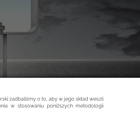
rski zadbaliśmy o to, aby w jego skład weszli
enia w stosowaniu poniższych metodologii