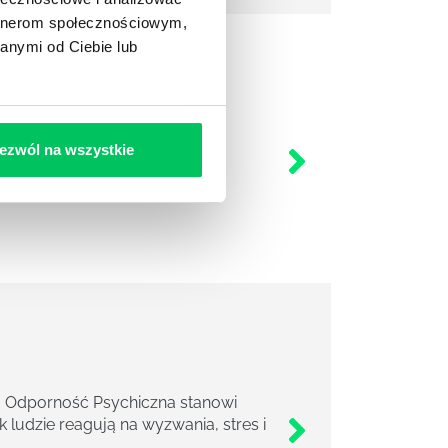
artnerom społecznościowym,
anymi od Ciebie lub
thsfinder®. Kwestionariusz
ezwól na wszystkie
re są dominujące (główne 5
niu (ostanie 5 talentów).
 Odporność Psychiczna stanowi
ludzie reagują na wyzwania, stres i