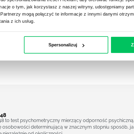
ormacje o tym, jak korzystasz z naszej witryny, udostępniamy p
Partnerzy mogą połączyć te informacje z innymi danymi otrzym
nia z ich usług.
LUP ®
yka mocnych stron Gallupa wykorzystuje test Clifton Streng
Spersonalizuj
Z
znaje 34 talenty osoby badanej, porządkując je od tych, któ
tów), po te, w które jest ona wyposażona w najmniejszym stop
48
 to test psychometryczny mierzący odporność psychiczną.
 osobowości determinującą w znacznym stopniu sposób, jak 
ę niezależnie od okoliczności.