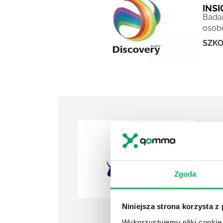
INSI
Badan
osobo
SZKO
MIN
MINDS
okreś
Zgoda
napęd
Niniejsza strona korzysta z
Wykorzystujemy pliki cookie 