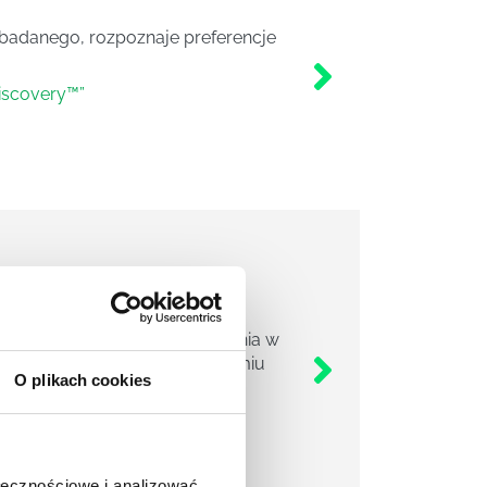
 badanego, rozpoznaje preferencje
iscovery™”
ii wartości oraz stylów myślenia w
zędzie rozpoznaje jeden z siedmiu
O plikach cookies
ołecznościowe i analizować