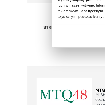
ruch w naszej witrynie. Inf
reklamowym i analitycznym. 
uzyskanymi podczas korzysta
GAL
Metod
rozpo
talen
MTQ
MTQ48
cechę
presj