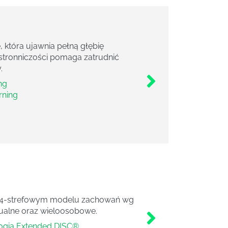
 która ujawnia pełną głębię
i stronniczości pomaga zatrudnić
.
ng
rning
 na 4-strefowym modelu zachowań wg
dualne oraz wieloosobowe.
logia Extended DISC®