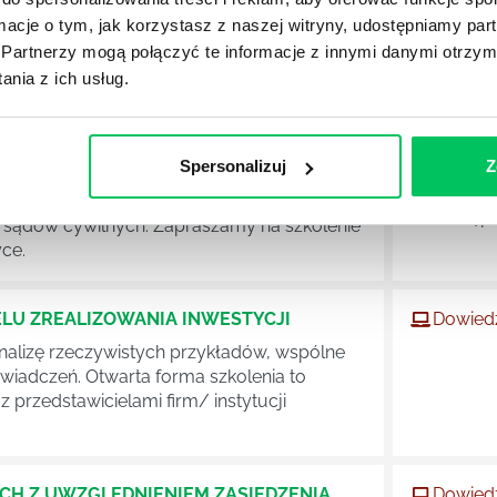
two obrotu i konsument jako strony umów
Dostępn
ormacje o tym, jak korzystasz z naszej witryny, udostępniamy p
owych z uwzględnieniem wzmocnienia pozycji
wa energetycznego oraz ustawy o prawach
Partnerzy mogą połączyć te informacje z innymi danymi otrzym
je. Przegląd najnowszego orzecznictwa
nia z ich usług.
nych.
Spersonalizuj
Z
 ENERGETYCE
Dowiedz
stacjon
jnowsze regulacje. Przegląd najnowszego
Dostępn
 sądów cywilnych. Zapraszamy na szkolenie
ce.
LU ZREALIZOWANIA INWESTYCJI
Dowiedz
nalizę rzeczywistych przykładów, wspólne
wiadczeń. Otwarta forma szkolenia to
przedstawicielami firm/ instytucji
CH Z UWZGLĘDNIENIEM ZASIEDZENIA
Dowiedz