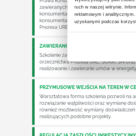
Prawa konsumenta zmiany - przedsiębiors
ruch w naszej witrynie. Inf
zawieranych na rynku energii i paliw gaz
konsumenta najnowszymi regulacjami pra
reklamowym i analitycznym. 
konsumenta. Wybrane i najnowsze regulac
uzyskanymi podczas korzysta
Prezesa URE, SOKiK, SN oraz sądów cywil
ZAWIERANIE I REALIZOWANIE UMÓW W
Szkolenie zawieranie umów - wybrane i na
orzecznictwa Prezesa URE, SOKiK, SN oraz
realizowanie i zawieranie umów w energety
PRZYMUSOWE WEJŚCIA NA TEREN W CE
Warsztatowa forma szkolenia pozwoli na a
rozwiązanie wątpliwości oraz wymianę doś
również możliwość wymiany doświadczeń z 
realizujących podobne projekty.
REGULACJA ZASZŁOŚCI INWESTYCYJNY