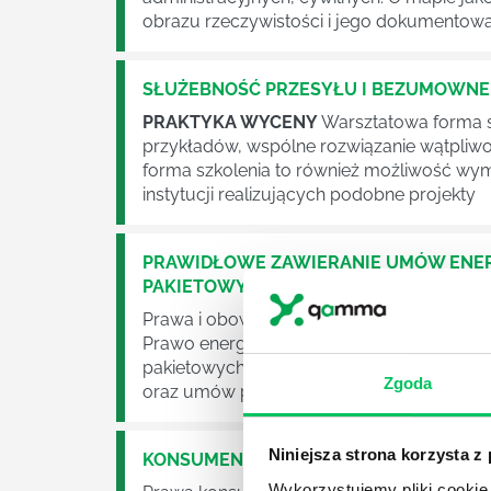
obrazu rzeczywistości i jego dokumentowa
SŁUŻEBNOŚĆ PRZESYŁU I BEZUMOWNE
PRAKTYKA WYCENY
Warsztatowa forma s
przykładów, wspólne rozwiązanie wątpliw
forma szkolenia to również możliwość wym
instytucji realizujących podobne projekty
PRAWIDŁOWE ZAWIERANIE UMÓW ENE
PAKIETOWYCH
Prawa i obowiązki w relacji konsument - p
Prawo energetyczne i cywilne w kontekści
pakietowych. Zapraszamy na szkolenie P
Zgoda
oraz umów pakietowych.
Niniejsza strona korzysta z
KONSUMENT JAKO STRONA UMÓW W E
Wykorzystujemy pliki cookie 