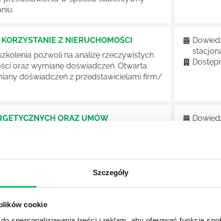
niu.
 KORZYSTANIE Z NIERUCHOMOŚCI
Dowiedz
stacjon
zkolenia pozwoli na analizę rzeczywistych
Dostępn
ości oraz wymianę doświadczeń. Otwarta
iany doświadczeń z przedstawicielami firm/
RGETYCZNYCH ORAZ UMÓW
Dowiedz
stacjon
Dostępn
rzedsiębiorstwo energetyczne, gazowe.
e zawierania umów dystrybucji, umów
rawidłowe zawieranie umów energetycznych
Szczegóły
 plików cookie
NERGETYCE
Dowiedz
stacjon
do spersonalizowania treści i reklam, aby oferować funkcje sp