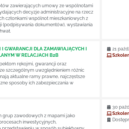
iotów zawierających umowy ze wspólnotami
dających decyzje administracyjne na rzecz
ch członkami wspólnot mieszkaniowych z
cji (podpisywania dokumentów), wystawiania
hwał.
 I GWARANCJI DLA ZAMAWIAJĄCYCH I
21 paźd
ANYM W RELACJACH B2B
Szkolen
pektom rękojmi, gwarancji oraz
 ze szczególnym uwzględnieniem różnic
nają aktualne ramy prawne, najczęstsze
czne sposoby ich zabezpieczania w
30 paźd
Szkolen
ych grup zawodowych z mapami jako
Dostępn
rocesach inwestycyjnych,
ko przedstawieniu w sposób subiektywny