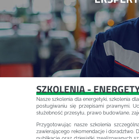
SZKOLENIA - ENERGET
Nasze szkolenia dla energetyki, szkolenia 
posługiwaniu się przepisami prawnymi. U
służebność przesyłu, prawo budowlane, zaję
Przygotowując nasze szkolenia szczególn
zawierającego rekomendacje i doradztwo. Dl
publikacje oraz dziesiątki zrealizowanych 