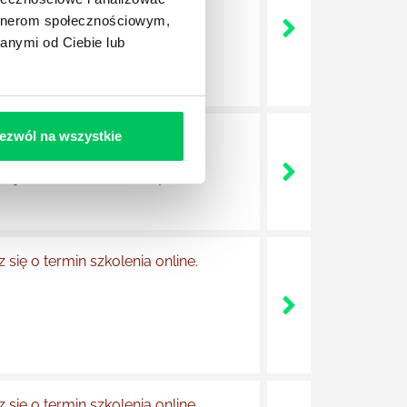
e jest szkolenie zamknięte.
artnerom społecznościowym,
anymi od Ciebie lub
ezwól na wszystkie
 się o termin szkolenia
arnego.
e jest szkolenie zamknięte.
 się o termin szkolenia online.
 się o termin szkolenia online.