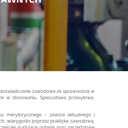
ych doświadczenie zawodowe ze sprawnością w
zne w stosowaniu. Specustawa przesyłowa,
esu merytorycznego – zawsze aktualnego i
nach, wiarygodni poprzez praktykę zawodową,
częściej nurtujące pytania oraz narzędziowe