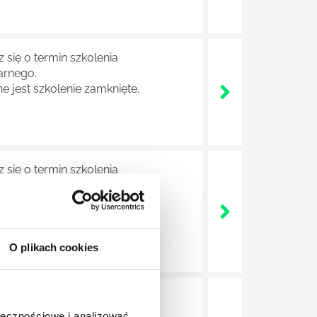
 się o termin szkolenia
arnego.
e jest szkolenie zamknięte.
 się o termin szkolenia
arnego.
e jest szkolenie zamknięte.
O plikach cookies
 się o termin szkolenia
arnego.
ołecznościowe i analizować