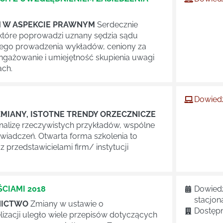
H W ASPEKCIE PRAWNYM
Serdecznie
które poprowadzi uznany sędzia sądu
nego prowadzenia wykładów, ceniony za
gażowanie i umiejętność skupienia uwagi
ach.
Dowiedz
MIANY, ISTOTNE TRENDY ORZECZNICZE
nalizę rzeczywistych przykładów, wspólne
wiadczeń. Otwarta forma szkolenia to
przedstawicielami firm/ instytucji
CIAMI 2018
Dowiedz
stacjon
ZNICTWO
Zmiany w ustawie o
Dostępn
zacji uległo wiele przepisów dotyczących