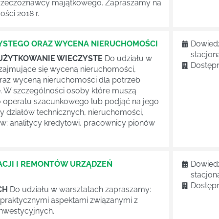
rzeczoznawcy majątkowego. Zapraszamy na
ści 2018 r.
YSTEGO ORAZ WYCENA NIERUCHOMOŚCI
Dowiedz
stacjon
A UŻYTKOWANIE WIECZYSTE
Do udziału w
Dostępn
zajmujące się wyceną nieruchomości,
raz wyceną nieruchomości dla potrzeb
te. W szczególności osoby które muszą
 operatu szacunkowego lub podjąć na jego
y działów technicznych, nieruchomości,
ów: analitycy kredytowi, pracownicy pionów
CJI I REMONTÓW URZĄDZEŃ
Dowiedz
stacjon
Dostępn
CH
Do udziału w warsztatach zapraszamy:
 praktycznymi aspektami związanymi z
inwestycyjnych.