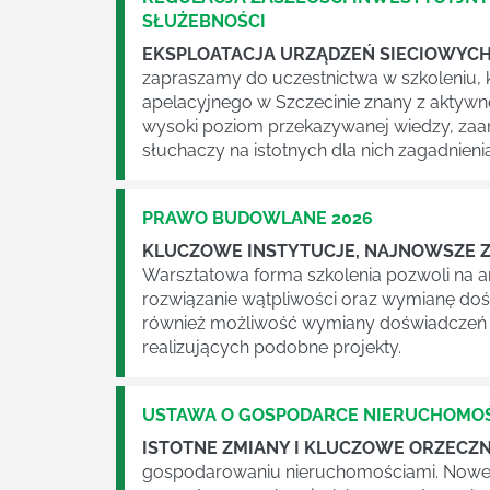
SŁUŻEBNOŚCI
EKSPLOATACJA URZĄDZEŃ SIECIOWYC
zapraszamy do uczestnictwa w szkoleniu, 
apelacyjnego w Szczecinie znany z aktyw
wysoki poziom przekazywanej wiedzy, zaan
słuchaczy na istotnych dla nich zagadnieni
PRAWO BUDOWLANE 2026
KLUCZOWE INSTYTUCJE, NAJNOWSZE Z
Warsztatowa forma szkolenia pozwoli na a
rozwiązanie wątpliwości oraz wymianę doś
również możliwość wymiany doświadczeń z 
realizujących podobne projekty.
USTAWA O GOSPODARCE NIERUCHOMOŚ
ISTOTNE ZMIANY I KLUCZOWE ORZEC
gospodarowaniu nieruchomościami. Noweli