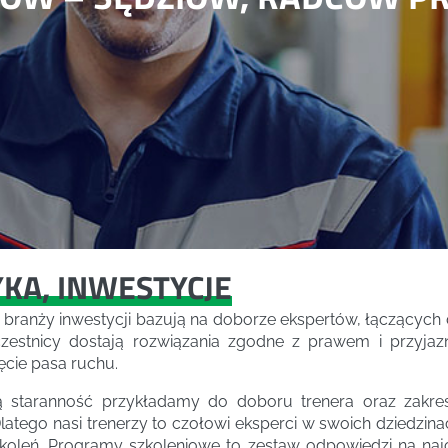
YKA, INWESTYCJE
dla branży inwestycji bazują na doborze ekspertów, łącząc
czestnicy dostają rozwiązania zgodne z prawem i przyja
cie pasa ruchu.
ą staranność przykładamy do doboru trenera oraz zakr
atego nasi trenerzy to czołowi eksperci w swoich dziedzi
szkoleń. Programy szkoleniowe to zestaw odpowiedzi na naj