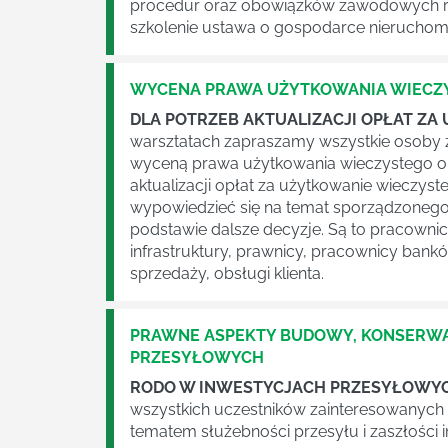
procedur oraz obowiązków zawodowych 
szkolenie ustawa o gospodarce nieruchomo
WYCENA PRAWA UŻYTKOWANIA WIECZ
DLA POTRZEB AKTUALIZACJI OPŁAT Z
warsztatach zapraszamy wszystkie osoby 
wyceną prawa użytkowania wieczystego o
aktualizacji opłat za użytkowanie wieczys
wypowiedzieć się na temat sporządzonego
podstawie dalsze decyzje. Są to pracownic
infrastruktury, prawnicy, pracownicy bank
sprzedaży, obsługi klienta.
PRAWNE ASPEKTY BUDOWY, KONSERWA
PRZESYŁOWYCH
RODO W INWESTYCJACH PRZESYŁOWY
wszystkich uczestników zainteresowanych
tematem służebności przesyłu i zaszłości 