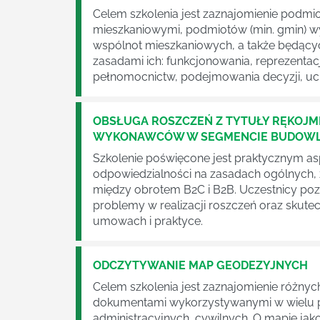
Celem szkolenia jest zaznajomienie podm
mieszkaniowymi, podmiotów (min. gmin) wy
wspólnot mieszkaniowych, a także będący
zasadami ich: funkcjonowania, reprezenta
pełnomocnictw, podejmowania decyzji, uc
OBSŁUGA ROSZCZEŃ Z TYTUŁY RĘKOJMI
WYKONAWCÓW W SEGMENCIE BUDOWL
Szkolenie poświęcone jest praktycznym as
odpowiedzialności na zasadach ogólnych,
między obrotem B2C i B2B. Uczestnicy poz
problemy w realizacji roszczeń oraz skute
umowach i praktyce.
ODCZYTYWANIE MAP GEODEZYJNYCH
Celem szkolenia jest zaznajomienie różn
dokumentami wykorzystywanymi w wielu p
administracyjnych, cywilnych. O mapie ja