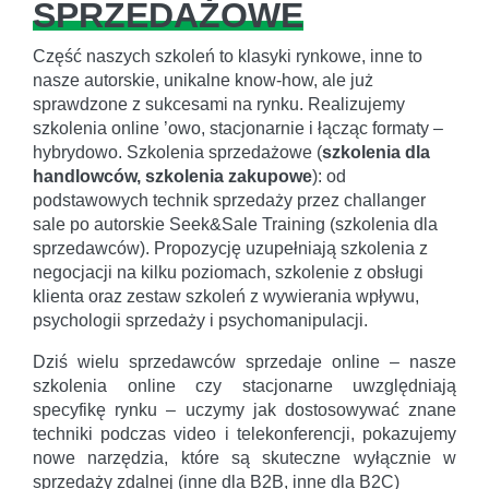
SPRZEDAŻOWE
Część naszych szkoleń to klasyki rynkowe, inne to
nasze autorskie, unikalne know-how, ale już
sprawdzone z sukcesami na rynku. Realizujemy
szkolenia online ’owo, stacjonarnie i łącząc formaty –
hybrydowo. Szkolenia sprzedażowe (
szkolenia dla
handlowców, szkolenia zakupowe
): od
podstawowych technik sprzedaży przez challanger
sale po autorskie Seek&Sale Training (szkolenia dla
sprzedawców). Propozycję uzupełniają szkolenia z
negocjacji na kilku poziomach, szkolenie z obsługi
klienta oraz zestaw szkoleń z wywierania wpływu,
psychologii sprzedaży i psychomanipulacji.
Dziś wielu sprzedawców sprzedaje online – nasze
szkolenia online czy stacjonarne uwzględniają
specyfikę rynku – uczymy jak dostosowywać znane
techniki podczas video i telekonferencji, pokazujemy
nowe narzędzia, które są skuteczne wyłącznie w
sprzedaży zdalnej (inne dla B2B, inne dla B2C)