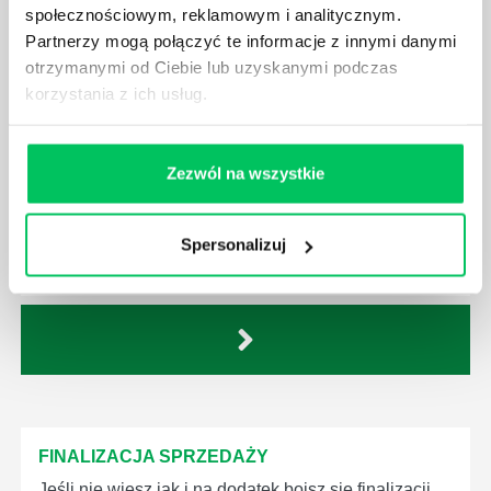
społecznościowym, reklamowym i analitycznym.
Dziś jeśli nie zrozumiesz biznesu klienta to zostanie
Partnerzy mogą połączyć te informacje z innymi danymi
ci wyłącznie gra ceną – spirala rabatów. Alternatywą
otrzymanymi od Ciebie lub uzyskanymi podczas
jest nowoczesna sprzedaż B2B - 3 graczy, którzy
korzystania z ich usług.
zwykle biorą udział w transakcji: decision owner,
implementor i evaluator. Każdy wymaga innej taktyki
sprzedaży. Często równolegle należy stosować
Zezwól na wszystkie
wszystkie trzy.
Dowiedz się o termin szkolenia online.
Spersonalizuj
Dostępne jest szkolenie zamknięte.
FINALIZACJA SPRZEDAŻY
Jeśli nie wiesz jak i na dodatek boisz się finalizacji