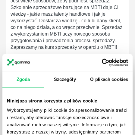
Jest wiele sposobów, żeby podnieść sprzedaż.
Szkolenie sprzedażowe bazujące na MBTI daje Ci
wiedzę - jakie masz talenty handlowe i jak je
wykorzystać. Dostarcza wiedzę - co lubi dany klient,
co na niego działa, a co wręcz przeciwnie. Sprzedaż
z wykorzystaniem MBTI uczy nowego sposobu
przygotowania i prowadzenia procesu sprzedaży.
Zapraszamy na kurs sprzedaży w oparciu o MBTI!
Dowiedz się o termin szkolenia online.
Dostępne jest szkolenie zamknięte.
Zgoda
Szczegóły
O plikach cookies
Niniejsza strona korzysta z plików cookie
Wykorzystujemy pliki cookie do spersonalizowania treści
i reklam, aby oferować funkcje społecznościowe i
analizować ruch w naszej witrynie. Informacje o tym, jak
ZAAWANSOWANE TECHNIKI SPRZEDAŻY B2B
korzystasz z naszej witryny, udostępniamy partnerom
WERSJA ONLINE: SPRZEDAŻ B2B W ONLINE