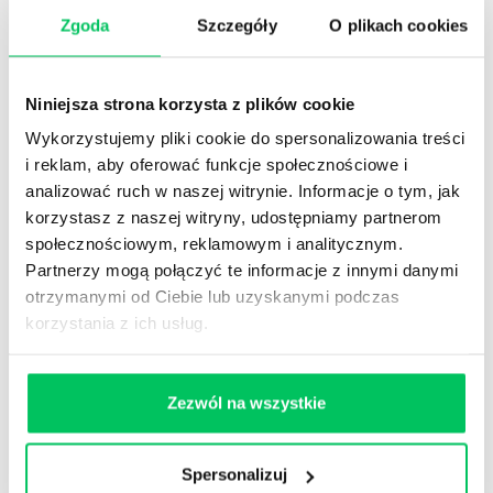
Zgoda
Szczegóły
O plikach cookies
Niniejsza strona korzysta z plików cookie
Wykorzystujemy pliki cookie do spersonalizowania treści
i reklam, aby oferować funkcje społecznościowe i
analizować ruch w naszej witrynie. Informacje o tym, jak
korzystasz z naszej witryny, udostępniamy partnerom
społecznościowym, reklamowym i analitycznym.
Partnerzy mogą połączyć te informacje z innymi danymi
otrzymanymi od Ciebie lub uzyskanymi podczas
ZARZĄDZANIE PROJEKTAMI
korzystania z ich usług.
JEŚLI NIE MOŻESZ CZEGOŚ ZMIERZYĆ, TO NIE
MOŻESZ TYM ZARZĄDZAĆ
Wierzymy i wiemy, że to w jaki sposób realizujemy projekty
istotnie wpływa na efektywność i rozwój organizacji.
Zezwól na wszystkie
Wspieramy tworzenie kultury pro projektowej, kształtujemy
i doskonalimy kompetencje kadry zaangażowanej w
realizację projektów.
Spersonalizuj