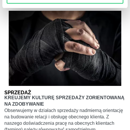
SPRZEDAŻ
KREUJEMY KULTURĘ SPRZEDAŻY ZORIENTOWANĄ
NA ZDOBYWANIE
Obserwujemy w działach sprzedaży nadmierną orientację
na budowanie relacji i obsługę obecnego klienta. Z
naszego doświadczenia pracę na obecnych klientach
(farming) należy równoważyć samodzielnym