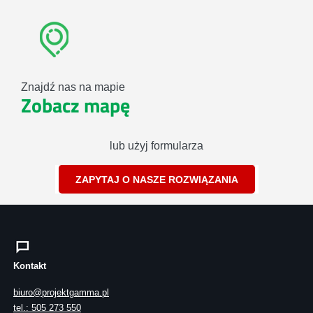
Znajdź nas na mapie
Zobacz mapę
lub użyj formularza
ZAPYTAJ O NASZE ROZWIĄZANIA
Kontakt
biuro@projektgamma.pl
tel.: 505 273 550