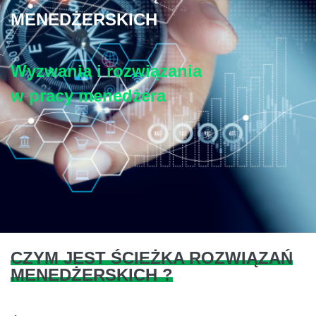
MENEDŻERSKICH
Wyzwania i rozwiązania
w pracy menedżera
CZYM JEST ŚCIEŻKA ROZWIĄZAŃ
MENEDŻERSKICH ?