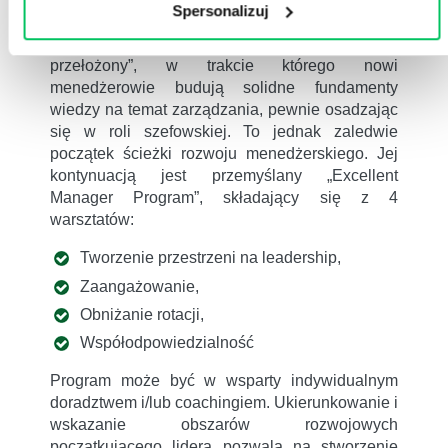
Spersonalizuj
jedno z naszych najpopularniejszych produktów
szkoleniowych, warsztat „Dziś kolega – jutro
przełożony”, w trakcie którego nowi
menedżerowie budują solidne fundamenty
wiedzy na temat zarządzania, pewnie osadzając
się w roli szefowskiej. To jednak zaledwie
początek ścieżki rozwoju menedżerskiego. Jej
kontynuacją jest przemyślany „Excellent
Manager Program”, składający się z 4
warsztatów:
Tworzenie przestrzeni na leadership,
Zaangażowanie,
Obniżanie rotacji,
Współodpowiedzialność
Program może być w wsparty indywidualnym
doradztwem i/lub coachingiem. Ukierunkowanie i
wskazanie obszarów rozwojowych
początkującego lidera pozwala na stworzenie