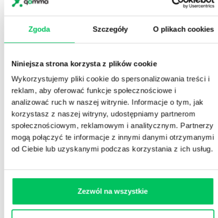
Thomas, Lumina Learning, MindSonar,
CliftonStrengthfinder, MBTI) i zbudowanie
Indywidualnego Planu Rozwoju Menedżera
Zgoda
Szczegóły
O plikach cookies
pozwolą na systematyczną, rozwojową pracę
związaną z kompetencjami liderskimi.
Niniejsza strona korzysta z plików cookie
Zaznacz to rozwiązanie jako
Wykorzystujemy pliki cookie do spersonalizowania treści i
interesujące
reklam, aby oferować funkcje społecznościowe i
02
analizować ruch w naszej witrynie. Informacje o tym, jak
Ścieżka rozwojowa „Excellent Manager
korzystasz z naszej witryny, udostępniamy partnerom
Program” osadzona na fundamentach
społecznościowym, reklamowym i analitycznym. Partnerzy
autorytetu
mogą połączyć te informacje z innymi danymi otrzymanymi
od Ciebie lub uzyskanymi podczas korzystania z ich usług.
Role liderskie, kiedyś zarezerwowane dla
nielicznych, w świecie złożoności powiązań są
bardziej dostępne dla osób ambitnych i
wyróżniających się efektywnością w
Zezwól na wszystkie
wykonywaniu zadań. Co stanowi trudność, to
zbudowanie autorytetu osoby obejmującej rolę
menedżerską. Odpowiedzią w takiej sytuacji jest