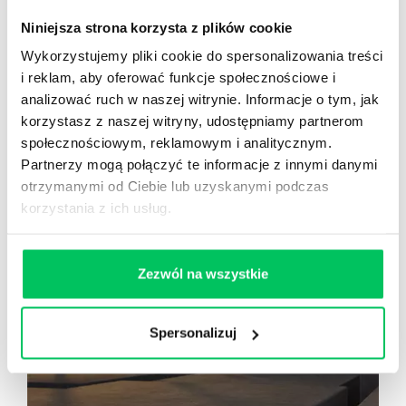
UCZYMY ZWINNOŚCI W CODZIENNOŚCI
Niniejsza strona korzysta z plików cookie
Konkurencja, dynamika rynku, mnogość potrzeb klientów,
Wykorzystujemy pliki cookie do spersonalizowania treści
innowacje, wielopokoleniowość, wymagają od organizacji
i reklam, aby oferować funkcje społecznościowe i
szybkiego dostosowania się do zmian. Jak elastycznie i
analizować ruch w naszej witrynie. Informacje o tym, jak
efektywnie reagować na potrzeby klientów w projektach ?
korzystasz z naszej witryny, udostępniamy partnerom
społecznościowym, reklamowym i analitycznym.
Partnerzy mogą połączyć te informacje z innymi danymi
otrzymanymi od Ciebie lub uzyskanymi podczas
korzystania z ich usług.
Zezwól na wszystkie
Spersonalizuj