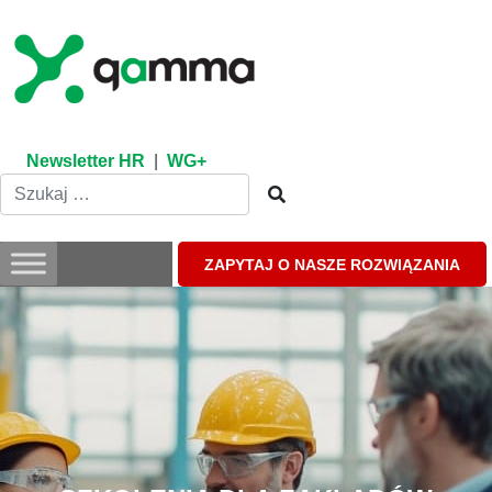
Skip
to
content
Newsletter HR
|
WG+
ZAPYTAJ O NASZE ROZWIĄZANIA