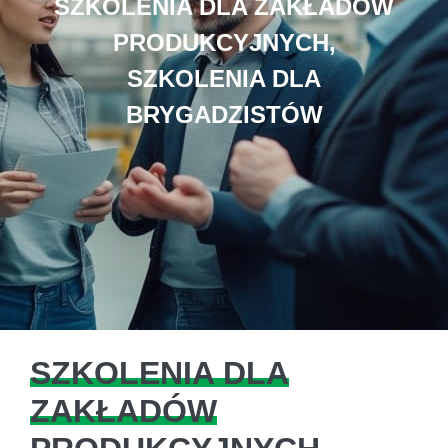
SZKOLENIA DLA ZAKŁADÓW
PRODUKCYJNYCH,
SZKOLENIA DLA
BRYGADZISTÓW
SZKOLENIA DLA
ZAKŁADÓW