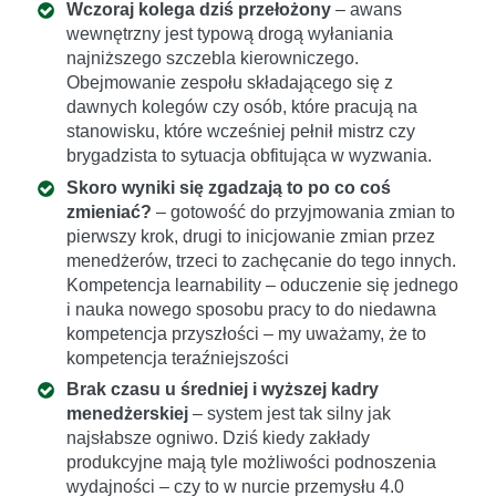
Wczoraj kolega dziś przełożony
– awans
wewnętrzny jest typową drogą wyłaniania
najniższego szczebla kierowniczego.
Obejmowanie zespołu składającego się z
dawnych kolegów czy osób, które pracują na
stanowisku, które wcześniej pełnił mistrz czy
brygadzista to sytuacja obfitująca w wyzwania.
Skoro wyniki się zgadzają to po co coś
zmieniać?
– gotowość do przyjmowania zmian to
pierwszy krok, drugi to inicjowanie zmian przez
menedżerów, trzeci to zachęcanie do tego innych.
Kompetencja learnability – oduczenie się jednego
i nauka nowego sposobu pracy to do niedawna
kompetencja przyszłości – my uważamy, że to
kompetencja teraźniejszości
Brak czasu u średniej i wyższej kadry
menedżerskiej
– system jest tak silny jak
najsłabsze ogniwo. Dziś kiedy zakłady
produkcyjne mają tyle możliwości podnoszenia
wydajności – czy to w nurcie przemysłu 4.0