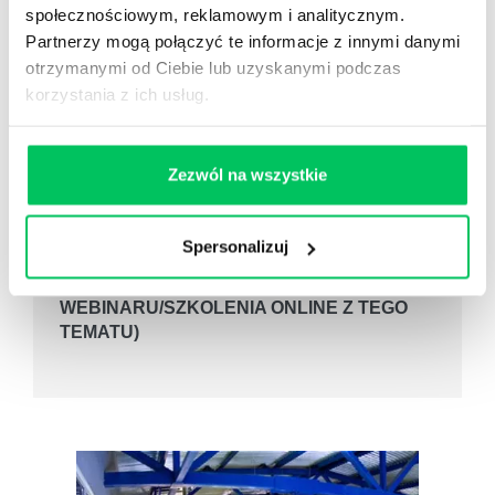
TOTAL QUALITY MANAGEMENT
społecznościowym, reklamowym i analitycznym.
szkolenie na zamówienie/szkolenie
Partnerzy mogą połączyć te informacje z innymi danymi
zamknięte
otrzymanymi od Ciebie lub uzyskanymi podczas
Celem szkolenia dla pracowników kontroli
korzystania z ich usług.
jakości jest zrozumienie znaczenia jakości w
budowaniu pozycji konkurencyjnej Firmy.
Zajęcia skupiają się na konkretnych
Zezwól na wszystkie
narzędziach procesowych pozwalających
stworzyć skuteczny system zapewnienia
jakości, jak również na budowaniu kultury
Spersonalizuj
organizacyjnej w modelu TQM.
(MOŻLIWOŚĆ REALIZACJI
WEBINARU/SZKOLENIA ONLINE Z TEGO
TEMATU)