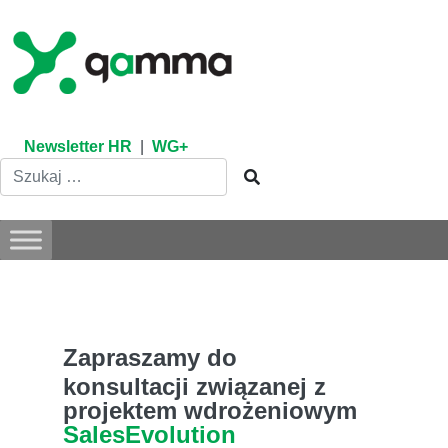
Skip
to
content
Newsletter HR
|
WG+
Zapraszamy do
konsultacji związanej z
projektem wdrożeniowym
SalesEvolution