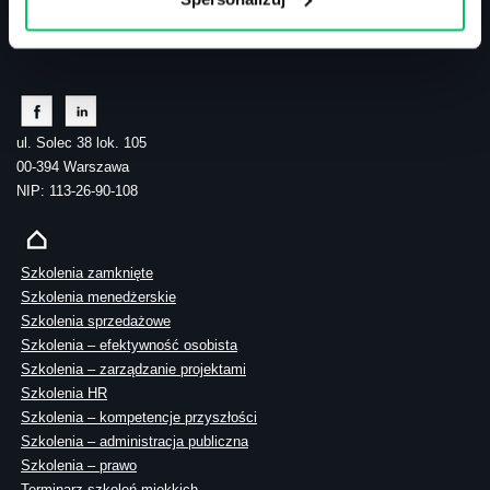
biuro@projektgamma.pl
tel.: 505 273 550
ul. Solec 38 lok. 105
00-394 Warszawa
NIP: 113-26-90-108
Szkolenia zamknięte
Szkolenia menedżerskie
Szkolenia sprzedażowe
Szkolenia – efektywność osobista
Szkolenia – zarządzanie projektami
Szkolenia HR
Szkolenia – kompetencje przyszłości
Szkolenia – administracja publiczna
Szkolenia – prawo
Terminarz szkoleń miękkich