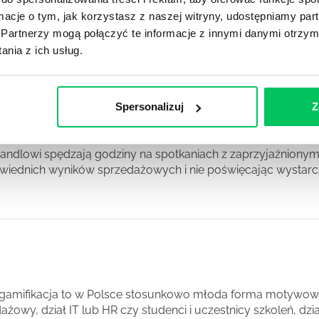
eślają zalet własnych rozwiązań, ani nie wspominają o niekt
ormacje o tym, jak korzystasz z naszej witryny, udostępniamy p
k „nikt tego nie weźmie”. Na spotkaniach wewnętrznych pracow
Partnerzy mogą połączyć te informacje z innymi danymi otrzym
snych produktów, podkreślając zalety tych, które proponują 
nia z ich usług.
Spersonalizuj
Z
EFEKTYWNIE DZIELĄ SWÓJ CZAS NA KLIENTÓW.
handlowi spędzają godziny na spotkaniach z zaprzyjaźnionymi
iednich wyników sprzedażowych i nie poświęcając wystarcza
 gamifikacja to w Polsce stosunkowo młoda forma motywowan
dażowy, dział IT lub HR czy studenci i uczestnicy szkoleń, d