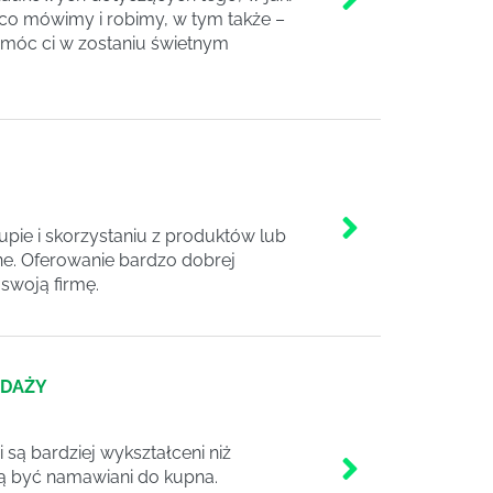
co mówimy i robimy, w tym także –
omóc ci w zostaniu świetnym
upie i skorzystaniu z produktów lub
mne. Oferowanie bardzo dobrej
 swoją firmę.
EDAŻY
 są bardziej wykształceni niż
zą być namawiani do kupna.