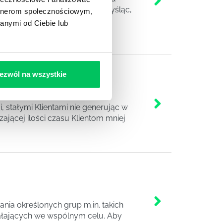
órych opcjach twierdząc bądź myśląc,
artnerom społecznościowym,
nicy sił sprzedaży podważają
anymi od Ciebie lub
inni rynkowi gracze
ezwól na wszystkie
, stałymi Klientami nie generując w
jącej ilości czasu Klientom mniej
ia określonych grup m.in. takich
ziałających we wspólnym celu. Aby