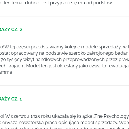
 ten temat dobrze jest przyjrzeć się mu od podstaw.
AŻY CZ. 2
!W tej części przedstawiamy kolejne modele sprzedaży, w 
 został opracowany na podstawie szeroko zakrojonego bada
 70 tysięcy wizyt handlowych przeprowadzonych przez praw
ch krajach . Model ten jest określany jako czwarta rewoluc
Gamma
AŻY CZ. 1
! W czerwcu 1925 roku ukazała się książka „The Psychology o
 pierwsza nowatorska praca opisująca model sprzedaży. Wpr
h jak cechy i korzyści, radzenie sobie z odmowami, zamykani