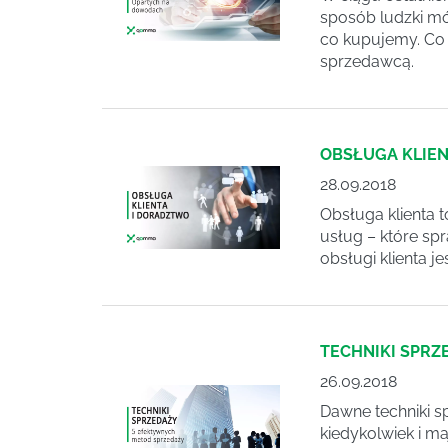
sposób ludzki mó
co kupujemy. Co 
sprzedawcą.
OBSŁUGA KLIE
28.09.2018
Obsługa klienta 
usług – które spr
obsługi klienta j
TECHNIKI SPR
26.09.2018
Dawne techniki sp
kiedykolwiek i m