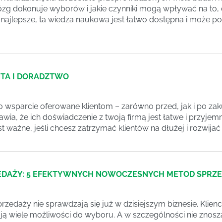
zg dokonuje wyborów i jakie czynniki mogą wpływać na to, 
najlepsze, ta wiedza naukowa jest łatwo dostępna i może p
NTA I DORADZTWO
to wsparcie oferowane klientom – zarówno przed, jak i po zak
awia, że ich doświadczenie z twoją firmą jest łatwe i przyje
est ważne, jeśli chcesz zatrzymać klientów na dłużej i rozwijać
ZEDAŻY: 5 EFEKTYWNYCH NOWOCZESNYCH METOD SPRZ
rzedaży nie sprawdzają się już w dzisiejszym biznesie. Klienci
ają wiele możliwości do wyboru. A w szczególności nie znos