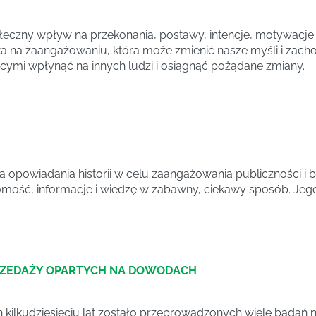
łeczny wpływ na przekonania, postawy, intencje, motywacje 
ta na zaangażowaniu, która może zmienić nasze myśli i zach
cymi wpłynąć na innych ludzi i osiągnąć pożądane zmiany.
ka opowiadania historii w celu zaangażowania publiczności i 
mość, informacje i wiedzę w zabawny, ciekawy sposób. Jego 
PRZEDAŻY OPARTYCH NA DOWODACH
h kilkudziesięciu lat zostało przeprowadzonych wiele badań