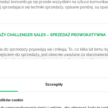
daż koncentruje się przede wszystkim na sztuce komunikac
ej sprzedające się techniki sprzedaży, opisane poniżej, są op
AŻY CHALLENGER SALES – SPRZEDAŻ PROWOKATYWNA
a do sprzedaży pojawiają się i znikają. To, co kilka lat temu 
ściem do sprzedaży, jest obecnie uważane za staroświeckie.
ndami branżowymi, wpływami zewnętrznymi i ogólną gospod
thew Dixon i Brent Adamson przedstawiają model, który ma n
Szczegóły
RAJĄ NASZE PRODUKTY TYLKO WTEDY KIEDY JESTEŚMY T
 plików cookie
tawiają Klientom produkty i usługi bez przekonania, nie b
do spersonalizowania treści i reklam, aby oferować funkcje sp