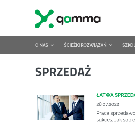
Skip
to
content
O NAS
ŚCIEŻKI ROZWIĄZAŃ
SZKO
SPRZEDAŻ
ŁATWA SPRZED
28.07.2022
Praca sprzedawcy
sukces. Jak sobie