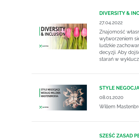
DIVERSITY & IN
27.04.2022
Znajomość własne
wytworzeniem się
ludzkie zachowan
decyzji. Aby dojś
starań w wyklucze
STYLE NEGOCJ
08.01.2020
Willem Mastenbro
SZEŚĆ ZASAD P