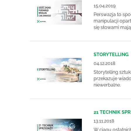
15.04.2019
Perswazja to spo
manipulacji opar
się słowami mają
STORYTELLING
04.12.2018
Storytelling sztu
przekazuje wiado
niewerbalne.
21 TECHNIK S
13.11.2018
W ciągu ostatnic