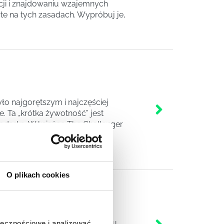
ji i znajdowaniu wzajemnych
arte na tych zasadach. Wypróbuj je,
było najgorętszym i najczęściej
 Ta „krótka żywotność” jest
arką. W książce The Challenger
a celu wysłanie większości
O plikach cookies
AŃSI
udując odpowiedniego wizerunku
ołecznościowe i analizować