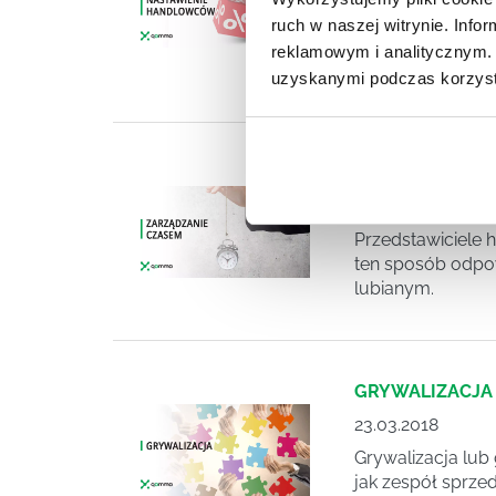
marki. Nie podkr
ruch w naszej witrynie. Inf
że przecież i ta
reklamowym i analitycznym. 
atrakcyjność wła
uzyskanymi podczas korzysta
HANDLOWCY NIE
24.06.2018
Przedstawiciele 
ten sposób odpow
lubianym.
GRYWALIZACJA
23.03.2018
Grywalizacja lub
jak zespół sprze