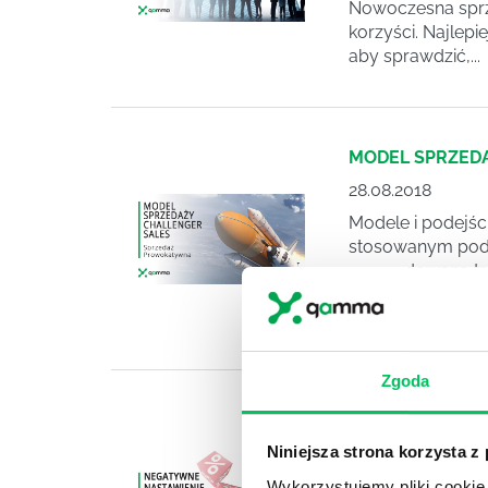
Nowoczesna sprze
korzyści. Najlepi
aby sprawdzić,...
MODEL SPRZED
28.08.2018
Modele i podejści
stosowanym podej
spowodowana tre
Sale autorzy Mat
poprzednich do...
Zgoda
KLIENCI WYBIE
24.06.2018
Niniejsza strona korzysta z
Handlowcy przeds
Wykorzystujemy pliki cookie 