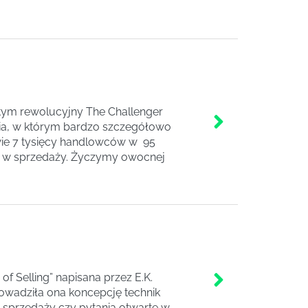
tym rewolucyjny The Challenger
nia, w którym bardzo szczegółowo
ie 7 tysięcy handlowców w 95
ja w sprzedaży. Życzymy owocnej
f Selling” napisana przez E.K.
owadziła ona koncepcję technik
e sprzedaży czy pytania otwarte w