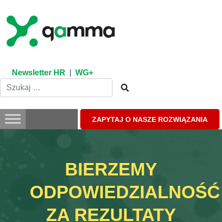
Skip
to
content
Newsletter HR
|
WG+
ZAPYTAJ O NASZE ROZWIĄZANIA
BIERZEMY
ODPOWIEDZIALNOŚĆ
ZA REZULTATY