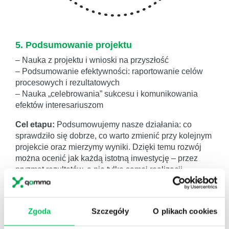
5. Podsumowanie projektu
– Nauka z projektu i wnioski na przyszłość
– Podsumowanie efektywności: raportowanie celów
procesowych i rezultatowych
– Nauka „celebrowania” sukcesu i komunikowania
efektów interesariuszom
Cel etapu:
Podsumowujemy nasze działania: co
sprawdziło się dobrze, co warto zmienić przy kolejnym
projekcie oraz mierzymy wyniki. Dzięki temu rozwój
można ocenić jak każdą istotną inwestycję – przez
pryzmat rezultatów, a nie tylko samej realizacji
programu. Podpowiadamy też HR, jak „celebrować”,
czyli uwidocznić sukces szkoleniowy w organizacji.
Zgoda
Szczegóły
O plikach cookies