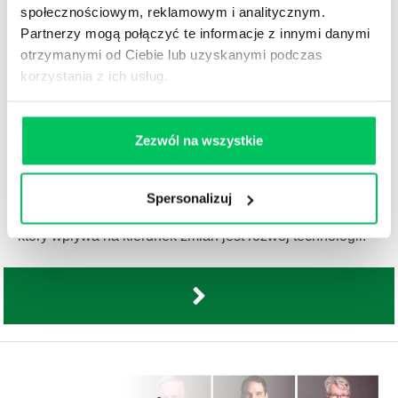
społecznościowym, reklamowym i analitycznym.
Partnerzy mogą połączyć te informacje z innymi danymi
otrzymanymi od Ciebie lub uzyskanymi podczas
korzystania z ich usług.
RAPORT HR - KOMPETENCJE PRZYSZŁOŚCI
03.02.2020
Zezwól na wszystkie
Stoimy w obliczu bezprecedensowych wyzwań –
społecznych, gospodarczych i środowiskowych –
napędzanych przez przyspieszoną globalizację i
Spersonalizuj
niesamowicie szybki rozwój. Kluczowym czynnikiem,
który wpływa na kierunek zmian jest rozwój technologii.