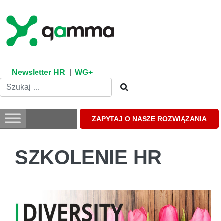
Skip
to
content
Newsletter HR
|
WG+
ZAPYTAJ O NASZE ROZWIĄZANIA
SZKOLENIE HR