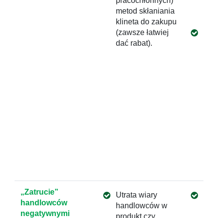
pracochłonnych)
opar
metod skłaniania
a ni
klineta do zakupu
(zawsze łatwiej
Wsp
dać rabat).
man
pra
prz
mod
men
han
że „
głó
mot
klie
dec
zak
„Zatrucie”
Utrata wiary
Wars
handlowców
handlowców w
han
negatywnymi
produkt czy
tema