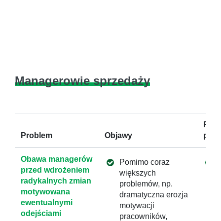
spr
dyre
spr
Managerowie sprzedaży
Rozw
Problem
Objawy
proj
Obawa managerów
Pomimo coraz
przed wdrożeniem
większych
radykalnych zmian
problemów, np.
motywowana
dramatyczna erozja
ewentualnymi
motywacji
odejściami
pracowników,