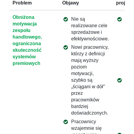
Problem
Objawy
projekc
Obniżona
Nie są
Wdr
motywacja
realizowane cele
stra
zespołu
sprzedażowe i
mot
handlowego,
efektywnościowe.
baz
ograniczona
nowa
Nowi pracownicy,
skuteczność
spr
którzy z definicji
systemów
kon
mają wyższy
premiowych
mot
poziom
mode
motywacji,
szybko są
Wzm
„ściągani w dół”
kom
przez
han
pracowników
zakr
bardziej
auto
doświadczonych.
per
odp
Pracownicy
za w
wzajemnie się