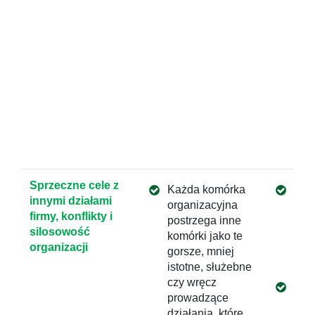
han
obs
hun
na c
wzm
poc
spra
kont
pro
spr
Sprzeczne cele z
Każda komórka
Wdr
innymi działami
organizacyjna
pro
firmy, konflikty i
postrzega inne
prz
silosowość
komórki jako te
naj
organizacji
gorsze, mniej
dysf
istotne, służebne
zes
czy wręcz
War
prowadzące
inn
działania, które