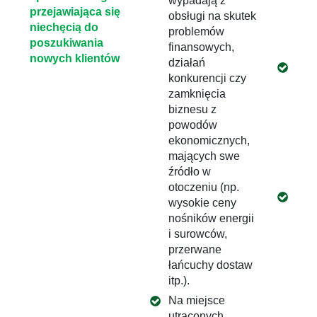
wypadają z
umie
przejawiająca się
obsługi na skutek
han
niechęcią do
problemów
obs
poszukiwania
finansowych,
hunt
nowych klientów
działań
Zam
konkurencji czy
han
zamknięcia
odn
biznesu z
poz
powodów
now
ekonomicznych,
pop
mających swe
mod
źródło w
men
otoczeniu (np.
Wdr
wysokie ceny
ant
nośników energii
pro
i surowców,
wsp
przerwane
Dzi
łańcuchy dostaw
Mark
itp.).
mar
Na miejsce
utraconych