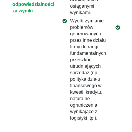
odpowiedzialności
osiąganymi
per
za wyniki
wynikami.
odp
za w
Wyolbrzymianie
problemów
Prz
generowanych
sys
przez inne działu
prem
firmy do rangi
opt
fundamentalnych
kąt
przeszkód
celó
utrudniających
cel
sprzedaż (np.
pra
polityka działu
odp
finansowego w
alok
kwestii kredytu,
ele
naturalne
skł
ograniczenia
sys
wynikające z
pre
logistyki itp.).
najw
mot
ogr