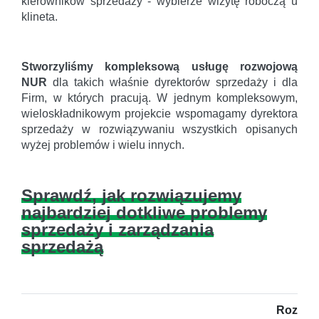
kierowników sprzedaży - wybierze wizytę roboczą u
klineta.
Stworzyliśmy kompleksową usługę rozwojową
NUR
dla takich właśnie dyrektorów sprzedaży i dla
Firm, w których pracują. W jednym kompleksowym,
wieloskładnikowym projekcie wspomagamy dyrektora
sprzedaży w rozwiązywaniu wszystkich opisanych
wyżej problemów i wielu innych.
Sprawdź, jak rozwiązujemy
najbardziej dotkliwe problemy
sprzedaży i zarządzania
sprzedażą
Rozwiąz