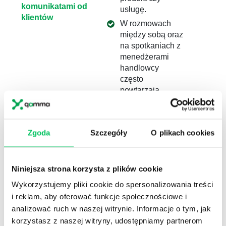
komunikatami od
usługę.
Spr
klientów
opar
W rozmowach
maj
między sobą oraz
uzm
na spotkaniach z
prze
menedżerami
mają
handlowcy
lub 
często
pro
powtarzają
konk
nienegatywne
komunikaty
Wsp
zasłyszane od
man
Zgoda
Szczegóły
O plikach cookies
klientów typu:
pra
„Jesteście
prz
najdrożsi na
mod
rynku”, „Z
men
Niniejsza strona korzysta z plików cookie
konkurencja
han
Wykorzystujemy pliki cookie do spersonalizowania treści
łatwiej się
„U n
i reklam, aby oferować funkcje społecznościowe i
współpracuje a z
trak
analizować ruch w naszej witrynie. Informacje o tym, jak
wami zawsze
znac
korzystasz z naszej witryny, udostępniamy partnerom
pod górkę”, „U
niż