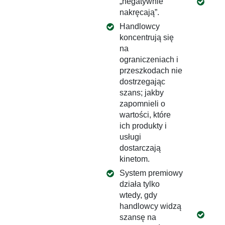
„negatywnie
Prz
nakręcają”.
sys
prem
Handlowcy
opt
koncentrują się
kąt
na
celó
ograniczeniach i
cel
przeszkodach nie
pra
dostrzegając
odp
szans; jakby
alok
zapomnieli o
ele
wartości, które
skł
ich produkty i
sys
usługi
pre
dostarczają
najw
kinetom.
mot
System premiowy
ogr
działa tylko
bud
wtedy, gdy
wyn
handlowcy widzą
Wdr
szansę na