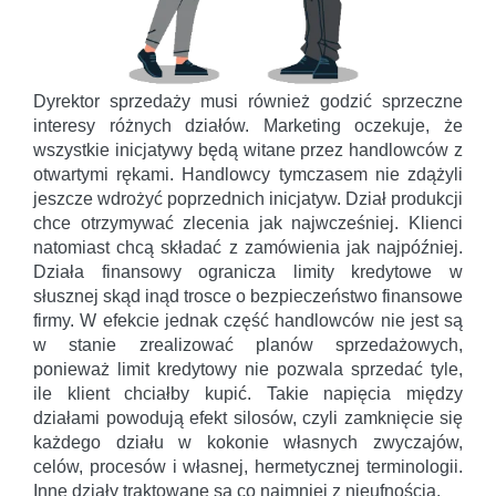
Dyrektor sprzedaży musi również godzić sprzeczne
interesy różnych działów. Marketing oczekuje, że
wszystkie inicjatywy będą witane przez handlowców z
otwartymi rękami. Handlowcy tymczasem nie zdążyli
jeszcze wdrożyć poprzednich inicjatyw. Dział produkcji
chce otrzymywać zlecenia jak najwcześniej. Klienci
natomiast chcą składać z zamówienia jak najpóźniej.
Działa finansowy ogranicza limity kredytowe w
słusznej skąd inąd trosce o bezpieczeństwo finansowe
firmy. W efekcie jednak część handlowców nie jest są
w stanie zrealizować planów sprzedażowych,
ponieważ limit kredytowy nie pozwala sprzedać tyle,
ile klient chciałby kupić. Takie napięcia między
działami powodują efekt silosów, czyli zamknięcie się
każdego działu w kokonie własnych zwyczajów,
celów, procesów i własnej, hermetycznej terminologii.
Inne działy traktowane są co najmniej z nieufnością.