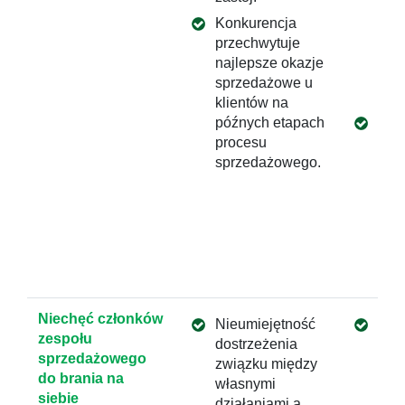
sza
Konkurencja
spr
przechwytuje
opr
najlepsze okazje
go 
sprzedażowe u
CR
klientów na
późnych etapach
Wars
procesu
han
sprzedażowego.
tema
np.
Prz
sza
spr
konk
Niechęć członków
Nieumiejętność
Wzm
zespołu
dostrzeżenia
kom
sprzedażowego
związku między
han
do brania na
własnymi
zakr
siebie
działaniami a
auto