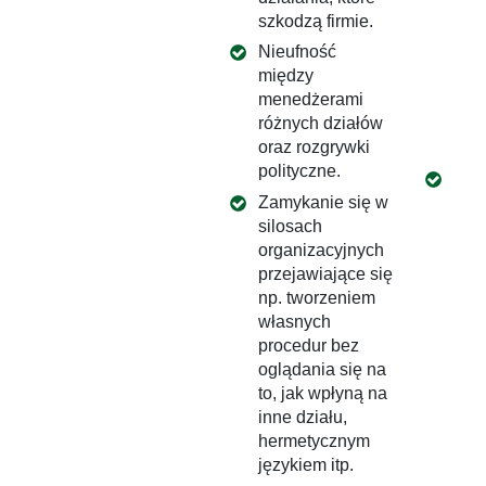
meto
szkodzą firmie.
man
Nieufność
kom
między
orga
menedżerami
maj
różnych działów
styk
oraz rozgrywki
spr
polityczne.
Tea
Zamykanie się w
poz
silosach
man
organizacyjnych
przejawiające się
np. tworzeniem
własnych
procedur bez
oglądania się na
to, jak wpłyną na
inne działu,
hermetycznym
językiem itp.