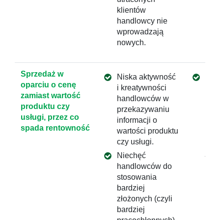
klientów
handlowcy nie
wprowadzają
nowych.
Sprzedaż w
Niska aktywność
Wars
oparciu o cenę
i kreatywności
han
zamiast wartość
handlowców w
tema
produktu czy
przekazywaniu
Inte
usługi, przez co
informacji o
emo
spada rentowność
wartości produktu
sprz
czy usługi.
zna
jeż
Niechęć
type
handlowców do
dos
stosowania
klin
bardziej
Tech
złożonych (czyli
cen
bardziej
Spr