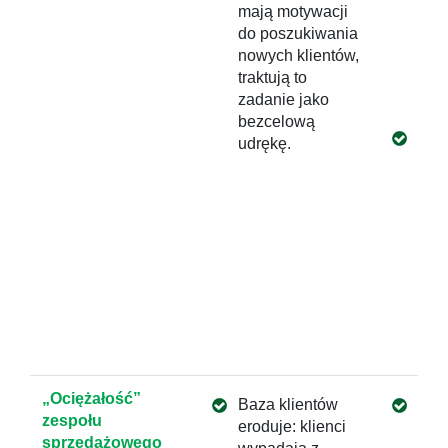
mają motywacji
poc
do poszukiwania
spra
nowych klientów,
kont
traktują to
pro
zadanie jako
spr
bezcelową
Wsp
udrękę.
twor
orga
sprz
wys
moty
zar
„Tu
orga
buil
„Ociężałość”
Baza klientów
Rad
zespołu
eroduje: klienci
wzm
sprzedażowego