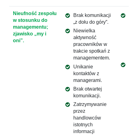
Nieufność zespołu
Brak komunikacji
Wars
w stosunku do
„z dołu do góry”.
man
managementu;
tema
Niewielka
zjawisko „my i
Bud
aktywność
oni”.
auto
pracowników w
czy
trakcie spotkań z
zesp
managementem.
Wdr
Unikanie
pro
kontaktów z
prz
managerami.
naj
Brak otwartej
dysf
komunikacji.
zes
Zatrzymywanie
reg
przez
zes
handlowców
han
istotnych
zes
informacji
kie