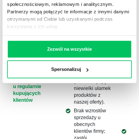
społecznościowym, reklamowym i analitycznym.
innych to mam
kon
Partnerzy mogą połączyć te informacje z innymi danymi
jeszcze to i to, a u
Y”, 
was to tylko…a i
jest
otrzymanymi od Ciebie lub uzyskanymi podczas
tak musze się o
jes
korzystania z ich usług.
to prosić” itp.
stra
Zezwól na wszystkie
Nieumiejętność
Niski wskaźnik
Zde
wykorzystania w
głębokości
wła
pełni szans
dystrybucji
dzia
Spersonalizuj
sprzedażowych
sprzedanej
han
pojawiających się
(klienci kupują
taki
u regularnie
niewielki ułamek
pro
kupujących
produktów z
spr
klientów
naszej oferty).
jak 
potr
Brak wzrostów
prez
sprzedaży u
wart
obecnych
klientów firmy;
Wdr
zastój.
stan