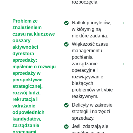
rozpoczęcia.
Problem ze
Natłok priorytetów,
znalezieniem
w którym giną
czasu na kluczowe
niektóre zadania.
obszary
Większość czasu
aktywności
managementu
dyrektora
pochłania
sprzedaży:
zarządzanie
myślenie o rozwoju
operacyjne i
sprzedaży w
rozwiązywanie
perspektywie
bieżących
strategicznej,
problemów w trybie
rozwój ludzi,
reaktywnym.
rekrutacja i
Deficyty w zakresie
wdrażanie
strategii i narzędzi
odpowiednich
sprzedaży.
kandydatów,
zarządzanie
Jeśli zdarzają się
procesami,
wspólne wizyty