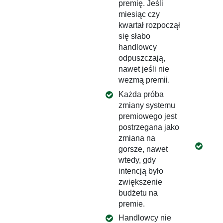
poz
premię. Jeśli
skł
miesiąc czy
sys
kwartał rozpoczął
mot
się słabo
(np
handlowcy
prze
odpuszczają,
umi
nawet jeśli nie
ram
wezmą premii.
„kad
Każda próba
rez
zmiany systemu
gami
premiowego jest
kafe
postrzegana jako
bene
zmiana na
Wdr
gorsze, nawet
roz
wtedy, gdy
umie
intencją było
han
zwiększenie
obs
budżetu na
hun
premie.
na c
Handlowcy nie
wzm