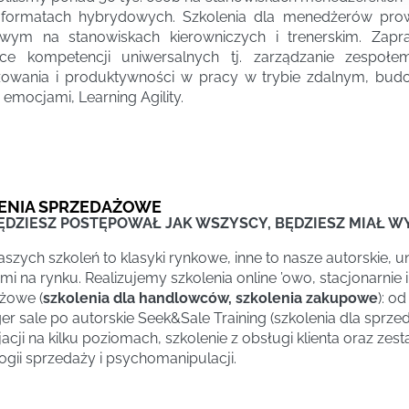
 formatach hybrydowych. Szkolenia dla menedżerów pro
wym na stanowiskach kierowniczych i trenerskim. Zapr
ące kompetencji uniwersalnych tj. zarządzanie zespo
owania i produktywności w pracy w trybie zdalnym, budo
 emocjami, Learning Agility.
ENIA SPRZEDAŻOWE
BĘDZIESZ POSTĘPOWAŁ JAK WSZYSCY, BĘDZIESZ MIAŁ W
szych szkoleń to klasyki rynkowe, inne to nasze autorskie, 
i na rynku. Realizujemy szkolenia online ’owo, stacjonarnie
żowe (
szkolenia dla handlowców, szkolenia zakupowe
): o
er sale po autorskie Seek&Sale Training (szkolenia dla sprz
acji na kilku poziomach, szkolenie z obsługi klienta oraz ze
gii sprzedaży i psychomanipulacji.