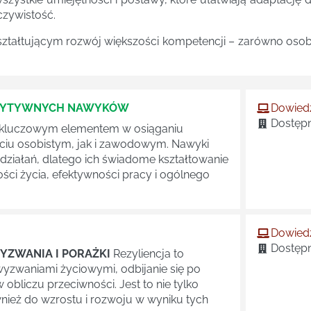
czywistość.
ształtującym rozwój większości kompetencji – zarówno oso
OZYTYWNYCH NAWYKÓW
Dowiedz
Dostępn
 kluczowym elementem w osiąganiu
iu osobistym, jak i zawodowym. Nawyki
ziałań, dlatego ich świadome kształtowanie
ci życia, efektywności pracy i ogólnego
Dowiedz
Dostępn
YZWANIA I PORAŻKI
Rezyliencja to
wyzwaniami życiowymi, odbijanie się po
obliczu przeciwności. Jest to nie tylko
nież do wzrostu i rozwoju w wyniku tych