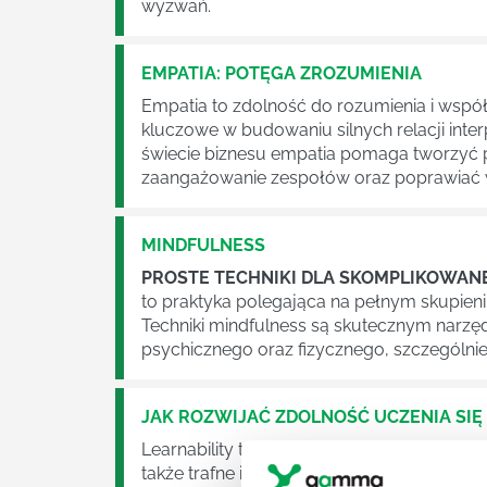
wyzwań.
EMPATIA: POTĘGA ZROZUMIENIA
Empatia to zdolność do rozumienia i wspó
kluczowe w budowaniu silnych relacji inte
świecie biznesu empatia pomaga tworzyć 
zaangażowanie zespołów oraz poprawiać w
MINDFULNESS
PROSTE TECHNIKI DLA SKOMPLIKOWAN
to praktyka polegająca na pełnym skupieniu
Techniki mindfulness są skutecznym narzę
psychicznego oraz fizycznego, szczególn
JAK ROZWIJAĆ ZDOLNOŚĆ UCZENIA SIĘ
Learnability to nie tylko zdolność zapamię
także trafne identyfikowanie obszarów do 