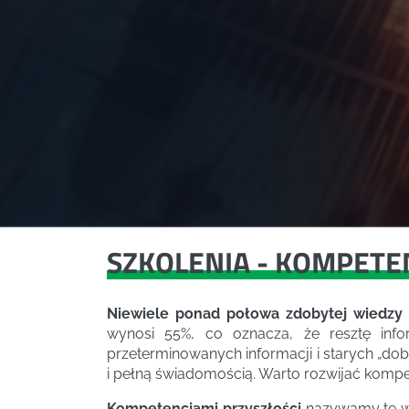
SZKOLENIA - KOMPETE
Niewiele ponad połowa zdobytej wiedzy z
wynosi 55%, co oznacza, że resztę inf
przeterminowanych informacji i starych „dob
i pełną świadomością. Warto rozwijać kompe
Kompetencjami przyszłości
nazywamy te wsz