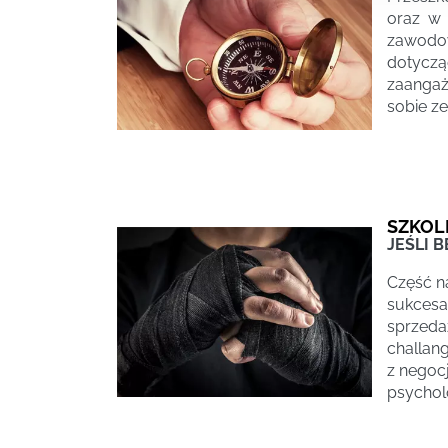
oraz w
zawodo
dotycz
zaangaż
sobie ze
SZKOL
JEŚLI 
Część na
sukcesam
sprzeda
challang
z negocj
psycholo