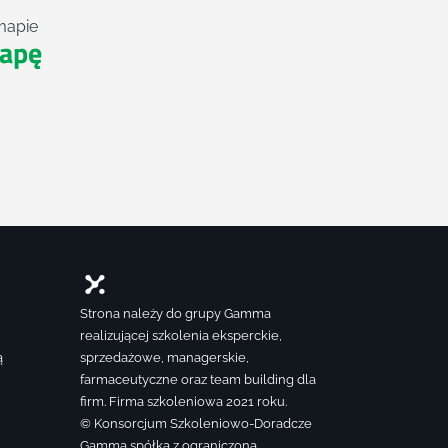
mapie
apę
Strona należy do grupy Gamma
realizującej szkolenia eksperckie,
ą
sprzedażowe, managerskie,
farmaceutyczne oraz team building dla
firm. Firma szkoleniowa 2021 roku.
© Konsorcjum Szkoleniowo-Doradcze
Gamma spółka z ograniczoną