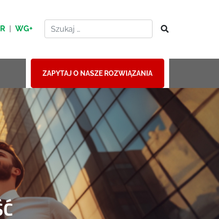
HR
|
WG+
ZAPYTAJ O NASZE ROZWIĄZANIA
ŚĆ