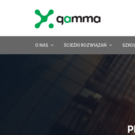
Skip
to
content
O NAS
ŚCIEŻKI ROZWIĄZAŃ
SZKO
P