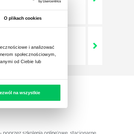
O plikach cookies
 się o termin szkolenia online.
e jest szkolenie zamknięte.
ołecznościowe i analizować
artnerom społecznościowym,
anymi od Ciebie lub
ezwól na wszystkie
 poprzez szkolenia online‘owe, stacjonarne