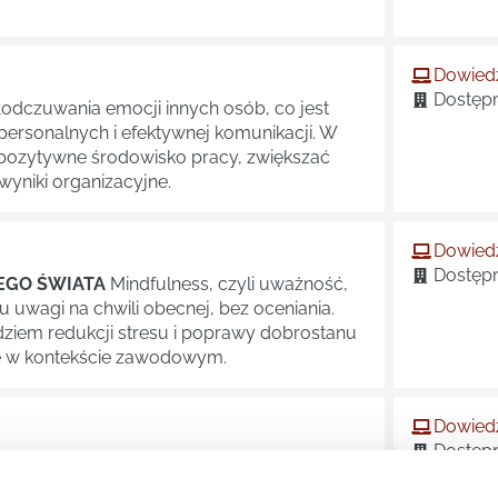
Dowiedz
Dostępn
łodczuwania emocji innych osób, co jest
rpersonalnych i efektywnej komunikacji. W
pozytywne środowisko pracy, zwiększać
yniki organizacyjne.
Dowiedz
Dostępn
EGO ŚWIATA
Mindfulness, czyli uważność,
 uwagi na chwili obecnej, bez oceniania.
dziem redukcji stresu i poprawy dobrostanu
ie w kontekście zawodowym.
Dowiedz
Dostępn
tywania i stosowania wiedzy w praktyce. To
zmiany i sprawne poruszanie się w