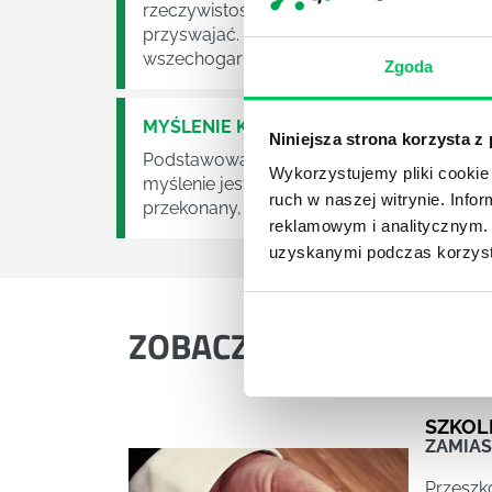
rzeczywistości przesyconej informacjami 
przyswajać. Bez tej umiejętności pogrążym
wszechogarniającym uczuciu FOMO i wielkiej
Zgoda
MYŚLENIE KRYTYCZNE
Niniejsza strona korzysta z
Podstawowa zasada towarzysząca myśleniu
Wykorzystujemy pliki cookie 
myślenie jest na co dzień najczęściej pozba
ruch w naszej witrynie. Inf
przekonany, że myśli rozsądnie, jednak nie 
reklamowym i analitycznym. 
uzyskanymi podczas korzysta
ZOBACZ
W DZIALE:
SZKOL
ZAMIAS
Przeszk