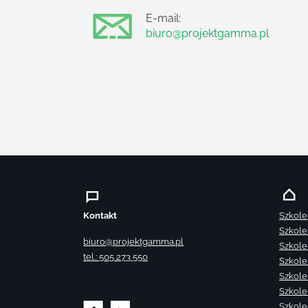
E-mail:
biuro@projektgamma.pl
Kontakt
Szkole
Szkole
biuro@projektgamma.pl
Szkole
tel.: 505 273 550
Szkole
Szkole
Szkole
Szkole