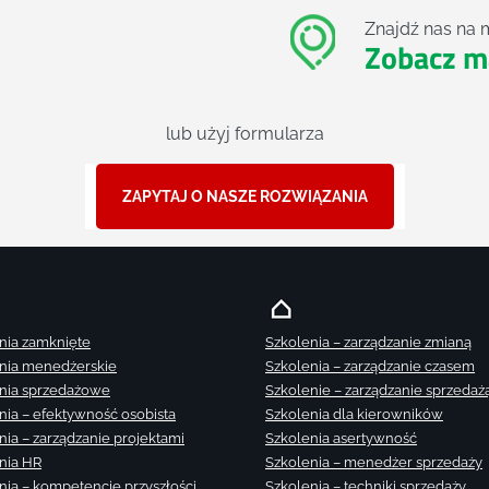
Znajdź nas na 
Zobacz m
lub użyj formularza
ZAPYTAJ O NASZE ROZWIĄZANIA
nia zamknięte
Szkolenia – zarządzanie zmianą
nia menedżerskie
Szkolenia – zarządzanie czasem
nia sprzedażowe
Szkolenie – zarządzanie sprzedaż
nia – efektywność osobista
Szkolenia dla kierowników
nia – zarządzanie projektami
Szkolenia asertywność
nia HR
Szkolenia – menedżer sprzedaży
nia – kompetencje przyszłości
Szkolenia – techniki sprzedaży