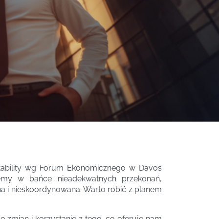
stability wg Forum Ekonomicznego w Davos
iemy w bańce nieadekwatnych przekonań,
zna i nieskoordynowana. Warto robić z planem
o zmian i korzystanie z tego, co oferuje nam