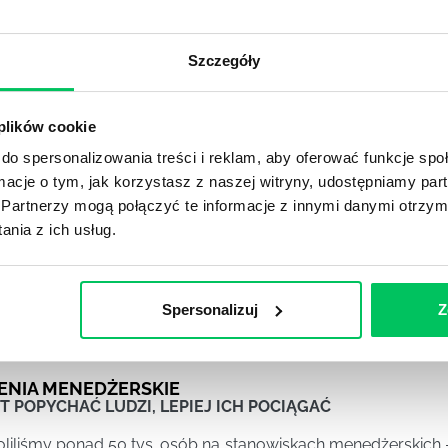
i nowinkami, których nie mamy czasu
y się w chaosie, pogoni za nowościami,
 frustracji.
Szczegóły
Dowiedz
 plików cookie
Dostępn
 krytycznemu: myśl jak myślisz. Nasze
do spersonalizowania treści i reklam, aby oferować funkcje sp
wione tej metarefleksji. Każdy z nas jest
ormacje o tym, jak korzystasz z naszej witryny, udostępniamy p
oznacza to, że myśli krytycznie.
Partnerzy mogą połączyć te informacje z innymi danymi otrzym
nia z ich usług.
Spersonalizuj
Z
ENIA MENEDŻERSKIE
T POPYCHAĆ LUDZI, LEPIEJ ICH POCIĄGAĆ
oliliśmy ponad 50 tys. osób na stanowiskach menedżerskich –