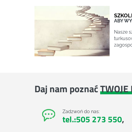
SZKOL
ABY WY
Nasze s
turkusow
zagospo
Daj nam poznać
TWOJE 
Zadzwoń do nas:
tel.:505 273 550
,