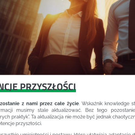
NCJE PRZYSZŁOŚCI
ostanie z nami przez całe życie
. Wskaźnik knowledge 
ormacji musimy stale aktualizować. Bez tego pozostan
rych praktyk”. Ta aktualizacja nie może być jednak chaotyc
tencje przyszłości.
ystkie umiejętności i postawy, które ułatwiają adaptację d