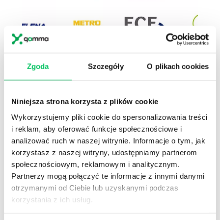
Zgoda
Szczegóły
O plikach cookies
1
Przeszkoliliśmy
ponad 40000
dyrektorów,
menedżerów, kierowników i naczelników.
2
W Akademiach menedżerskich, w których
Niniejsza strona korzysta z plików cookie
mierzyliśmy efektywność (47 projektów 286 dni
Wykorzystujemy pliki cookie do spersonalizowania treści
szkol.)
poziom kompetencji wzrósł średnio o
16%.
i reklam, aby oferować funkcje społecznościowe i
analizować ruch w naszej witrynie. Informacje o tym, jak
3
Pracujemy na poziomie
kompetencji
(wiem co
korzystasz z naszej witryny, udostępniamy partnerom
i jak mam zrobić),
motywacji
(wierzę, że
społecznościowym, reklamowym i analitycznym.
warto),
postawy
(zamierzam to zrobić) ,
wdrożenia
(follow up)
Partnerzy mogą połączyć te informacje z innymi danymi
otrzymanymi od Ciebie lub uzyskanymi podczas
4
Zgodnie z badaniami przeprowadzonymi przez
korzystania z ich usług.
amerykańskie centrum Center for American
Progress, koszt zastąpienia pracowników