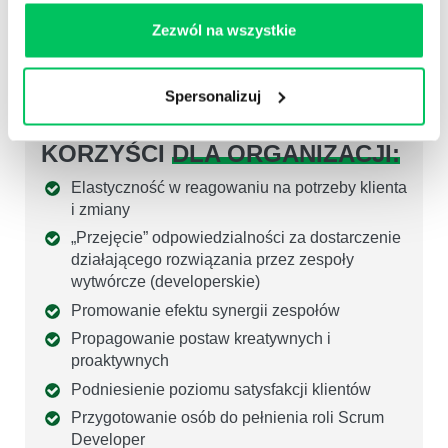
wynosi
około 16%
ich rocznego
wynagrodzenia.
W przypadku menadżera
Zezwól na wszystkie
zwiększa się do 100%.
Spersonalizuj
KORZYŚCI
DLA ORGANIZACJI:
Elastyczność w reagowaniu na potrzeby klienta
i zmiany
„Przejęcie” odpowiedzialności za dostarczenie
działającego rozwiązania przez zespoły
wytwórcze (developerskie)
Promowanie efektu synergii zespołów
Propagowanie postaw kreatywnych i
proaktywnych
Podniesienie poziomu satysfakcji klientów
Przygotowanie osób do pełnienia roli Scrum
Developer