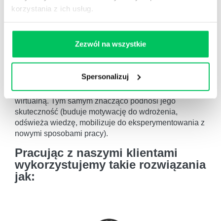
zmiany i wykorzystujemy pogłębianą wiedzę o
korzystania z ich usług.
organizacji.
Zezwól na wszystkie
DIGITAL LEARNING
(Cyfrowe rozwiązania rozwojowe)
Spersonalizuj
daje ogromne możliwości na rozszerzenie procesu
rozwojowego poza salę szkoleniową – tradycyjną czy
wirtualną. Tym samym znacząco podnosi jego
skuteczność (buduje motywację do wdrożenia,
odświeża wiedzę, mobilizuje do eksperymentowania z
nowymi sposobami pracy).
Pracując z naszymi klientami
wykorzystujemy takie rozwiązania
jak: