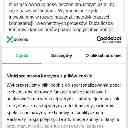
miesiąca owocują doświadczeniem, którym dzielimy
się z naszymi klientami. Wypracowane zyski
inwestujemy w rozwój narzędzi, metodyk ,naszych
kompetencji i wewnętrznych procesów. Duża liczba
trenerów i konsultantów pozwala optymalnie dobrać
eksperta do rodzaju wyzwania oraz daje komfort
dostępności kalendarzowej. Z powodzeniem
realizujemy złożone przedsięwzięcia rozwojowe i
proefektywnościowe w organizacjach.
Zgoda
Szczegóły
O plikach cookies
Opiekun nie tylko z nazwy
To BDM’owie , opiekunowie klientów sprawiają, że
Niniejsza strona korzysta z plików cookie
duża skala działalności nie przeszkadza w tym, aby
nasi klienci otrzymali standard współpracy jak w
Wykorzystujemy pliki cookie do spersonalizowania treści
butikowej firmie szkoleniowej. Właścicielskie myślenie
i reklam, aby oferować funkcje społecznościowe i
o projekcie, szybka reakcja, tworzenie wspólnego
analizować ruch w naszej witrynie. Informacje o tym, jak
zespołu z przedstawicielami klienta pozwala na
korzystasz z naszej witryny, udostępniamy partnerom
„dopieszczenie” projektu, aby ten stał się jeszcze
społecznościowym, reklamowym i analitycznym.
lepszy. Pracujemy projektowo – analizujemy ryzyka,
Partnerzy mogą połączyć te informacje z innymi danymi
rozdzielamy odpowiedzialności , reagujemy na
otrzymanymi od Ciebie lub uzyskanymi podczas