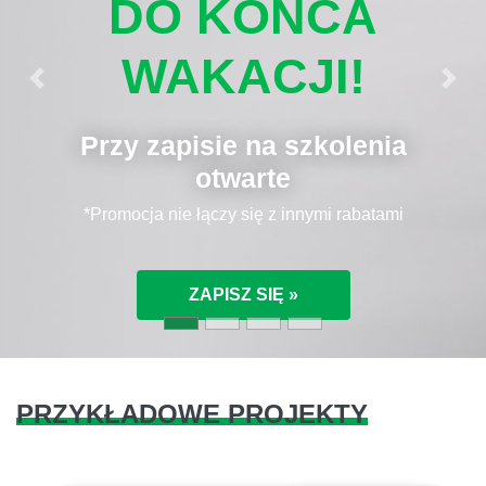
DO KOŃCA
WAKACJI!
Previous
Next
Przy zapisie na szkolenia
otwarte
*Promocja nie łączy się z innymi rabatami
ZAPISZ SIĘ »
PRZYKŁADOWE PROJEKTY