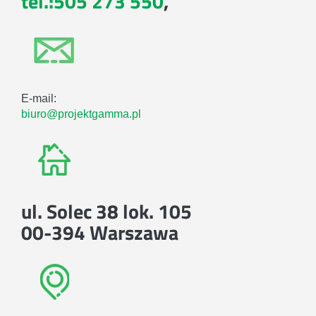
tel.:505 273 550
,
E-mail:
biuro@projektgamma.pl
ul. Solec 38 lok. 105
00-394 Warszawa