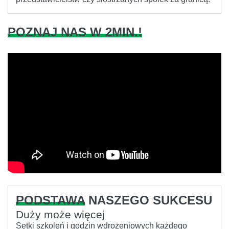
POZNAJ NAS W 2MIN.!
PODSTAWA
NASZEGO SUKCESU
Duży może więcej
Setki szkoleń i godzin wdrożeniowych każdego