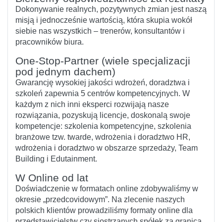
Dokonywanie realnych, pozytywnych zmian jest naszą
misją i jednocześnie wartością, która skupia wokół
siebie nas wszystkich – trenerów, konsultantów i
pracowników biura.
One-Stop-Partner (wiele specjalizacji
pod jednym dachem)
Gwarancję wysokiej jakości wdrożeń, doradztwa i
szkoleń zapewnia 5 centrów kompetencyjnych. W
każdym z nich inni eksperci rozwijają nasze
rozwiązania, pozyskują licencje, doskonalą swoje
kompetencje: szkolenia kompetencyjne, szkolenia
branżowe tzw. twarde, wdrożenia i doradztwo HR,
wdrożenia i doradztwo w obszarze sprzedaży, Team
Building i Edutainment.
W Online od lat
Doświadczenie w formatach online zdobywaliśmy w
okresie „przedcovidowym”. Na zlecenie naszych
polskich klientów prowadziliśmy formaty online dla
przedstawicielstw czy siostrzanych spółek za granicą.