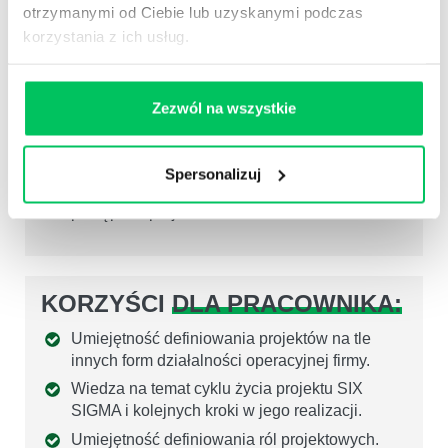
KORZYŚCI
DLA ORGANIZACJI:
otrzymanymi od Ciebie lub uzyskanymi podczas
korzystania z ich usług.
Budowanie macierzowej kultury organizacyjnej
i świadomości realizacji projektów w
środowisku procesowym.
Zezwól na wszystkie
Bardziej świadome i trafne wykorzystanie
zasobów praca/materiał na poziomie
zarządzania portfelem projektów.
Spersonalizuj
Standaryzacja dokumentacji i raportowania o
postępach projektu.
KORZYŚCI
DLA PRACOWNIKA:
Umiejętność definiowania projektów na tle
innych form działalności operacyjnej firmy.
Wiedza na temat cyklu życia projektu SIX
SIGMA i kolejnych kroki w jego realizacji.
Umiejętność definiowania ról projektowych.