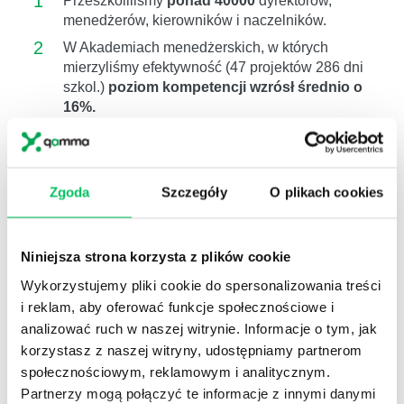
1
Przeszkoliliśmy
ponad 40000
dyrektorów,
menedżerów, kierowników i naczelników.
2
W Akademiach menedżerskich, w których
mierzyliśmy efektywność (47 projektów 286 dni
szkol.)
poziom kompetencji wzrósł średnio o
16%.
3
Pracujemy na poziomie
kompetencji
(wiem co
i jak mam zrobić),
motywacji
(wierzę, że
warto),
postawy
(zamierzam to zrobić) ,
Zgoda
Szczegóły
O plikach cookies
wdrożenia
(follow up)
4
Zgodnie z badaniami przeprowadzonymi przez
amerykańskie centrum Center for American
Niniejsza strona korzysta z plików cookie
Progress, koszt zastąpienia pracowników
wynosi
około 16%
ich rocznego
Wykorzystujemy pliki cookie do spersonalizowania treści
wynagrodzenia.
W przypadku menadżera
i reklam, aby oferować funkcje społecznościowe i
zwiększa się do 100%.
analizować ruch w naszej witrynie. Informacje o tym, jak
korzystasz z naszej witryny, udostępniamy partnerom
społecznościowym, reklamowym i analitycznym.
Partnerzy mogą połączyć te informacje z innymi danymi