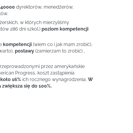
 40000
dyrektorów, menedżerów,
ków.
rskich, w których mierzyliśmy
tów 286 dni szkol.)
poziom kompetencji
ie
kompetencji
(wiem co i jak mam zrobić),
warto),
postawy
(zamierzam to zrobić) ,
przeprowadzonymi przez amerykańskie
rican Progress, koszt zastąpienia
koło 16%
ich rocznego wynagrodzenia.
W
zwiększa się do 100%.