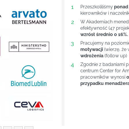
1
Przeszkoliliśmy
ponad
kierowników i naczelni
2
W Akademiach menedże
efektywność (47 projek
wzrósł średnio o 16%.
3
Pracujemy na poziom
motywacji
(wierzę, że 
wdrożenia
(follow up)
4
Next
Zgodnie z badaniami 
centrum Center for Ame
pracowników wynosi
o
przypadku menadżera 