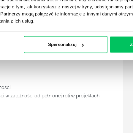
akresu
ormacje o tym, jak korzystasz z naszej witryny, udostępniamy p
Partnerzy mogą połączyć te informacje z innymi danymi otrzym
3
nia z ich usług.
ktu prowadzonego metodą Kart A3
zajemne oddziaływanie i dystraktory
tody Kart A3
Spersonalizuj
Z
ności
i w zależności od pełnionej roli w projektach