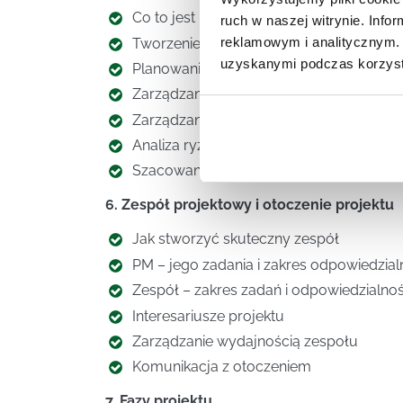
Co to jest projekt – definiowanie celu i z
ruch w naszej witrynie. Inf
reklamowym i analitycznym. 
Tworzenie zindywidualizowanych Kart A
uzyskanymi podczas korzysta
Planowanie i przebieg realizacji proje
Zarządzanie wieloma projektami – ich w
Zarządzanie wizualne projektami wg. me
Analiza ryzyk projektowych
Szacowanie kosztów projektu
6. Zespół projektowy i otoczenie projektu
Jak stworzyć skuteczny zespół
PM – jego zadania i zakres odpowiedzial
Zespół – zakres zadań i odpowiedzialnośc
Interesariusze projektu
Zarządzanie wydajnością zespołu
Komunikacja z otoczeniem
7. Fazy projektu