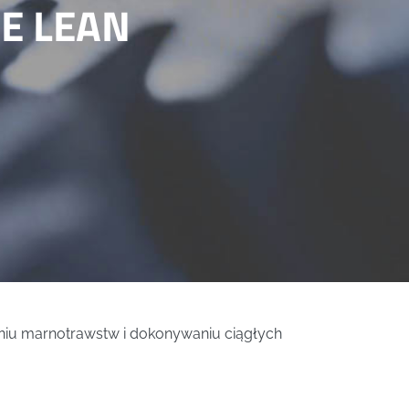
E LEAN
waniu marnotrawstw i dokonywaniu ciągłych