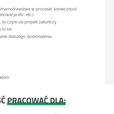
j (marnotrawstwa w procesie, konieczność
nowacje etc. etc.)
 to czym się projekt zakończy
 to be
e dalszego doskonalenia
ektem
ŚĆ
PRACOWAĆ DLA: