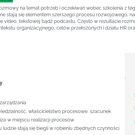
rozmowy na temat potrzeb i oczekiwań wobec szkolenia z te
ne stają się elementem szerszego procesu rozwojowego, na k
rmie video, tekstowej bądź podcastu. Często w rezultacie r
ekstu organizacyjnego, celów przełożonych i działu HR or
`
zy
 zarządzania
edzialność, właścicielstwo procesowe, szacunek
za w miejscu realizacji procesów
udzie stają się biegli w robieniu zbędnych czynności