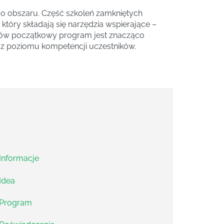
go obszaru. Część szkoleń zamkniętych
tóry składają się narzędzia wspierające –
ozmów początkowy program jest znacząco
az poziomu kompetencji uczestników.
Informacje
Idea
Program