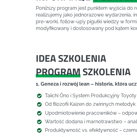
Poniższy program jest punktem wyjścia do 
realizujemy jako jednorazowe wydarzenia, in
pre-worki, follow-up’y pigułki wiedzy w fo
modyfikowany i dostosowany pod kątem kont
IDEA SZKOLENIA
PROGRAM
SZKOLENIA
1. Geneza i rozwój lean – historia, która uc
Taiichi Ōno i System Produkcyjny Toyoty
Od filozofii Kaizen do zwinnych metodyk
Upodmiotowienie pracowników – odpowi
Wartość dodana i marnotrawstwo – anali
Produktywność vs. efektywność – czemu l