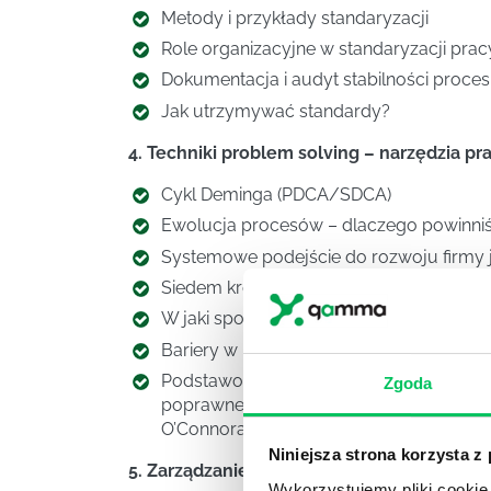
Metody i przykłady standaryzacji
Role organizacyjne w standaryzacji prac
Dokumentacja i audyt stabilności proce
Jak utrzymywać standardy?
4. Techniki problem solving – narzędzia pr
Cykl Deminga (PDCA/SDCA)
Ewolucja procesów – dlaczego powinni
Systemowe podejście do rozwoju firmy j
Siedem kroków rozwiązywania problemó
W jaki sposób nasz mózg radzi sobie z 
Bariery w rozwiązywaniu problemów – d
Podstawowe narzędzia problem solving –
Zgoda
poprawne wnioski (5why, diagram Ishik
O’Connora, Siatka rozwiązań, Best of The Be
Niniejsza strona korzysta z
5. Zarządzanie projektami w organizacji Le
Wykorzystujemy pliki cookie 