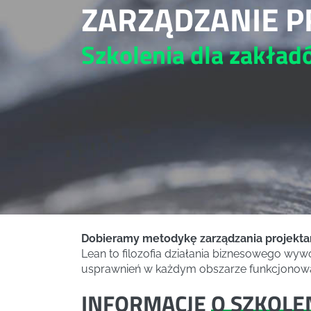
ZARZĄDZANIE P
Szkolenia dla zakła
Dobieramy metodykę zarządzania projektam
Lean to filozofia działania biznesowego wy
usprawnień w każdym obszarze funkcjonowan
INFORMACJE
O SZKOLE