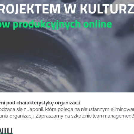
ROJEKTEM W KULTURZ
dów produkcyjnych
online
i pod charakterystykę organizacji
wodząca się z Japonii, która polega na nieustannym elimino
ia organizacji. Zapraszamy na szkolenie lean management!
NIU