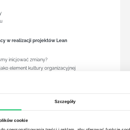
y
su
acy w realizacji projektów Lean
śmy inicjować zmiany?
ako element kultury organizacyjnej
w – wprowadzenie do metodyki problem solving
problemami
laczego godzimy się na status quo?
 jak ich używać, łączyć w sekwencje i wyciągać
Szczegóły
awy, 5W1H, pola problemowe Kawakity, Macierz
st i. in.)
 plików cookie
an
do spersonalizowania treści i reklam, aby oferować funkcje sp