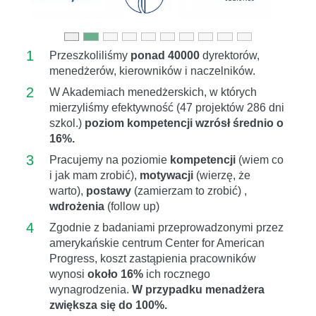
1
Przeszkoliliśmy
ponad 40000
dyrektorów,
menedżerów, kierowników i naczelników.
2
W Akademiach menedżerskich, w których
mierzyliśmy efektywność (47 projektów 286 dni
szkol.)
poziom kompetencji wzrósł średnio o
16%.
3
Pracujemy na poziomie
kompetencji
(wiem co
i jak mam zrobić),
motywacji
(wierzę, że
warto),
postawy
(zamierzam to zrobić) ,
wdrożenia
(follow up)
4
Zgodnie z badaniami przeprowadzonymi przez
amerykańskie centrum Center for American
Progress, koszt zastąpienia pracowników
wynosi
około 16%
ich rocznego
wynagrodzenia.
W przypadku menadżera
zwiększa się do 100%.