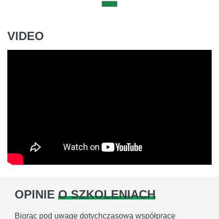
VIDEO
OPINIE
O SZKOLENIACH
Biorąc pod uwagę dotychczasową współpracę