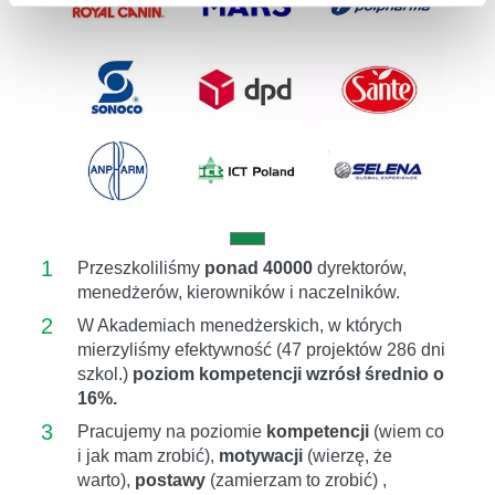
Previous
Next
1
Przeszkoliliśmy
ponad 40000
dyrektorów,
menedżerów, kierowników i naczelników.
2
W Akademiach menedżerskich, w których
mierzyliśmy efektywność (47 projektów 286 dni
szkol.)
poziom kompetencji wzrósł średnio o
16%.
3
Pracujemy na poziomie
kompetencji
(wiem co
i jak mam zrobić),
motywacji
(wierzę, że
warto),
postawy
(zamierzam to zrobić) ,