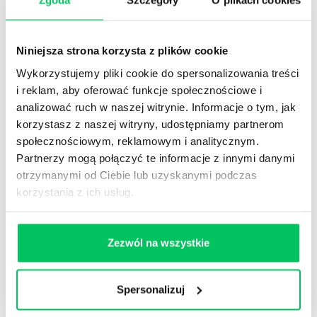
Zgoda
Szczegóły
O plikach cookies
sobą – jak ją doskonalić i rozwijać?
7. Poziom odporności zespołu
Niniejsza strona korzysta z plików cookie
Wpływ poziomów odporności indywidualnej
Wykorzystujemy pliki cookie do spersonalizowania treści
Lidera na działania całego zespołu
i reklam, aby oferować funkcje społecznościowe i
Raport zbiorczy (opcja)
analizować ruch w naszej witrynie. Informacje o tym, jak
Statut zespołu / Statut Lidera
korzystasz z naszej witryny, udostępniamy partnerom
społecznościowym, reklamowym i analitycznym.
Partnerzy mogą połączyć te informacje z innymi danymi
otrzymanymi od Ciebie lub uzyskanymi podczas
MIELIŚMY PRZYJEMNOŚĆ
korzystania z ich usług.
PRACOWAĆ DLA:
Zezwól na wszystkie
Spersonalizuj