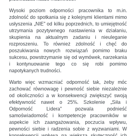
Wysoki poziom odporności pracownika to m.in.
zdolność do spotkania się z kolejnymi klientami mimo
usłyszenia „NIE” od kilku poprzednich, to umiejętność
utrzymania pozytywnego nastawienia w działaniu,
skupienia na aktualnym zadaniu i nieuleganie
rozproszeniu. To również zdolność i chęć do
poszukiwania nowych rozwiązań pomimo braku
sukcesu, powstrzymanie się od wymówek, narzekania
i kontynuowanie tego co się robi pomimo
napotykanych trudności.
Warto więc wzmacniać odporność tak, żeby móc
zachować równowagę i pewność siebie niezależnie
od okoliczności a w konsekwencji zwiększyć swoją
efektywność nawet o 25%. Szkolenie „Siła i
Odporność Lidera” pozwala podnieść
samoświadomość i kompetencje pracowników w
aspekcie ich zaangażowania, poczucia wpływu,
pewności siebie i radzenia sobie z wyzwaniami. W
konsekwencji wpływa na większą skuteczność ich