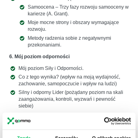
Samoocena – Trzy fazy rozwoju samooceny w
karierze (A. Grant).
Moje mocne strony i obszary wymagające
rozwoju.
Metody radzenia sobie z negatywnymi
przekonaniami.
6. Mój poziom odporności
Mój poziom Siły i Odporności.
Co z tego wynika? (wpływ na moją wydajność,
zachowanie, samopoczucie i wpływ na ludzi)
Silny i odporny Lider (pożądany poziom na skali
zaangażowania, kontroli, wyzwań i pewność
siebie)
Budowanie indywidualnej strategii i planu
działania wzmacniania i rozwijania Siły i
Odporności Lidera
Siła i odporność jako umiejętność zarządzania