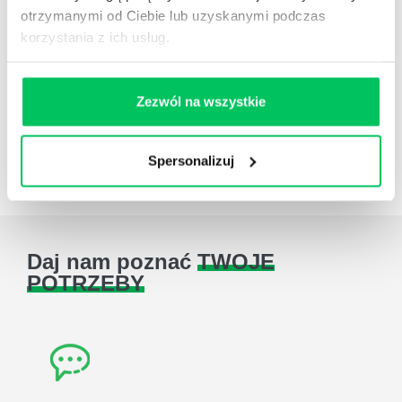
Recenzje książek, lista najpopularniejszych zawodów.
otrzymanymi od Ciebie lub uzyskanymi podczas
korzystania z ich usług.
Zezwól na wszystkie
Artykuły
,
Artykuły cd.
,
Prawo
Spersonalizuj
Standardowe informacje z obszaru szkoleń.
Daj nam poznać
TWOJE
POTRZEBY