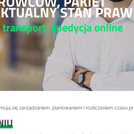
EROWCÓW, PAKIET
AKTUALNY STAN PRA
, transport, spedycja
online
ajmują się zarządzaniem, planowaniem i rozliczaniem czasu
NIU