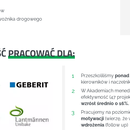
ów
woźnika drogowego
ŚĆ
PRACOWAĆ DLA:
1
Przeszkoliliśmy
ponad
kierowników i naczelni
2
W Akademiach menedże
efektywność (47 projek
wzrósł średnio o 16%.
3
Pracujemy na poziom
motywacji
(wierzę, że 
wdrożenia
(follow up)