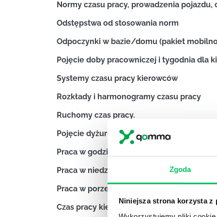
Normy czasu pracy,
prowadzenia pojazdu,
Odstępstwa od stosowania norm
Odpoczynki w bazie/domu (pakiet mobilno
Pojęcie doby pracowniczej i tygodnia dla 
Systemy czasu pracy kierowców
Rozkłady i harmonogramy czasu pracy
Ruchomy czas pracy.
Pojęcie dyżuru w czasie pracy kierowcy
Praca w godzinach nadliczbowych kierow
Zgoda
Praca w niedziele i święta i jej rekompensa
Praca w porze nocnej. Zakazy i ograniczeni
Niniejsza strona korzysta z
Czas pracy kierowców wykonujących pracę 
Wykorzystujemy pliki cookie 