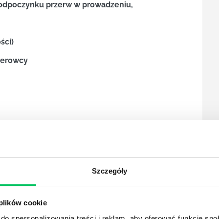
odpoczynku
przerw w prowadzeniu,
ści)
kierowcy
ców
Szczegóły
ta
a
 plików cookie
na innej podstawie niż stosunek pracy.
do spersonalizowania treści i reklam, aby oferować funkcje sp