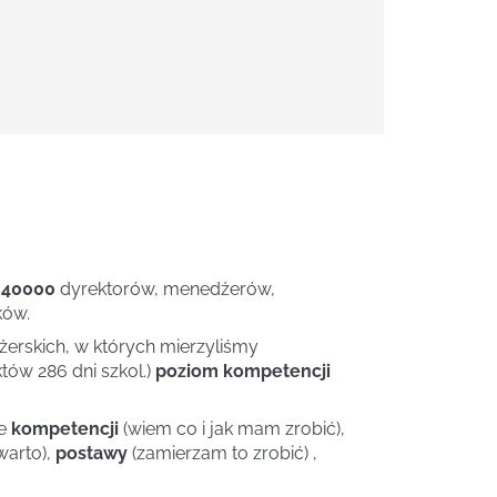
 40000
dyrektorów, menedżerów,
ków.
rskich, w których mierzyliśmy
tów 286 dni szkol.)
poziom kompetencji
ie
kompetencji
(wiem co i jak mam zrobić),
warto),
postawy
(zamierzam to zrobić) ,