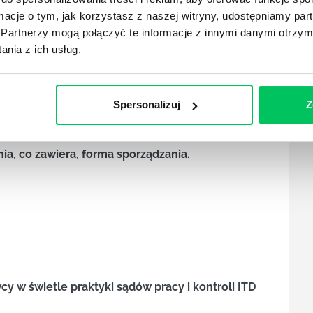
ności w pracy.
ormacje o tym, jak korzystasz z naszej witryny, udostępniamy p
Partnerzy mogą połączyć te informacje z innymi danymi otrzym
k organizacyjnych w zakresie planowania,
nia z ich usług.
.
Spersonalizuj
Z
odróż służbową
czałt za nocleg) w świetle orzeczeń TK i SN
ia, co zawiera, forma sporządzania.
y w świetle praktyki sądów pracy i kontroli ITD