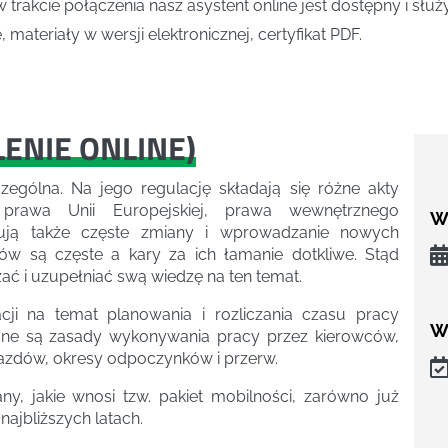
w trakcie połączenia nasz asystent online jest dostępny i słu
 materiały w wersji elektronicznej, certyfikat PDF.
LENIE ONLINE
)
zególna. Na jego regulację składają się różne akty
rawa Unii Europejskiej, prawa wewnętrznego
We
ują także częste zmiany i wprowadzanie nowych
sów są częste a kary za ich łamanie dotkliwe. Stąd
ać i uzupełniać swą wiedzę na ten temat.
acji na temat planowania i rozliczania czasu pracy
W
ne są zasady wykonywania pracy przez kierowców,
azdów, okresy odpoczynków i przerw.
y, jakie wnosi tzw. pakiet mobilności, zarówno już
najbliższych latach.