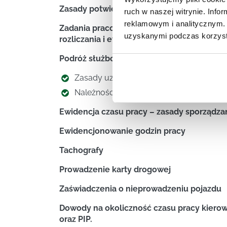
Zasady potwierdzania przez kierowcę obec
ruch w naszej witrynie. Inf
reklamowym i analitycznym. 
Zadania pracodawcy i kierowników komóre
uzyskanymi podczas korzysta
rozliczania i ewidencjonowania czasu pracy
Podróż służbowa kierowcy
Zasady uznawania pracy kierowcy za p
Należności za podróż służbową (diety, ry
Ewidencja czasu pracy – zasady sporządzan
Ewidencjonowanie godzin pracy
Tachografy
Prowadzenie karty drogowej
Zaświadczenia o nieprowadzeniu pojazdu
Dowody na okoliczność czasu pracy kierowc
oraz PIP.