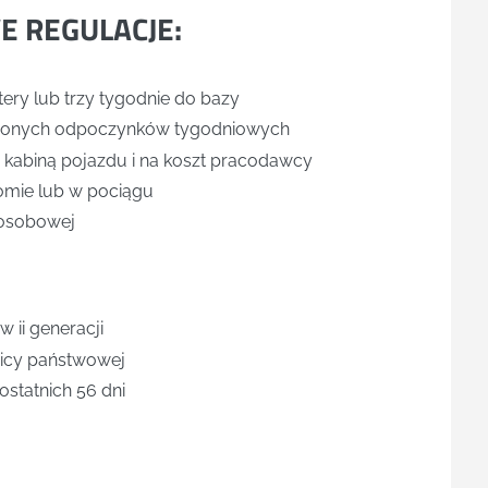
E REGULACJE:
ry lub trzy tygodnie do bazy
óconych odpoczynków tygodniowych
kabiną pojazdu i na koszt pracodawcy
omie lub w pociągu
oosobowej
 ii generacji
nicy państwowej
statnich 56 dni