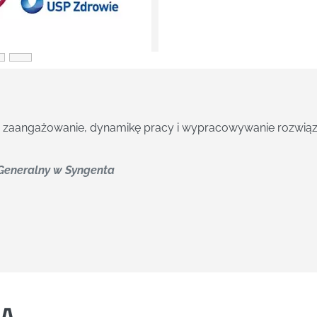
łatwiej mierzyć prośbami o kolejne tego typu spotkania. Far
 ocenili pracę trenerską, że sami, z własnej inicjatywy zwra
wość rozbudowania działań szkoleniowych
owy w Lubfarm S.A.
IA