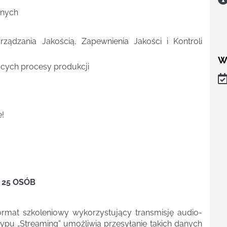
znych
ządzania Jakością, Zapewnienia Jakości i Kontroli
W
ących procesy produkcji
!
25 OSÓB
ormat szkoleniowy wykorzystujący transmisję audio-
ypu „Streaming” umożliwia przesyłanie takich danych