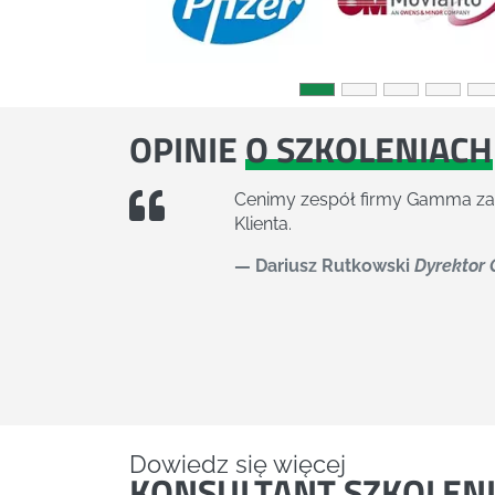
OPINIE
O SZKOLENIACH
Efekt marketingowy szkoleń naj
wymagająca grupa na tyle wysoko
koordynatora projektu o możli
Jacek Wolski
Dyrektor handl
Dowiedz się więcej
KONSULTANT
SZKOLEN