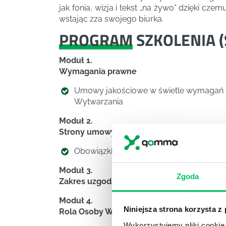
jak fonia, wizja i tekst „na żywo” dzięki cz
wstając zza swojego biurka.
PROGRAM
SZKOLENIA (
Moduł 1.
Wymagania prawne
Umowy jakościowe w świetle wymagań P
Wytwarzania
Moduł 2.
Strony umowy
Obowiązki Zleceniobiorcy i Zleceniodaw
Moduł 3.
Zgoda
Zakres uzgodnień technicznych umowy
Moduł 4.
Niniejsza strona korzysta z
Rola Osoby Wykwalifikowanej Zleceniodaw
Wykorzystujemy pliki cookie 