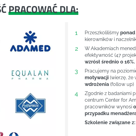
ŚĆ
PRACOWAĆ DLA:
1
Przeszkoliliśmy
ponad
kierowników i naczelni
2
W Akademiach menedże
efektywność (47 projek
wzrósł średnio o 16%.
3
Pracujemy na poziom
motywacji
(wierzę, że 
wdrożenia
(follow up)
4
Next
Zgodnie z badaniami 
centrum Center for Ame
pracowników wynosi
o
przypadku menadżera 
Szkolenie związane z: