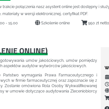
w trakcie połączenia nasz asystent online jest dostępny i słu
 materiały w wersji elektronicznej, certyfikat PDF.
00 - 15.00
Szkolenie online
950 zł nett
LENIE ONLINE
)
rzygotowywania umów jakościowych, umów pomiędzy
h aspektów audytów wytwórców jakościowych.
We
cie Państwo wymagania Prawa Farmaceutycznego i
ch w firmie farmaceutycznej oraz zapoznacie się z
cy. Zostanie omówiona Rola Osoby Wykwalifikowanej
apisy w umowie dotyczące audytowania Zleceniobiorcy