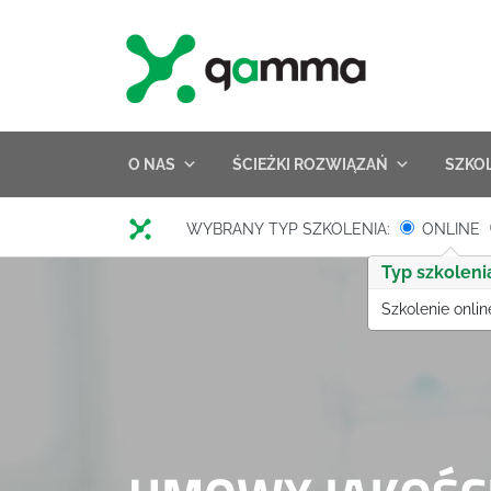
Skip
to
content
O NAS
ŚCIEŻKI ROZWIĄZAŃ
SZKO
WYBRANY TYP SZKOLENIA:
ONLINE
Typ szkoleni
Szkolenie onlin