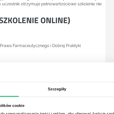
emu uczestnik otrzymuje pełnowartościowe szkolenie nie
SZKOLENIE ONLINE
)
rawa Farmaceutycznego i Dobrej Praktyki
cy
Szczegóły
 plików cookie
cy i Zleceniobiorcy
do spersonalizowania treści i reklam, aby oferować funkcje sp