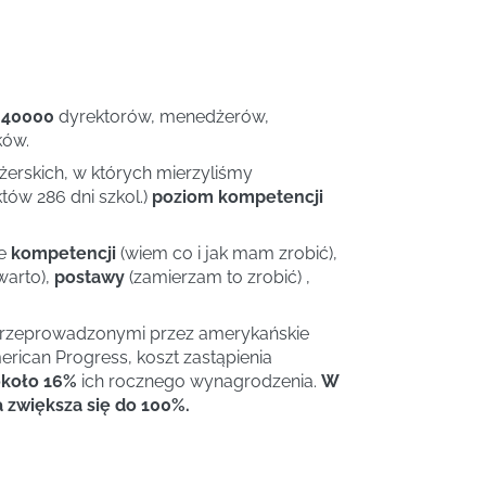
 40000
dyrektorów, menedżerów,
ków.
rskich, w których mierzyliśmy
tów 286 dni szkol.)
poziom kompetencji
ie
kompetencji
(wiem co i jak mam zrobić),
warto),
postawy
(zamierzam to zrobić) ,
przeprowadzonymi przez amerykańskie
rican Progress, koszt zastąpienia
koło 16%
ich rocznego wynagrodzenia.
W
zwiększa się do 100%.