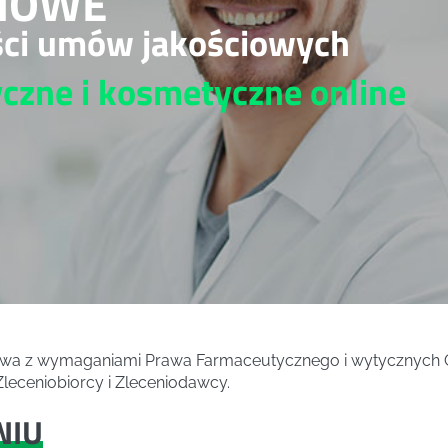
IOWE
ści umów jakościowych
yczne i kosmetyczne
online
twa z wymaganiami Prawa Farmaceutycznego i wytycznyc
leceniobiorcy i Zleceniodawcy.
NIU