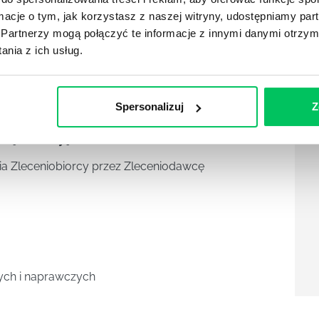
owanymi
ormacje o tym, jak korzystasz z naszej witryny, udostępniamy p
Partnerzy mogą połączyć te informacje z innymi danymi otrzym
ie umowy
nia z ich usług.
Spersonalizuj
Z
izacji Umowy jakościowe
a Zleceniobiorcy przez Zleceniodawcę
cych i naprawczych