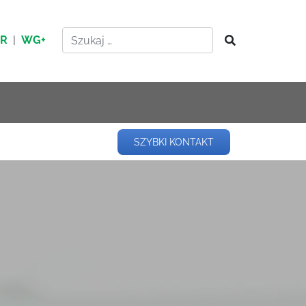
HR
|
WG+
SZYBKI KONTAKT