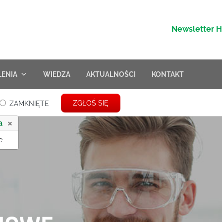
Newsletter 
LENIA
WIEDZA
AKTUALNOŚCI
KONTAKT
ZGŁOŚ SIĘ
ZAMKNIĘTE
×
a
e