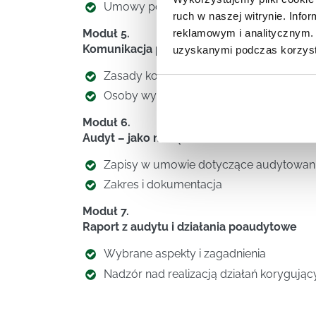
Umowy pomiędzy Osobami Wykwalifik
ruch w naszej witrynie. Inf
Moduł 5.
reklamowym i analitycznym. 
Komunikacja pomiędzy stronami w zakres
uzyskanymi podczas korzysta
Zasady komunikowania
Osoby wyznaczone do kontaktów
Moduł 6.
Audyt – jako narzędzie nadzorowania real
Zapisy w umowie dotyczące audytowani
Zakres i dokumentacja
Moduł 7.
Raport z audytu i działania poaudytowe
Wybrane aspekty i zagadnienia
Nadzór nad realizacją działań korygują