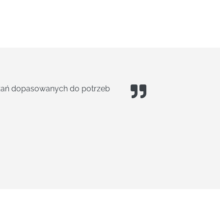
maceuci, jako wyjątkowo
cali się z prośbą do