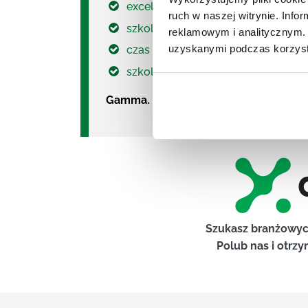
excel w HR
ruch w naszej witrynie. Inf
szkolenie prawo pracy
reklamowym i analitycznym. 
uzyskanymi podczas korzysta
czas pracy szkolenie
szkolenie Excel
Gamma. Firma szkoleniowa roku.
Szukasz branżowyc
Polub nas i otrzy