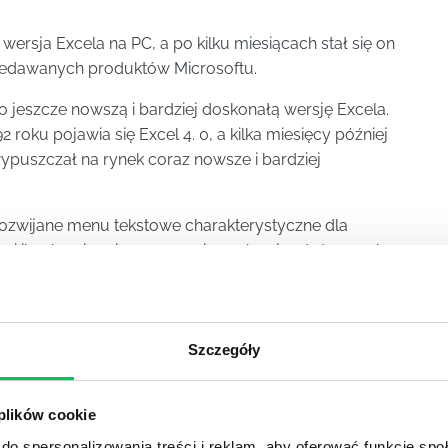
wersja Excela na PC, a po kilku miesiącach stał się on
przedawanych produktów Microsoftu.
o jeszcze nowszą i bardziej doskonałą wersję Excela.
roku pojawia się Excel 4. 0, a kilka miesięcy później
wypuszczał na rynek coraz nowsze i bardziej
ozwijane menu tekstowe charakterystyczne dla
tymi ikonkami umieszczonymi na górnej wstążce paska
ikłaj zagadnienia związane z ochrona danych
Szczegóły
się jak planować, rozliczać i zarządzać czasem
e zarządzaj zasobami ludzkimi. Dowiedz się jak
 plików cookie
cnym roku. Zobacz też:
do spersonalizowania treści i reklam, aby oferować funkcje sp