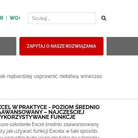
HR
|
WG+
ZAPYTAJ O NASZE ROZWIĄZANIA
jak najbardziej usprawnić niełatwą wówczas
XCEL W PRAKTYCE - POZIOM ŚREDNIO
AAWANSOWANY – NAJCZĘŚCIEJ
YKORZYSTYWANE FUNKCJE
sze szkolenie Excel średnio zaawansowany
zy jak używać funkcji Excela w taki sposób,
y wszystko było jasne nie tylko na szkoleniu,