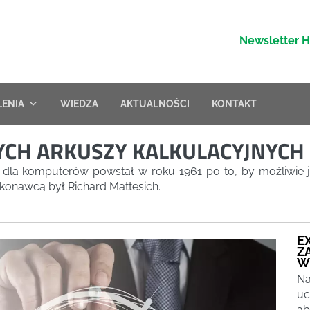
Newsletter 
LENIA
WIEDZA
AKTUALNOŚCI
KONTAKT
NYCH ARKUSZY KALKULACYJNYCH
 dla komputerów powstał w roku 1961 po to, by możliwie 
onawcą był Richard Mattesich.
E
Z
W
Na
uc
ab