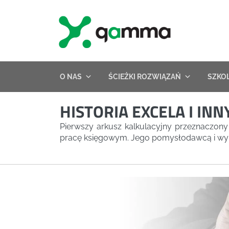
Skip
to
content
O NAS
ŚCIEŻKI ROZWIĄZAŃ
SZKO
HISTORIA EXCELA I IN
Pierwszy arkusz kalkulacyjny przeznaczony
pracę księgowym. Jego pomysłodawcą i wyk