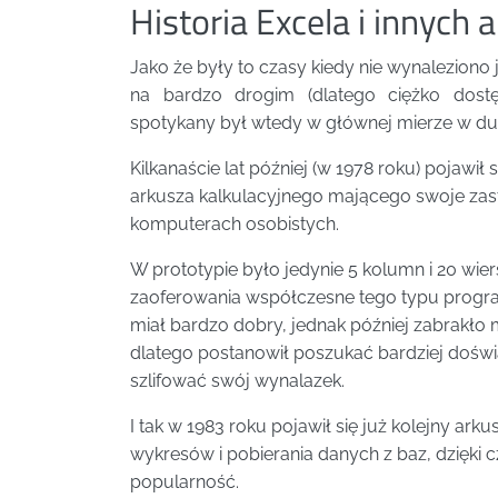
Historia Excela i innych 
Jako że były to czasy kiedy nie wynalezion
na bardzo drogim (dlatego ciężko dost
spotykany był wtedy w głównej mierze w du
Kilkanaście lat później (w 1978 roku) pojaw
arkusza kalkulacyjnego mającego swoje zast
komputerach osobistych.
W prototypie było jedynie 5 kolumn i 20 wier
zaoferowania współczesne tego typu progra
miał bardzo dobry, jednak później zabrakło 
dlatego postanowił poszukać bardziej dośw
szlifować swój wynalazek.
I tak w 1983 roku pojawił się już kolejny ark
wykresów i pobierania danych z baz, dzięki
popularność.