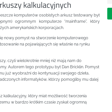
arkuszy kalkulacyjnych
o jeszcze komputerów osobistych arkusz testowany był
ępnym) ogromnym komputerze “mainframe”, który
żych amerykańskich korporacjach.
ił się nowy pomysł na stworzenie komputerowego
osowanie na pojawiających się właśnie na rynku
szy, czyli wielokrotnie mniej niż mają nam do
my. Autorem tego prototypu był Dan Bricklin. Pomysł
mu już wyobraźni do kontynuacji swojego dzieła,
iadczonych informatyków, którzy pomogliby mu dalej
usz kalkulacyjny, który miał możliwość tworzenia
 czemu w bardzo krótkim czasie zyskał ogromną