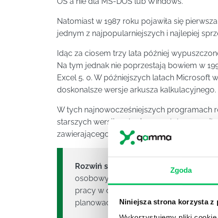
OS a nie dla MS-DOS lub Windows.
Natomiast w 1987 roku pojawiła się pierwsza 
jednym z najpopularniejszych i najlepiej s
Idąc za ciosem trzy lata później wypuszczon
Na tym jednak nie poprzestają bowiem w 1992 
Excel 5. 0. W późniejszych latach Microsoft 
doskonalsze wersje arkusza kalkulacyjnego.
W tych najnowocześniejszych programach r
starszych wersji zastąpione zostało rozmai
zawierającego menu.
Rozwiń swoją wiedzę ekspercką
. Rozw
Zgoda
osobowych w dziale kadr i HR. Dowiedz 
pracy w działach zmianowych. Efektywni
Niniejsza strona korzysta z
planować i rozliczać czas pracy w obe
Wykorzystujemy pliki cookie 