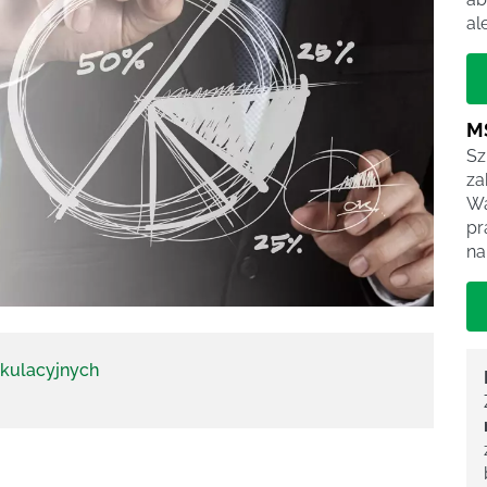
al
M
Sz
za
Wa
pr
na
alkulacyjnych