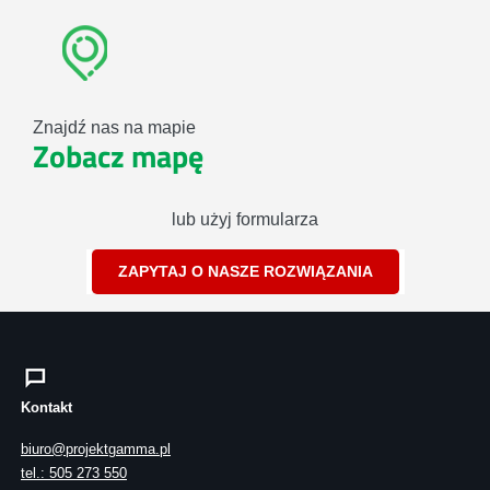
Znajdź nas na mapie
Zobacz mapę
lub użyj formularza
ZAPYTAJ O NASZE ROZWIĄZANIA
Kontakt
biuro@projektgamma.pl
tel.: 505 273 550