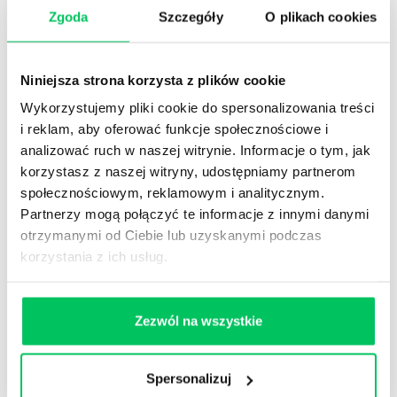
STREFY WIEDZY
Zgoda
Szczegóły
O plikach cookies
Niniejsza strona korzysta z plików cookie
Wykorzystujemy pliki cookie do spersonalizowania treści
i reklam, aby oferować funkcje społecznościowe i
analizować ruch w naszej witrynie. Informacje o tym, jak
WikiGamma
,
Delegowanie
,
HR
korzystasz z naszej witryny, udostępniamy partnerom
Autorskie raporty, wartościowy know-how, pigułki
społecznościowym, reklamowym i analitycznym.
wiedzy.
Partnerzy mogą połączyć te informacje z innymi danymi
otrzymanymi od Ciebie lub uzyskanymi podczas
korzystania z ich usług.
Zezwól na wszystkie
Gamma Q&A
Odpowiedzi na często pojawiające się pytania z
obszaru HR.
Spersonalizuj