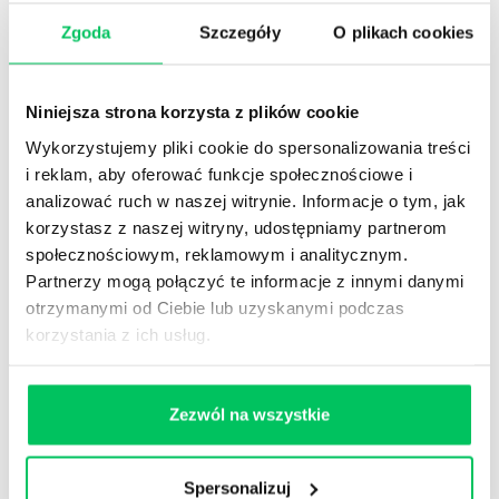
STREFY WIEDZY
Zgoda
Szczegóły
O plikach cookies
Niniejsza strona korzysta z plików cookie
Wykorzystujemy pliki cookie do spersonalizowania treści
i reklam, aby oferować funkcje społecznościowe i
analizować ruch w naszej witrynie. Informacje o tym, jak
WikiGamma
,
Delegowanie
,
HR
korzystasz z naszej witryny, udostępniamy partnerom
społecznościowym, reklamowym i analitycznym.
Autorskie raporty, wartościowy know-how, pigułki
Partnerzy mogą połączyć te informacje z innymi danymi
wiedzy.
otrzymanymi od Ciebie lub uzyskanymi podczas
korzystania z ich usług.
Zezwól na wszystkie
Gamma Q&A
Odpowiedzi na często pojawiające się pytania z
Spersonalizuj
obszaru HR.