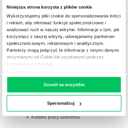
szkol.)
poziom kompetencji wzrósł średnio o
Niniejsza strona korzysta z plików cookie
16%.
Wykorzystujemy pliki cookie do spersonalizowania treści
3
Pracujemy na poziomie
kompetencji
(wiem co
i reklam, aby oferować funkcje społecznościowe i
i jak mam zrobić),
motywacji
(wierzę, że
analizować ruch w naszej witrynie. Informacje o tym, jak
warto),
postawy
(zamierzam to zrobić) ,
korzystasz z naszej witryny, udostępniamy partnerom
wdrożenia
(follow up)
społecznościowym, reklamowym i analitycznym.
4
Zgodnie z badaniami przeprowadzonymi przez
Partnerzy mogą połączyć te informacje z innymi danymi
amerykańskie centrum Center for American
otrzymanymi od Ciebie lub uzyskanymi podczas
Progress, koszt zastąpienia pracowników
korzystania z ich usług.
wynosi
około 16%
ich rocznego
wynagrodzenia.
W przypadku menadżera
zwiększa się do 100%.
Zezwól na wszystkie
Szkolenie związane z:
Ubezpieczenia społeczne 2020
Ubezpieczenia społeczne 2019
Spersonalizuj
Prawo pracy w 2020 r.,
Zmiany w prawie pracy,
Kodeks pracy szkolenia