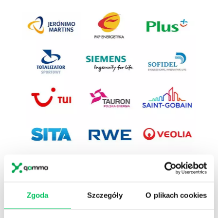
Previous
Next
1
Przeszkoliliśmy
ponad 40000
dyrektorów,
menedżerów, kierowników i naczelników.
Zgoda
Szczegóły
O plikach cookies
2
W Akademiach menedżerskich, w których
mierzyliśmy efektywność (47 projektów 286 dni