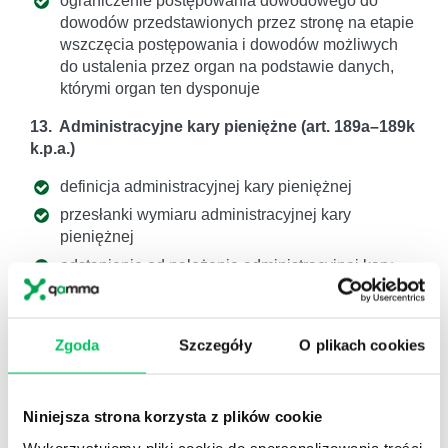
ograniczenie postępowania dowodowego do
dowodów przedstawionych przez stronę na etapie
wszczęcia postępowania i dowodów możliwych
do ustalenia przez organ na podstawie danych,
którymi organ ten dysponuje
13. Administracyjne kary pieniężne (art. 189a–189k
k.p.a.)
definicja administracyjnej kary pieniężnej
przesłanki wymiaru administracyjnej kary
pieniężnej
odstąpienie od nałożenia administracyjnej kary
pieniężnej i udzielenie pouczenia
odsetki od kary zaległej
terminy przedawnienia nakładania
Zgoda
Szczegóły
O plikach cookies
administracyjnej kary pieniężnej
terminy przedawnienia egzekucji takiej kary
Niniejsza strona korzysta z plików cookie
udzielenie ulgi w spłacie
Wykorzystujemy pliki cookie do spersonalizowania treści