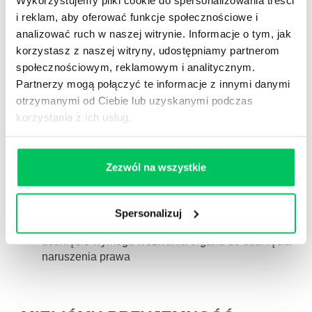
14. Pozostałe zmiany w k.p.a. i w innych ustawach
i reklam, aby oferować funkcje społecznościowe i
analizować ruch w naszej witrynie. Informacje o tym, jak
możliwość doręczeń na elektroniczne skrzynki
korzystasz z naszej witryny, udostępniamy partnerom
podawcze między podmiotami publicznymi
społecznościowym, reklamowym i analitycznym.
doprecyzowanie zasad liczenia terminów
Partnerzy mogą połączyć te informacje z innymi danymi
zmiana terminu na uzupełnienie braków
otrzymanymi od Ciebie lub uzyskanymi podczas
formalnych podania
korzystania z ich usług.
możliwość poświadczenia za zgodność z
oryginałem dokumentu przez pracownika organu
prowadzącego postępowanie
Zezwól na wszystkie
pouczenie o wysokości opłaty albo wpisu od
skargi do sądu
zachowanie terminu na wniesienie skargi w razie
Spersonalizuj
skierowania jej wprost do sądu administracyjnego
usunięcie wymogu wezwania organu do usunięcia
naruszenia prawa