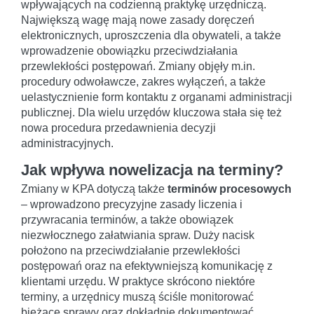
wpływających na codzienną praktykę urzędniczą.
Największą wagę mają nowe zasady doręczeń
elektronicznych, uproszczenia dla obywateli, a także
wprowadzenie obowiązku przeciwdziałania
przewlekłości postępowań. Zmiany objęły m.in.
procedury odwoławcze, zakres wyłączeń, a także
uelastycznienie form kontaktu z organami administracji
publicznej. Dla wielu urzędów kluczowa stała się też
nowa procedura przedawnienia decyzji
administracyjnych.
Jak wpływa nowelizacja na terminy?
Zmiany w KPA dotyczą także
terminów procesowych
– wprowadzono precyzyjne zasady liczenia i
przywracania terminów, a także obowiązek
niezwłocznego załatwiania spraw. Duży nacisk
położono na przeciwdziałanie przewlekłości
postępowań oraz na efektywniejszą komunikację z
klientami urzędu. W praktyce skrócono niektóre
terminy, a urzędnicy muszą ściśle monitorować
bieżące sprawy oraz dokładnie dokumentować