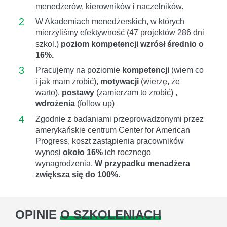
menedżerów, kierowników i naczelników.
2
W Akademiach menedżerskich, w których
mierzyliśmy efektywność (47 projektów 286 dni
szkol.)
poziom kompetencji wzrósł średnio o
16%.
3
Pracujemy na poziomie
kompetencji
(wiem co
i jak mam zrobić),
motywacji
(wierzę, że
warto),
postawy
(zamierzam to zrobić) ,
wdrożenia
(follow up)
4
Zgodnie z badaniami przeprowadzonymi przez
amerykańskie centrum Center for American
Progress, koszt zastąpienia pracowników
wynosi
około 16%
ich rocznego
wynagrodzenia.
W przypadku menadżera
zwiększa się do 100%.
OPINIE
O SZKOLENIACH