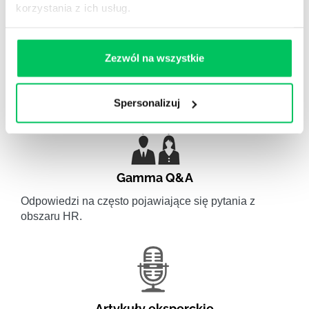
korzystania z ich usług.
WikiGamma
,
Delegowanie
,
HR
Zezwól na wszystkie
Autorskie raporty, wartościowy know-how, pigułki
wiedzy.
Spersonalizuj
Gamma Q&A
Odpowiedzi na często pojawiające się pytania z
obszaru HR.
Artykuły eksperckie