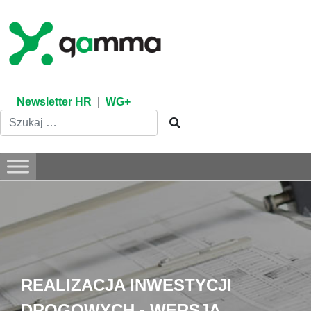
Skip
to
content
Newsletter HR
|
WG+
REALIZACJA INWESTYCJI
DROGOWYCH - WERSJA