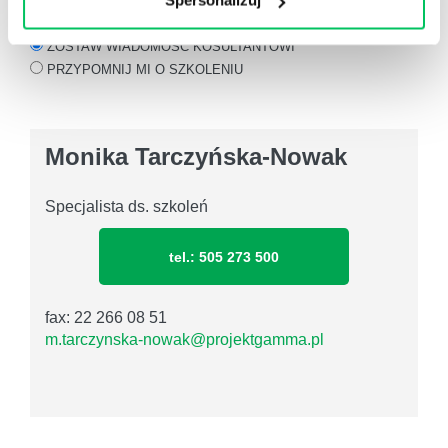
Spersonalizuj
KONSULTANT
SZKOLENIA
ZOSTAW WIADOMOŚĆ KOSULTANTOWI
PRZYPOMNIJ MI O SZKOLENIU
Monika Tarczyńska-Nowak
Specjalista ds. szkoleń
tel.: 505 273 500
fax: 22 266 08 51
m.tarczynska-nowak@projektgamma.pl