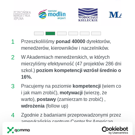
1
Przeszkoliliśmy
ponad 40000
dyrektorów,
menedżerów, kierowników i naczelników.
2
W Akademiach menedżerskich, w których
mierzyliśmy efektywność (47 projektów 286 dni
szkol.)
poziom kompetencji wzrósł średnio o
16%.
3
Pracujemy na poziomie
kompetencji
(wiem co
i jak mam zrobić),
motywacji
(wierzę, że
warto),
postawy
(zamierzam to zrobić) ,
wdrożenia
(follow up)
4
Zgodnie z badaniami przeprowadzonymi przez
amerykańskie centrum Center for American
Progress, koszt zastąpienia pracowników
wynosi
około 16%
ich rocznego