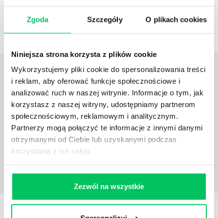
wynagrodzenia.
W przypadku menadżera
Zgoda
Szczegóły
O plikach cookies
zwiększa się do 100%.
Szkolenie związane z:
Niniejsza strona korzysta z plików cookie
OPINIE
O SZKOLENIACH
Wykorzystujemy pliki cookie do spersonalizowania treści
i reklam, aby oferować funkcje społecznościowe i
Pragniemy potwierdzić wysoki poziom
analizować ruch w naszej witrynie. Informacje o tym, jak
przeprowadzonego szkolenia, mający
korzystasz z naszej witryny, udostępniamy partnerom
odzwierciedlenie w danych uzyskanych z ankiet od
społecznościowym, reklamowym i analitycznym.
uczestników. Szkolenie cechowało bardzo dobre
Partnerzy mogą połączyć te informacje z innymi danymi
przygotowanie merytoryczne trenerów prowadzących
otrzymanymi od Ciebie lub uzyskanymi podczas
oraz wysoki poziom obsługi nas, jako klienta firmy
korzystania z ich usług.
GAMMA.
Anna Przezdziecka
Kierownik Kard i Płac w
FORTE S.A
Zezwól na wszystkie
Dowiedz się więcej