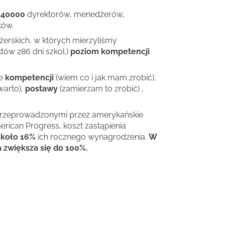
 40000
dyrektorów, menedżerów,
ków.
rskich, w których mierzyliśmy
tów 286 dni szkol.)
poziom kompetencji
ie
kompetencji
(wiem co i jak mam zrobić),
warto),
postawy
(zamierzam to zrobić) ,
przeprowadzonymi przez amerykańskie
rican Progress, koszt zastąpienia
koło 16%
ich rocznego wynagrodzenia.
W
zwiększa się do 100%.