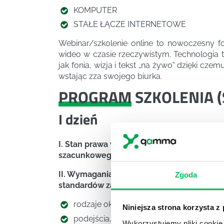
KOMPUTER
STAŁE ŁĄCZE INTERNETOWE
Webinar/szkolenie online to nowoczesny f
wideo w czasie rzeczywistym. Technologia t
jak fonia, wizja i tekst „na żywo” dzięki cz
wstając zza swojego biurka.
PROGRAM
SZKOLENIA (
I dzień
I. Stan prawa w zakresie wyceny nierucho
szacunkowego
II. Wymagania dotyczące sporządzenia ope
Zgoda
standardów zawodowych, w tym:
rodzaje określanych wartości,
Niniejsza strona korzysta z
podejścia, metody i techniki wyceny.
Wykorzystujemy pliki cookie 