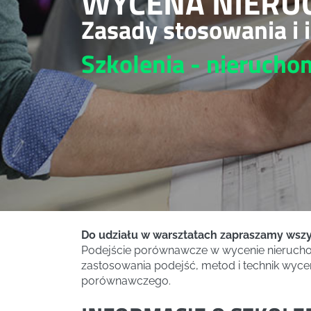
WYCENA NIERU
Zasady stosowania i 
Szkolenia - nieruch
Do udziału w warsztatach zapraszamy wsz
Podejście porównawcze w wycenie nierucho
zastosowania podejść, metod i technik wyce
porównawczego.