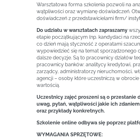
Warsztatowa forma szkolenia pozwoli na ana
wątpliwości oraz wymianę doświadczeń. Otw
doświadczeń z przedstawicielami firm/ instyt
Do udziału w warsztatach zapraszamy
wszy
etapie początkującym (np. kandydaci na rz
co dzień mają styczność z operatami szacun
wypowiedzieć się na temat sporządzonego 
dalsze decyzje. Są to pracownicy działów tec
pracownicy banków: analitycy kredytowi, pra
zarządcy, administratorzy nieruchomości, wł
agencji – osoby które uczestniczą w obroci
wartością.
Uczestnicy zajęć proszeni są o przesłanie 
uwag, pytań, wątpliwości jakie ich zdaniem
oraz przykłady konkretnych.
Szkolenie online odbywa się poprzez plat
WYMAGANIA SPRZĘTOWE: