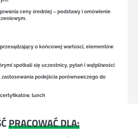
gowania ceny średniej – podstawy i omówienie
iczeniowym.
h, przesądzający o końcowej wartości, elementów
rymi spotkali się uczestnicy, pytań i wątpliwości
iza zastosowania podejścia porównawczego do
certyfikatów, lunch
ŚĆ
PRACOWAĆ DLA: