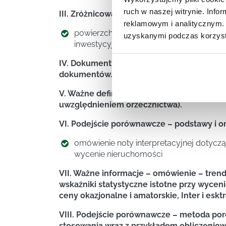
ruch w naszej witrynie. Inf
III. Zróżnicowanie podejść, metod i techn
reklamowym i analitycznym. 
powierzchnie biurowe, lokale użytkowe,
uzyskanymi podczas korzysta
inwestycyjne
IV. Dokumenty źródłowe (związane z nieru
dokumentów.
V. Ważne definicje – nieruchomość podobna
uwzględnieniem orzecznictwa).
VI. Podejście porównawcze – podstawy i o
omówienie noty interpretacyjnej dotyc
wycenie nieruchomości
VII. Ważne informacje – omówienie – trend
wskaźniki statystyczne istotne przy wyce
ceny okazjonalne i amatorskie, Inter i eskt
VIII. Podejście porównawcze – metoda po
stosowania wraz z przykładem obliczenio