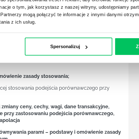
ormacje o tym, jak korzystasz z naszej witryny, udostępniamy p
ik wycen – pod kątem rodzaju nieruchomości:
Partnerzy mogą połączyć te informacje z innymi danymi otrzym
 centra handlowe, magazyny, hotele, grunty
nia z ich usług.
chomością, gruntem, budową itp.) Ocena wartości
Spersonalizuj
Z
, stan nieruchomości, przeznaczenie, inne (z
mówienie zasady stosowania;
zącej stosowania podejścia porównawczego przy
 zmiany ceny, cechy, wagi, dane transakcyjne,
nie przy zastosowaniu podejścia porównawczego,
rapolacja
równywania parami – podstawy i omówienie zasady
wym.