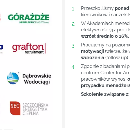
1
Przeszkoliliśmy
ponad
kierowników i naczelni
2
W Akademiach menedże
efektywność (47 projek
wzrósł średnio o 16%.
3
Pracujemy na poziom
motywacji
(wierzę, że 
wdrożenia
(follow up)
4
Next
Zgodnie z badaniami 
centrum Center for Ame
pracowników wynosi
o
przypadku menadżera 
Szkolenie związane z: