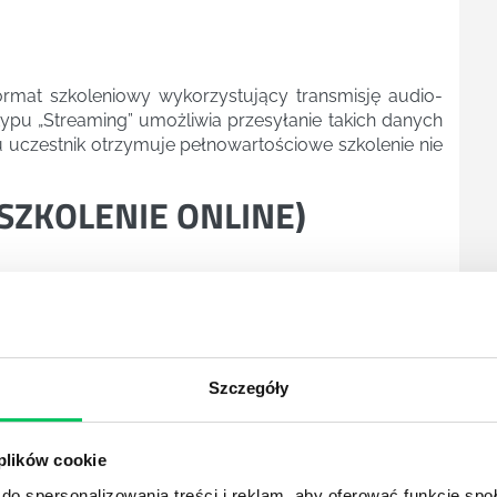
ormat szkoleniowy wykorzystujący transmisję audio-
ypu „Streaming” umożliwia przesyłanie takich danych
emu uczestnik otrzymuje pełnowartościowe szkolenie nie
SZKOLENIE ONLINE
)
mości oraz zasady sporządzania operatu
ratu szacunkowego wynikające z rozporządzenia i
Szczegóły
 plików cookie
do spersonalizowania treści i reklam, aby oferować funkcje sp