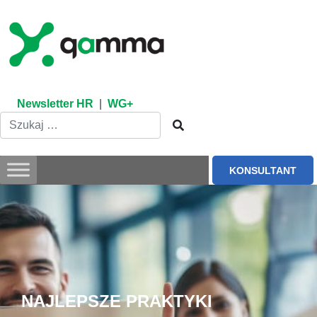
Skip
to
content
Newsletter HR
|
WG+
KONSULTANT
NAJLEPSZE PRAKTYKI