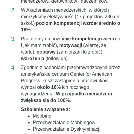
menedżerów, kierowników i naczelników.
2
W Akademiach menedżerskich, w których
mierzyliśmy efektywność (47 projektów 286 dni
szkol.)
poziom kompetencji wzrósł średnio o
16%.
3
Pracujemy na poziomie
kompetencji
(wiem co
i jak mam zrobić),
motywacji
(wierzę, że
warto),
postawy
(zamierzam to zrobić) ,
wdrożenia
(follow up)
4
Zgodnie z badaniami przeprowadzonymi przez
amerykańskie centrum Center for American
Progress, koszt zastąpienia pracowników
wynosi
około 16%
ich rocznego
wynagrodzenia.
W przypadku menadżera
zwiększa się do 100%.
Szkolenie związane z:
Mobbing
Przeciwdziałanie Mobbingowi
Przeciwdziałanie Dyskryminacji