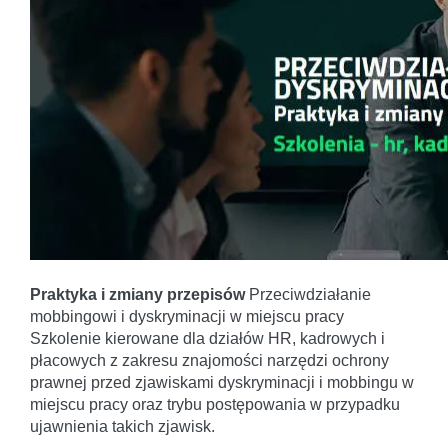
Praktyka i zmiany przepisów
Przeciwdziałanie
mobbingowi i dyskryminacji w miejscu pracy
Szkolenie kierowane dla działów HR, kadrowych i
płacowych z zakresu znajomości narzędzi ochrony
prawnej przed zjawiskami dyskryminacji i mobbingu w
miejscu pracy oraz trybu postępowania w przypadku
ujawnienia takich zjawisk.