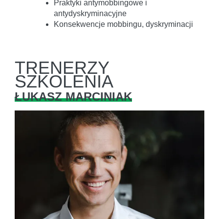
Praktyki antymobbingowe i
antydyskryminacyjne
Konsekwencje mobbingu, dyskryminacji
TRENERZY
SZKOLENIA
ŁUKASZ MARCINIAK