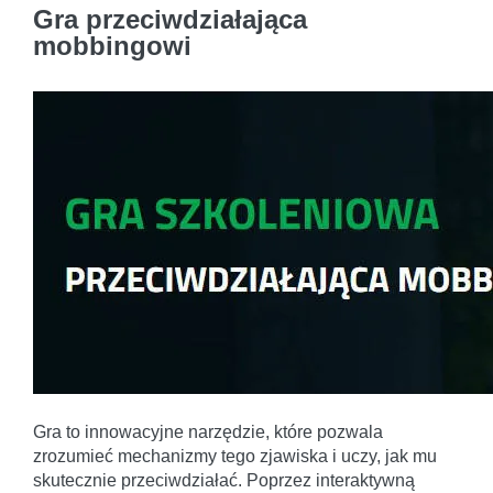
Gra przeciwdziałająca
mobbingowi
Gra to innowacyjne narzędzie, które pozwala
zrozumieć mechanizmy tego zjawiska i uczy, jak mu
skutecznie przeciwdziałać. Poprzez interaktywną