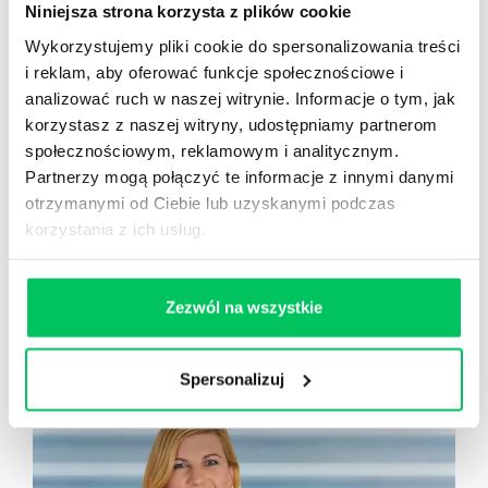
KORZYŚCI WSPÓLNE:
Niniejsza strona korzysta z plików cookie
Wykorzystujemy pliki cookie do spersonalizowania treści
usprawnienie pracy własnej pracowników oraz
i reklam, aby oferować funkcje społecznościowe i
poszczególnych działów
analizować ruch w naszej witrynie. Informacje o tym, jak
szybsze ustalanie hierarchii zadań,
korzystasz z naszej witryny, udostępniamy partnerom
wykonywanie obowiązków
społecznościowym, reklamowym i analitycznym.
prewencja wypalenia zawodowego u
Partnerzy mogą połączyć te informacje z innymi danymi
pracowników urzędu
otrzymanymi od Ciebie lub uzyskanymi podczas
korzystania z ich usług.
TRENERZY
Zezwól na wszystkie
SZKOLENIA
BEATA JURASZ
Spersonalizuj