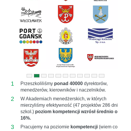
Previous
Next
1
Przeszkoliliśmy
ponad 40000
dyrektorów,
menedżerów, kierowników i naczelników.
2
W Akademiach menedżerskich, w których
mierzyliśmy efektywność (47 projektów 286 dni
szkol.)
poziom kompetencji wzrósł średnio o
16%.
3
Pracujemy na poziomie
kompetencji
(wiem co