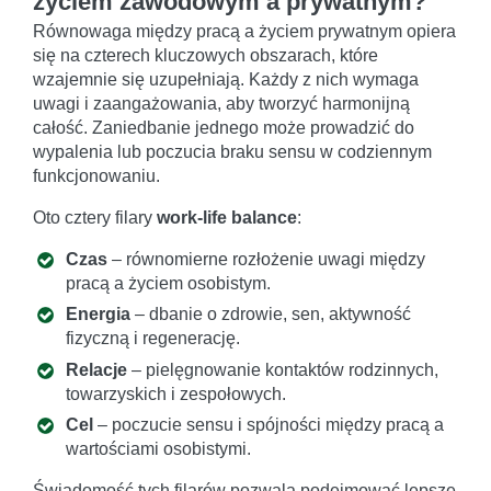
życiem zawodowym a prywatnym?
Równowaga między pracą a życiem prywatnym opiera
się na czterech kluczowych obszarach, które
wzajemnie się uzupełniają. Każdy z nich wymaga
uwagi i zaangażowania, aby tworzyć harmonijną
całość. Zaniedbanie jednego może prowadzić do
wypalenia lub poczucia braku sensu w codziennym
funkcjonowaniu.
Oto cztery filary
work-life balance
:
Czas
– równomierne rozłożenie uwagi między
pracą a życiem osobistym.
Energia
– dbanie o zdrowie, sen, aktywność
fizyczną i regenerację.
Relacje
– pielęgnowanie kontaktów rodzinnych,
towarzyskich i zespołowych.
Cel
– poczucie sensu i spójności między pracą a
wartościami osobistymi.
Świadomość tych filarów pozwala podejmować lepsze