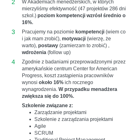
2
W Akademiach menedżerskich, w których
mierzyliśmy efektywność (47 projektów 286 dni
szkol.)
poziom kompetencji wzrósł średnio o
16%.
3
Pracujemy na poziomie
kompetencji
(wiem co
i jak mam zrobić),
motywacji
(wierzę, że
warto),
postawy
(zamierzam to zrobić) ,
wdrożenia
(follow up)
4
Zgodnie z badaniami przeprowadzonymi przez
amerykańskie centrum Center for American
Progress, koszt zastąpienia pracowników
wynosi
około 16%
ich rocznego
wynagrodzenia.
W przypadku menadżera
zwiększa się do 100%.
Szkolenie związane z:
Zarządzanie projektami
Szkolenie z zarządzania projektami
Agile
SCRUM
Traditional Project Management