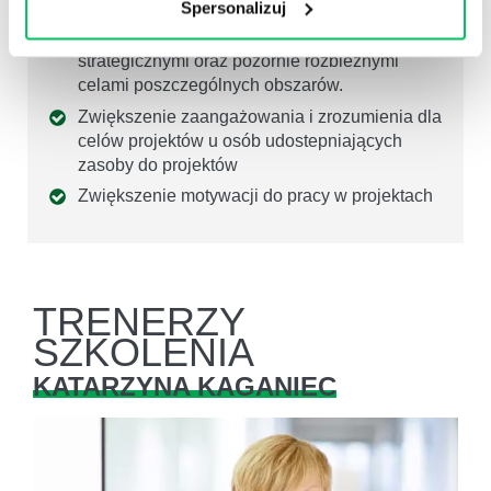
Spersonalizuj
strukturze organizacyjnej i nadania mu
poziomu priorytetu spójnego z celami
strategicznymi oraz pozornie rozbieżnymi
celami poszczególnych obszarów.
Zwiększenie zaangażowania i zrozumienia dla
celów projektów u osób udostepniających
zasoby do projektów
Zwiększenie motywacji do pracy w projektach
TRENERZY
SZKOLENIA
KATARZYNA KAGANIEC