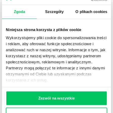
KORZYŚCI
DLA PRACOWNIKA:
Poznanie typowych technik i metod
Zgoda
Szczegóły
O plikach cookies
rekomendowanych przez dobre praktyki
zarządzania projektami zgodnie ze standardem
PMI PMBoK, IPMA NCB oraz PRINCE 2 oraz
Niniejsza strona korzysta z plików cookie
filozofią Agile i umiejętność ich praktycznego
zastosowania w działaniach projektowych i
Wykorzystujemy pliki cookie do spersonalizowania treści
pracy operacyjnej.
i reklam, aby oferować funkcje społecznościowe i
Ułatwienia w pracach projektowych dzięki
analizować ruch w naszej witrynie. Informacje o tym, jak
możliwości zastosowania prostych narzędzi
korzystasz z naszej witryny, udostępniamy partnerom
zarządzania ludźmi w projekcie
społecznościowym, reklamowym i analitycznym.
Uświadomienie ścieżki rozwoju i kariery
Partnerzy mogą połączyć te informacje z innymi danymi
zawodowej związanej z zarządzaniem
otrzymanymi od Ciebie lub uzyskanymi podczas
projektami w organizacji
korzystania z ich usług.
Zezwól na wszystkie
KORZYŚCI WSPÓLNE:
Umiejętność czytelnego osadzenia projektu w