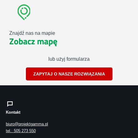
Znajdź nas na mapie
Zobacz mapę
lub użyj formularza
ZAPYTAJ O NASZE ROZWIĄZANIA
Kontakt
biuro@projektgamma.pl
tel.: 505 273 550