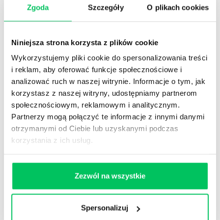
Zgoda
Szczegóły
O plikach cookies
Zobacz nasze
REFERENCJE I CASE STUDIES
Niniejsza strona korzysta z plików cookie
Wykorzystujemy pliki cookie do spersonalizowania treści
i reklam, aby oferować funkcje społecznościowe i
analizować ruch w naszej witrynie. Informacje o tym, jak
korzystasz z naszej witryny, udostępniamy partnerom
Referencje
społecznościowym, reklamowym i analitycznym.
Partnerzy mogą połączyć te informacje z innymi danymi
Projekty komercyjne
otrzymanymi od Ciebie lub uzyskanymi podczas
korzystania z ich usług.
Referencje
Zezwól na wszystkie
Administracja publiczna
Spersonalizuj