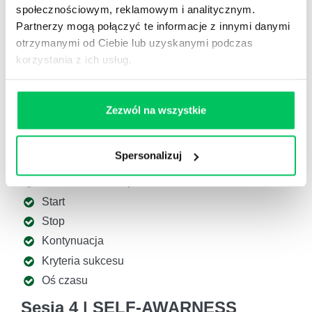
Cele rozliczania realizacji zadań – oceniające
społecznościowym, reklamowym i analitycznym.
oraz rozwojowe
Partnerzy mogą połączyć te informacje z innymi danymi
otrzymanymi od Ciebie lub uzyskanymi podczas
Egzekwowanie realizacji w rzeczywistości VUCA
korzystania z ich usług.
Korygowanie w sytuacji, kiedy pracownik nie
realizuje celu, kroki rozmowy (symulacje)
Efektywna rozmowa oceniająca realizację zadań
Zezwól na wszystkie
(symulacje)
5. Podsumowanie szkolenia i Action plan S-S-K
Spersonalizuj
Plan wdrożeniowy
Start
Stop
Kontynuacja
Kryteria sukcesu
Oś czasu
Sesja 4 | SELF-AWARNESS