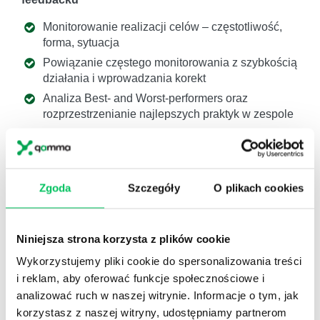
Monitorowanie realizacji celów – częstotliwość,
forma, sytuacja
Powiązanie częstego monitorowania z szybkością
działania i wprowadzania korekt
Analiza Best- and Worst-performers oraz
rozprzestrzenianie najlepszych praktyk w zespole
Konstruktywny i Zrównoważony Feedback – po co
i jak go dawać, aby osiągnąć zamierzony skutek?
Feedback instruktażowy vs inspirujący – kiedy i
komu jakiego udzielać?
Zgoda
Szczegóły
O plikach cookies
Feedback Instruktażowy – zasady i kroki
przekazywania (symulacje)
Niniejsza strona korzysta z plików cookie
Feedback Inspirujący – zasady i kroki
przekazywania (symulacje)
Wykorzystujemy pliki cookie do spersonalizowania treści
i reklam, aby oferować funkcje społecznościowe i
analizować ruch w naszej witrynie. Informacje o tym, jak
4. Egzekwowanie i rozliczanie realizacji zadań
korzystasz z naszej witryny, udostępniamy partnerom