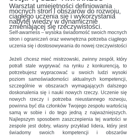
Warsztat umiejętności definiowania
mocnych stron i obszarów do rozwoju,
ciągłego uczenia się i wykorzystania
nabytej wiedzy w dynamicznie
zmieniającej się rzeczywistości.
Self-awarness – wysoka świadomość swoich mocnych
stron i ograniczeń oraz wewnętrzna potrzeba ciągłego
uczenia się i dostosowywania do nowej rzeczywistości
Jeżeli chcesz mieć mistrzowski, zwinny zespół, który
potrafi stale wygrywać na rynku z konkurencją, to
potrzebujesz wypracować u swoich ludzi wysoki
poziom samoświadomości aktualnych kompetencji,
szczególnie w obszarach wymagających dalszego
doskonalenia się i nauki nowych rzeczy. Uczenie się
nowych rzeczy i potrzeba nieustannego rozwoju,
powinna być dla członków Twojego zespołu wartością
samą w sobie i do tego jedną z najważniejszych.
Najlepszym sposobem zaszczepienia tej wartości w
zespole jest dobry, własny przykład lidera, który jest
świadomy swoich kompetencji i obszarów