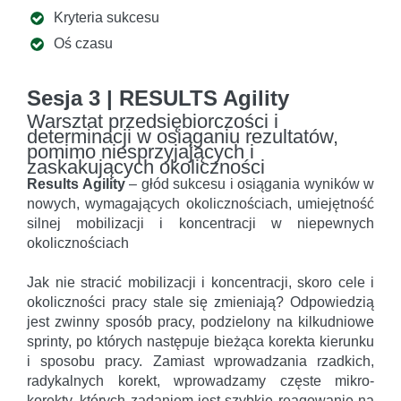
Kryteria sukcesu
Oś czasu
Sesja 3 | RESULTS Agility
Warsztat przedsiębiorczości i
determinacji w osiąganiu rezultatów,
pomimo niesprzyjających i
zaskakujących okoliczności
Results Agility
– głód sukcesu i osiągania wyników w
nowych, wymagających okolicznościach, umiejętność
silnej mobilizacji i koncentracji w niepewnych
okolicznościach
Jak nie stracić mobilizacji i koncentracji, skoro cele i
okoliczności pracy stale się zmieniają? Odpowiedzią
jest zwinny sposób pracy, podzielony na kilkudniowe
sprinty, po których następuje bieżąca korekta kierunku
i sposobu pracy. Zamiast wprowadzania rzadkich,
radykalnych korekt, wprowadzamy częste mikro-
korekty, których zadaniem jest szybkie reagowanie na