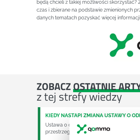
będą chcieli z takiej możliwości skorzystać?
czas i zbierane na podstawie zmienionych p
danych tematach pozyskać więcej informacji
ZOBACZ
OSTATNIE ART
z tej strefy wiedzy
KIEDY NASTĄPI ZMIANA USTAWY O O
Ustawa o odpadach jest dość istotną ust
przestrzeganie będzie już normalnie egz