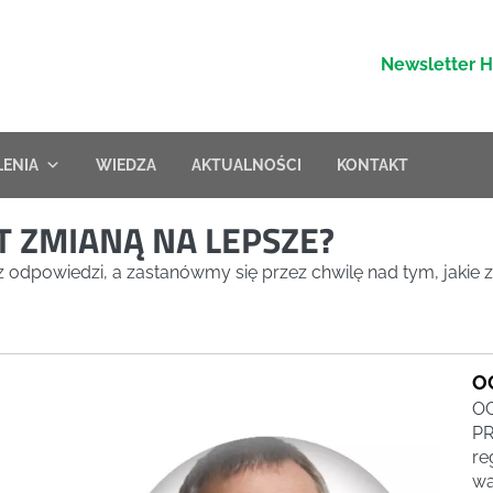
Newsletter 
LENIA
WIEDZA
AKTUALNOŚCI
KONTAKT
T ZMIANĄ NA LEPSZE?
z odpowiedzi, a zastanówmy się przez chwilę nad tym, jakie
O
O
PR
re
wa