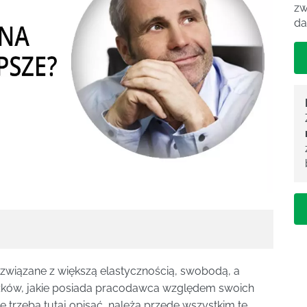
zw
da
, związane z większą elastycznością, swobodą, a
ązków, jakie posiada pracodawca względem swoich
 trzeba tutaj opisać, należą przede wszystkim te,