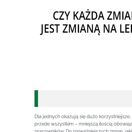
Dla jednych okazują się dużo korzystniejsze
przede wszystkim – mniejszą ilością obowi
pracowników. Do najważniejszych zmian, jakie