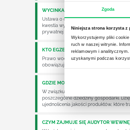
Zgoda
WYCINKA DRZEW A USTAWA O OCHRO
Ustawa o ochronie środowiska obowiązuje
kwestia wycinki drzew. Czy taka wycinka
Niniejsza strona korzysta z
prywatnej posesji można wyciąć cokolw
Wykorzystujemy pliki cookie 
ruch w naszej witrynie. Inf
KTO EGZEKWUJE PRAWO WODNE?
reklamowym i analitycznym. 
Prawo wodne to dość skomplikowane pr
uzyskanymi podczas korzysta
obowiązuje? Jak wygląda egzekwowanie
GDZIE MOŻEMY ZAPOZNAĆ SIĘ Z WY
W związku z ogromnym rozwojem dzisiej
poszczególne dziedziny gospodarki. Dzi
ujednolicenia jakości produktów, które tra
CZYM ZAJMUJE SIĘ AUDYTOR WEWN