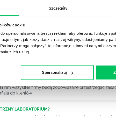
Szczegóły
NIE ŚRODOWISKA - CO WARTO WIEDZIEĆ?
 każdego z nas – bez wyjątku. Warto podkreślić, że określon
 drzew musi być gdziekolwiek zgłaszana? Jak to w zasadzie 
 plików cookie
iek?
do spersonalizowania treści i reklam, aby oferować funkcje sp
ormacje o tym, jak korzystasz z naszej witryny, udostępniamy p
Partnerzy mogą połączyć te informacje z innymi danymi otrzym
awo w ustawodawstwie polskim. Na czym dokładniej ono po
nia z ich usług.
 prawa wodnego? Na te pytania odpowiemy pokrótce poniże
Spersonalizuj
Z
MAGANIAMI NORM JAKOŚCI WYROBÓW MEDYCZNYCH?
szego społeczeństwa wprowadzane jest coraz więcej reguł,
ęki nim wszystkie firmy będą zobowiązane przestrzegać zas
fiają do klientów.
ĘTRZNY LABORATORIUM?