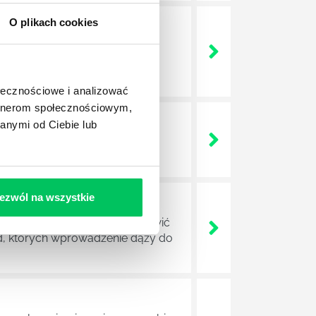
O plikach cookies
a jest w niej także dokładnie
dokładniej wygląda? Czy z
ołecznościowe i analizować
artnerom społecznościowym,
anymi od Ciebie lub
lega? Kogo w zasadzie
j.
ezwól na wszystkie
 które mają za zadanie poprawić
ad, których wprowadzenie dąży do