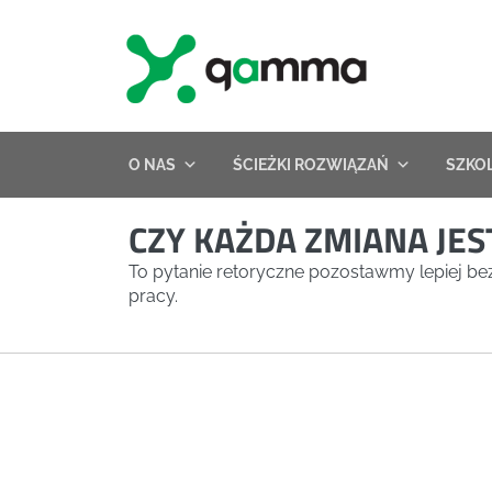
Skip
to
content
O NAS
ŚCIEŻKI ROZWIĄZAŃ
SZKO
CZY KAŻDA ZMIANA JES
To pytanie retoryczne pozostawmy lepiej be
pracy.