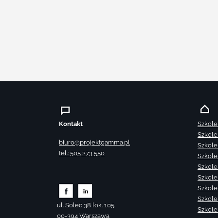
Kontakt
Szkole
Szkole
biuro@projektgamma.pl
Szkole
tel.: 505 273 550
Szkole
Szkole
Szkole
Szkole
Szkole
ul. Solec 38 lok. 105
Szkole
00-394 Warszawa