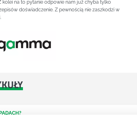
 Z kolei na to pytanie odpowie nam już chyba tylko
rzepisów doświadczenie. Z pewnością nie zaszkodzi w
.
YKUŁY
DPADACH?
awą dla każdej firmy. Kiedy dokładnie nowe przepisy wejdą w
ekwowane? Z czym trzeba się tutaj na pewno liczyć?