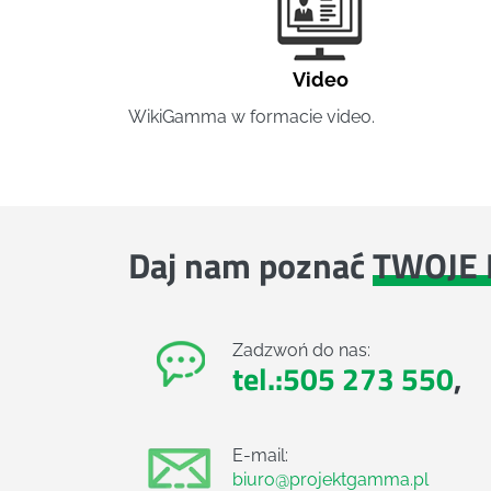
Video
WikiGamma w formacie video.
Daj nam poznać
TWOJE 
Zadzwoń do nas:
tel.:505 273 550
,
E-mail:
biuro@projektgamma.pl