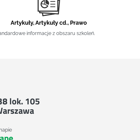
Artykuły
,
Artykuły cd.
,
Prawo
andardowe informacje z obszaru szkoleń.
 38 lok. 105
Warszawa
mapie
apę