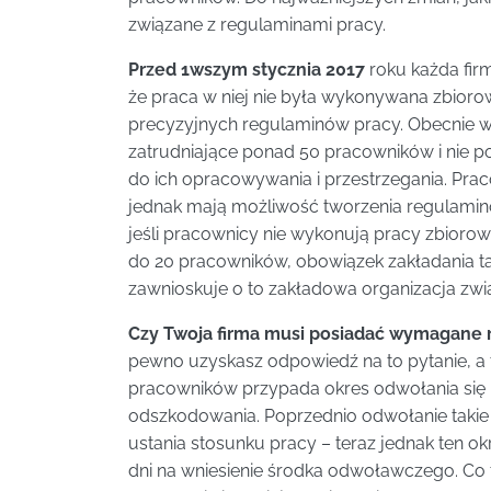
związane z regulaminami pracy.
Przed 1wszym stycznia 2017
roku każda fir
że praca w niej nie była wykonywana zbioro
precyzyjnych regulaminów pracy. Obecnie wym
zatrudniające ponad 50 pracowników i nie p
do ich opracowywania i przestrzegania. Pra
jednak mają możliwość tworzenia regulaminó
jeśli pracownicy nie wykonują pracy zbioro
do 20 pracowników, obowiązek zakładania ta
zawnioskuje o to zakładowa organizacja zw
Czy Twoja firma musi posiadać wymagane 
pewno uzyskasz odpowiedź na to pytanie, a t
pracowników przypada okres odwołania się i
odszkodowania. Poprzednio odwołanie taki
ustania stosunku pracy – teraz jednak ten ok
dni na wniesienie środka odwoławczego. Co 