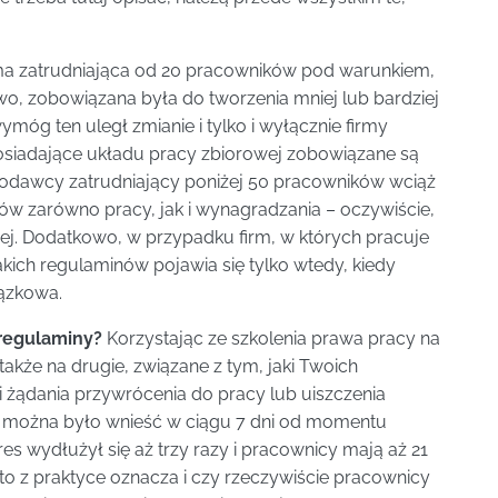
ma zatrudniająca od 20 pracowników pod warunkiem,
wo, zobowiązana była do tworzenia mniej lub bardziej
óg ten uległ zmianie i tylko i wyłącznie firmy
osiadające układu pracy zbiorowej zobowiązane są
codawcy zatrudniający poniżej 50 pracowników wciąż
w zarówno pracy, jak i wynagradzania – oczywiście,
wej. Dodatkowo, w przypadku firm, w których pracuje
kich regulaminów pojawia się tylko wtedy, kiedy
iązkowa.
regulaminy?
Korzystając ze szkolenia prawa pracy na
akże na drugie, związane z tym, jaki Twoich
 żądania przywrócenia do pracy lub uiszczenia
e można było wnieść w ciągu 7 dni od momentu
res wydłużył się aż trzy razy i pracownicy mają aż 21
to z praktyce oznacza i czy rzeczywiście pracownicy