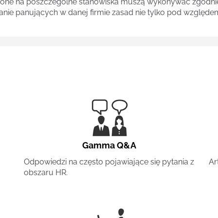
one na poszczególne stanowiska muszą wykonywać zgodnie 
ganie panujących w danej firmie zasad nie tylko pod względe
Gamma Q&A
Odpowiedzi na często pojawiające się pytania z
Ar
obszaru HR.