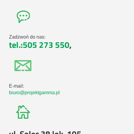
Zadzwoń do nas:
tel.:505 273 550
,
E-mail:
biuro@projektgamma.pl
ul. Solec 38 lok. 105