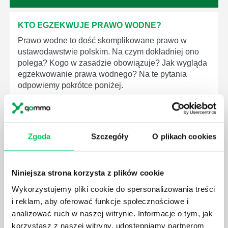
KTO EGZEKWUJE PRAWO WODNE?
Prawo wodne to dość skomplikowane prawo w
ustawodawstwie polskim. Na czym dokładniej ono
polega? Kogo w zasadzie obowiązuje? Jak wygląda
egzekwowanie prawa wodnego? Na te pytania
odpowiemy pokrótce poniżej.
Zgoda
Szczegóły
O plikach cookies
GDZIE MOŻEMY ZAPOZNAĆ SIĘ Z
WYMAGANIAMI NORM JAKOŚCI WYROBÓW
Niniejsza strona korzysta z plików cookie
MEDYCZNYCH?
Wykorzystujemy pliki cookie do spersonalizowania treści
W związku z ogromnym rozwojem dzisiejszego
i reklam, aby oferować funkcje społecznościowe i
społeczeństwa wprowadzane jest coraz więcej reguł,
analizować ruch w naszej witrynie. Informacje o tym, jak
które mają za zadanie poprawić poszczególne
dziedziny gospodarki. Dzięki nim wszystkie firmy
korzystasz z naszej witryny, udostępniamy partnerom