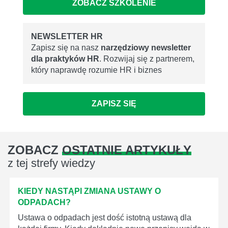
ZOBACZ SZKOLENIE
NEWSLETTER HR
Zapisz się na nasz
narzędziowy newsletter
dla praktyków HR
. Rozwijaj się z partnerem,
który naprawdę rozumie HR i biznes
ZAPISZ SIĘ
ZOBACZ
OSTATNIE ARTYKUŁY
z tej strefy wiedzy
KIEDY NASTĄPI ZMIANA USTAWY O
ODPADACH?
Ustawa o odpadach jest dość istotną ustawą dla