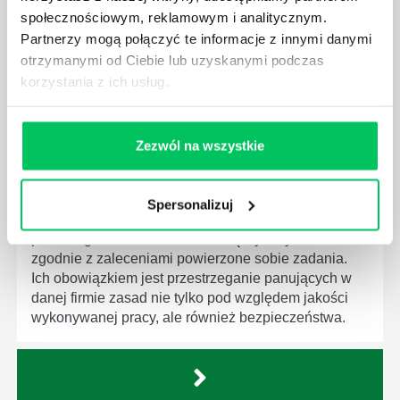
będą zobowiązane przestrzegać zasad, których
społecznościowym, reklamowym i analitycznym.
wprowadzenie dąży do ujednolicenia jakości
Partnerzy mogą połączyć te informacje z innymi danymi
produktów, które trafiają do klientów.
otrzymanymi od Ciebie lub uzyskanymi podczas
korzystania z ich usług.
Zezwól na wszystkie
CZYM ZAJMUJE SIĘ AUDYTOR WEWNĘTRZNY
LABORATORIUM?
Spersonalizuj
W każdym miejscu pracy osoby zatrudnione na
poszczególne stanowiska muszą wykonywać
zgodnie z zaleceniami powierzone sobie zadania.
Ich obowiązkiem jest przestrzeganie panujących w
danej firmie zasad nie tylko pod względem jakości
wykonywanej pracy, ale również bezpieczeństwa.