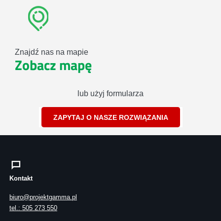
Znajdź nas na mapie
Zobacz mapę
lub użyj formularza
ZAPYTAJ O NASZE ROZWIĄZANIA
Kontakt
biuro@projektgamma.pl
tel.: 505 273 550