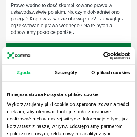
Prawo wodne to dość skomplikowane prawo w
ustawodawstwie polskim. Na czym dokładniej ono
polega? Kogo w zasadzie obowiązuje? Jak wygląda
egzekwowanie prawa wodnego? Na te pytania
odpowiemy pokrótce poniżej.
Zgoda
Szczegóły
O plikach cookies
GDZIE MOŻEMY ZAPOZNAĆ SIĘ Z
WYMAGANIAMI NORM JAKOŚCI WYROBÓW
MEDYCZNYCH?
Niniejsza strona korzysta z plików cookie
W związku z ogromnym rozwojem dzisiejszego
społeczeństwa wprowadzane jest coraz więcej reguł,
Wykorzystujemy pliki cookie do spersonalizowania treści
które mają za zadanie poprawić poszczególne
i reklam, aby oferować funkcje społecznościowe i
dziedziny gospodarki. Dzięki nim wszystkie firmy
analizować ruch w naszej witrynie. Informacje o tym, jak
będą zobowiązane przestrzegać zasad, których
korzystasz z naszej witryny, udostępniamy partnerom
wprowadzenie dąży do ujednolicenia jakości
społecznościowym, reklamowym i analitycznym.
produktów, które trafiają do klientów.