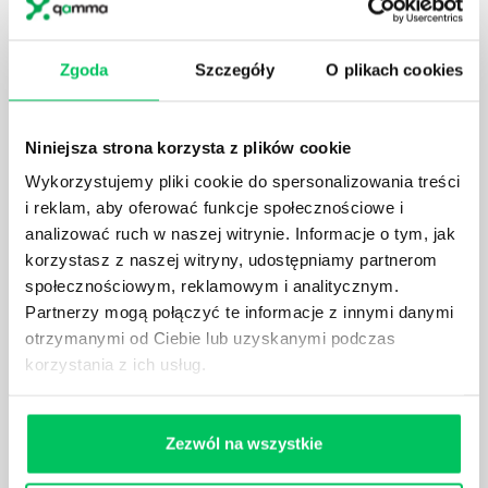
zatrudniona w takim miejscu choć raz się z nim
spotkała.
Zgoda
Szczegóły
O plikach cookies
Niniejsza strona korzysta z plików cookie
Wykorzystujemy pliki cookie do spersonalizowania treści
JAKIE UMIEJĘTNOŚCI MENEDŻERSKIE
i reklam, aby oferować funkcje społecznościowe i
POWINIEN MIEĆ BRYGADZISTA?
analizować ruch w naszej witrynie. Informacje o tym, jak
Nawet zespół złożony z doskonale wykształconych i
korzystasz z naszej witryny, udostępniamy partnerom
kompetentnych pracowników nie będzie w stanie
społecznościowym, reklamowym i analitycznym.
sprawnie realizować swoich zadań, jeśli zabraknie w
Partnerzy mogą połączyć te informacje z innymi danymi
nim odpowiedniego kierownictwa. Zawsze
otrzymanymi od Ciebie lub uzyskanymi podczas
niezbędna jest osoba nadzorująca wszystkie
korzystania z ich usług.
czynności wykonywane przez pracowników.
Zezwól na wszystkie