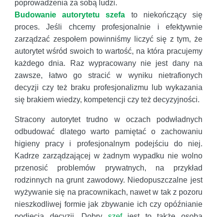
poprowadzenia za sobą ludzi.
Budowanie autorytetu szefa
to niekończący się
proces. Jeśli chcemy profesjonalnie i efektywnie
zarządzać zespołem powinniśmy liczyć się z tym, że
autorytet wśród swoich to wartość, na która pracujemy
każdego dnia. Raz wypracowany nie jest dany na
zawsze, łatwo go stracić w wyniku nietrafionych
decyzji czy też braku profesjonalizmu lub wykazania
się brakiem wiedzy, kompetencji czy też decyzyjności.
Stracony autorytet trudno w oczach podwładnych
odbudować dlatego warto pamiętać o zachowaniu
higieny pracy i profesjonalnym podejściu do niej.
Kadrze zarządzającej w żadnym wypadku nie wolno
przenosić problemów prywatnych, na przykład
rodzinnych na grunt zawodowy. Niedopuszczalne jest
wyżywanie się na pracownikach, nawet w tak z pozoru
nieszkodliwej formie jak zbywanie ich czy opóźnianie
podjęcia decyzji. Dobry
szef
jest to także osoba