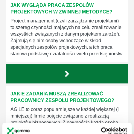
JAK WYGLĄDA PRACA ZESPOŁÓW
PROJEKTOWYCH W ZWINNEJ METODYCE?
Project management (czyli zarządzanie projektami)
to szereg czynności mających na celu zrealizowanie
wszystkich związanych z danym projektem założeń.
Zajmują się nim osoby wchodzące w skład
specjalnych zespołów projektowych, a ich praca
stanowi podstawę działalności wielu przedsiębiorstw.
JAKIE ZADANIA MUSZĄ ZREALIZOWAĆ
PRACOWNICY ZESPOŁU PROJEKTOWEGO?
AGILE to coraz popularniejsze w każdej większej (i
mniejszej) firmie pojęcie związane z realizacją
projektów biznesowych. Z pewnością każda osoba
zatrudniona w takim miejscu choć raz się z nim