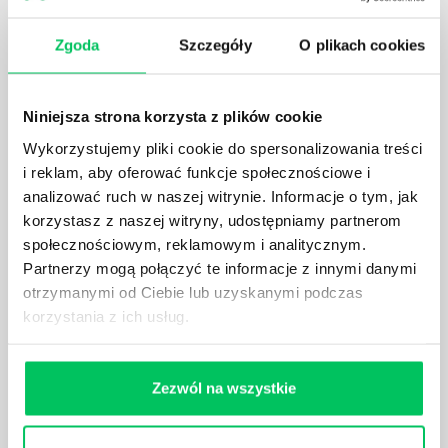
spotkała.
Zgoda
Szczegóły
O plikach cookies
Niniejsza strona korzysta z plików cookie
JAKIE UMIEJĘTNOŚCI MENEDŻERSKIE
Wykorzystujemy pliki cookie do spersonalizowania treści
POWINIEN MIEĆ BRYGADZISTA?
i reklam, aby oferować funkcje społecznościowe i
Nawet zespół złożony z doskonale wykształconych i
analizować ruch w naszej witrynie. Informacje o tym, jak
kompetentnych pracowników nie będzie w stanie
korzystasz z naszej witryny, udostępniamy partnerom
sprawnie realizować swoich zadań, jeśli zabraknie w
społecznościowym, reklamowym i analitycznym.
nim odpowiedniego kierownictwa. Zawsze
Partnerzy mogą połączyć te informacje z innymi danymi
niezbędna jest osoba nadzorująca wszystkie
otrzymanymi od Ciebie lub uzyskanymi podczas
czynności wykonywane przez pracowników.
korzystania z ich usług.
Zezwól na wszystkie
JAK BRYGADZISTA MOŻE ROZWINĄĆ SWOJE