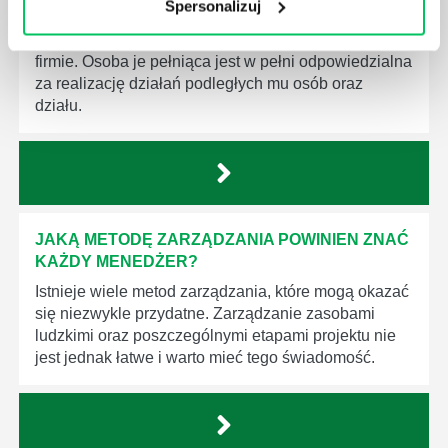
Spersonalizuj
KOMPETENCJE MENEDŻERSKIE?
Menedżer to niezwykle ważne stanowisko w każdej
firmie. Osoba je pełniąca jest w pełni odpowiedzialna
za realizację działań podległych mu osób oraz
działu.
JAKĄ METODĘ ZARZĄDZANIA POWINIEN ZNAĆ
KAŻDY MENEDŻER?
Istnieje wiele metod zarządzania, które mogą okazać
się niezwykle przydatne. Zarządzanie zasobami
ludzkimi oraz poszczególnymi etapami projektu nie
jest jednak łatwe i warto mieć tego świadomość.