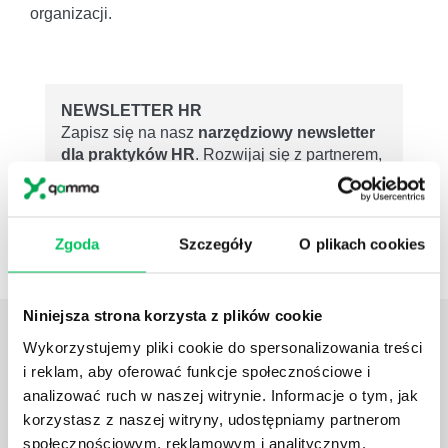
organizacji.
NEWSLETTER HR
Zapisz się na nasz
narzędziowy newsletter
dla praktyków HR
. Rozwijaj się z partnerem,
który naprawdę rozumie HR i biznes
ZAPISZ SIĘ
Zgoda
Szczegóły
O plikach cookies
Niniejsza strona korzysta z plików cookie
ZOBACZ
OSTATNIE ARTYKUŁY
Wykorzystujemy pliki cookie do spersonalizowania treści
z tej strefy wiedzy
i reklam, aby oferować funkcje społecznościowe i
analizować ruch w naszej witrynie. Informacje o tym, jak
JAK WYGLĄDA PRACA ZESPOŁÓW
korzystasz z naszej witryny, udostępniamy partnerom
PROJEKTOWYCH W ZWINNEJ METODYCE?
społecznościowym, reklamowym i analitycznym.