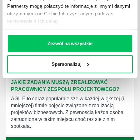
Partnerzy mogą połączyć te informacje z innymi danymi
Project management (czyli zarządzanie projektami)
to szereg czynności mających na celu zrealizowanie
otrzymanymi od Ciebie lub uzyskanymi podczas
wszystkich związanych z danym projektem założeń.
korzystania z ich usług.
Zajmują się nim osoby wchodzące w skład
specjalnych zespołów projektowych, a ich praca
stanowi podstawę działalności wielu przedsiębiorstw.
Zezwól na wszystkie
Spersonalizuj
JAKIE ZADANIA MUSZĄ ZREALIZOWAĆ
PRACOWNICY ZESPOŁU PROJEKTOWEGO?
AGILE to coraz popularniejsze w każdej większej (i
mniejszej) firmie pojęcie związane z realizacją
projektów biznesowych. Z pewnością każda osoba
zatrudniona w takim miejscu choć raz się z nim
spotkała.