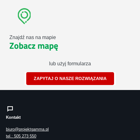
Znajdź nas na mapie
Zobacz mapę
lub użyj formularza
ZAPYTAJ O NASZE ROZWIĄZANIA
Kontakt
biuro@projektgamma.pl
tel.: 505 273 550